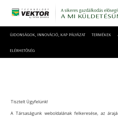
A sikeres gazdálkodás elősegí
A MI KÜLDETÉSÜ
ÚJDONSÁGOK, INNOVÁCIÓ, KAP PÁLYÁZAT
TERMÉKEK
ELÉRHETŐSÉG
Tisztelt Ügyfelünk!
A Társaságunk weboldalának felkeresése, az árajá