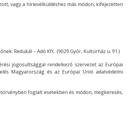
ozott, vagy a hírlevélküldéshez más módon, kifejezetten
nek: Redukál – Adó Kft.. (9029 Győr, Kultúrház u. 91.)
érési jogosultsággal rendelkező szervezet az Európai
kezelés Magyarország és az Európai Unió adatvédelmi
a törvényben foglalt esetekben és módon, megkeresés,