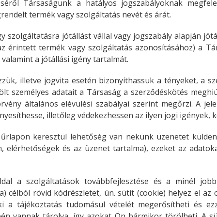
séről Társaságunk a hatályos jogszabályoknak megfelelő
rendelt termék vagy szolgáltatás nevét és árát.
lgáltatásra jótállást vállal vagy jogszabály alapján jótállá
z érintett termék vagy szolgáltatás azonosításához) a T
 valamint a jótállási igény tartalmát.
ük, illetve jogvita esetén bizonyíthassuk a tényeket, a sz
lt személyes adatait a Társaság a szerződéskötés meghiú
örvény általános elévülési szabályai szerint megőrzi. A jel
nyesíthesse, illetőleg védekezhessen az ilyen jogi igények, 
i űrlapon keresztül lehetőség van nekünk üzenetet külde
, elérhetőségek és az üzenet tartalma), ezeket az adat
al a szolgáltatások továbbfejlesztése és a minél jobb
ka) célból rövid kódrészletet, ún. sütit (cookie) helyez el az
ki a tájékoztatás tudomásul vételét megerősítheti és ez
pén vannak tárolva, így azokat Ön bármikor törölheti. A sü