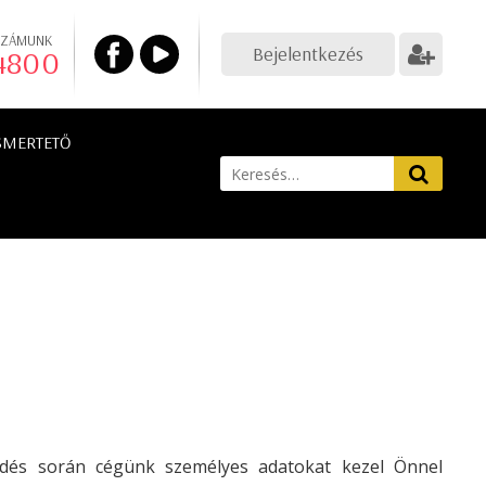
SZÁMUNK
Bejelentkezés
 4800
SMERTETŐ
üldés során cégünk személyes adatokat kezel Önnel