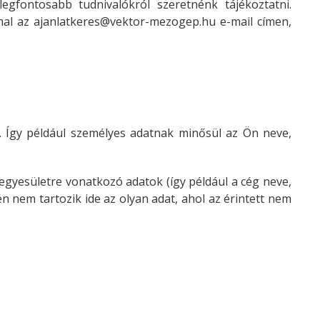
gfontosabb tudnivalókról szeretnénk tájékoztatni.
mal az
ajanlatkeres@vektor-mezogep.hu e-mail címen,
. Így például személyes adatnak minősül az Ön neve,
gyesületre vonatkozó adatok (így például a cég neve,
n nem tartozik ide az olyan adat, ahol az érintett nem