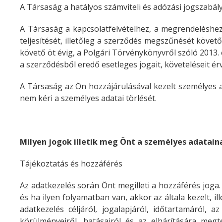
A Társaság a hatályos számviteli és adózási jogszabál
A Társaság a kapcsolatfelvételhez, a megrendeléshe
teljesítését, illetőleg a szerződés megszűnését köve
követő öt évig, a Polgári Törvénykönyvről szóló 2013. é
a szerződésből eredő esetleges jogait, követeléseit ér
A Társaság az Ön hozzájárulásával kezelt személyes 
nem kéri a személyes adatai törlését.
Milyen jogok illetik meg Önt a személyes adatain
Tájékoztatás és hozzáférés
Az adatkezelés során Önt megilleti a hozzáférés joga
és ha ilyen folyamatban van, akkor az általa kezelt, il
adatkezelés céljáról, jogalapjáról, időtartamáról, 
körülményeiről, hatásairól és az elhárítására megt