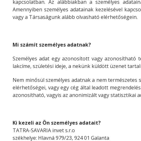
kapcsolatban. Az alábbiakban a személyes adatain
Amennyiben személyes adatainak kezelésével kapcso
vagy a Társaságunk alább olvasható elérhetőségein.
Mi számít személyes adatnak?
Személyes adat egy azonosított vagy azonosítható t
lakcíme, születési ideje, a nekünk küldött üzenet tart
Nem minősül személyes adatnak a nem természetes sze
elérhetőségei, vagy egy cég által leadott megrendelés
azonosítható, vagyis az anonimizált vagy statisztikai a
Ki kezeli az Ön személyes adatait?
TATRA-SAVARIA invet s.r.o
székhelye:
Hlavná 979/23, 924 01 Galanta