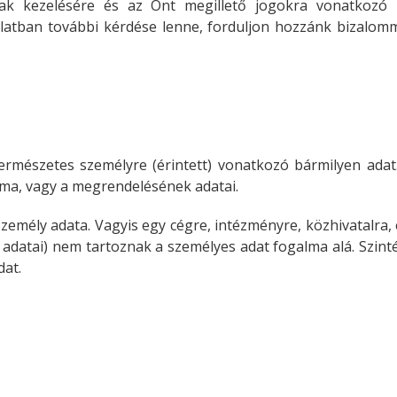
ak kezelésére és az Önt megillető jogokra vonatkozó le
latban további kérdése lenne, forduljon hozzánk bizalom
ermészetes személyre (érintett) vonatkozó bármilyen adat
alma, vagy a megrendelésének adatai.
mély adata. Vagyis egy cégre, intézményre, közhivatalra, e
 adatai) nem tartoznak a személyes adat fogalma alá. Szinté
dat.