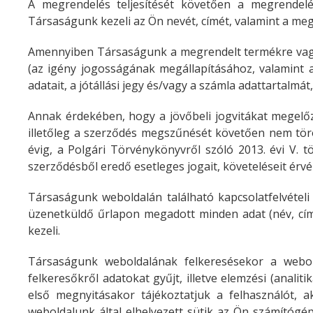
A megrendelés teljesítését követően a megrendelé
Társaságunk kezeli az Ön nevét, címét, valamint a meg
Amennyiben Társaságunk a megrendelt termékre vagy szo
(az igény jogosságának megállapításához, valamint a
adatait, a jótállási jegy és/vagy a számla adattartalmát,
Annak érdekében, hogy a jövőbeli jogvitákat megelőzz
illetőleg a szerződés megszűnését követően nem törö
évig, a Polgári Törvénykönyvről szóló 2013. évi V. t
szerződésből eredő esetleges jogait, követeléseit érvé
Társaságunk weboldalán található kapcsolatfelvétel
üzenetküldő űrlapon megadott minden adat (név, cím
kezeli.
Társaságunk weboldalának felkeresésekor a webold
felkeresőkről adatokat gyűjt, illetve elemzési (analiti
első megnyitásakor tájékoztatjuk a felhasználót, a
weboldalunk által elhelyezett sütik az Ön számítógé