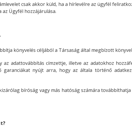
ámlevelet csak akkor küld, ha a hírlevélre az ügyfél feliratk
a az Ügyfél hozzájárulása.
?
ítja könyvelés céljából a Társaság által megbízott könyvelő
az adattovábbítás címzettje, illetve az adatokhoz hozzáf
lő garanciákat nyújt arra, hogy az általa történő adat
t kizárólag bíróság vagy más hatóság számára továbbíthatj
it?