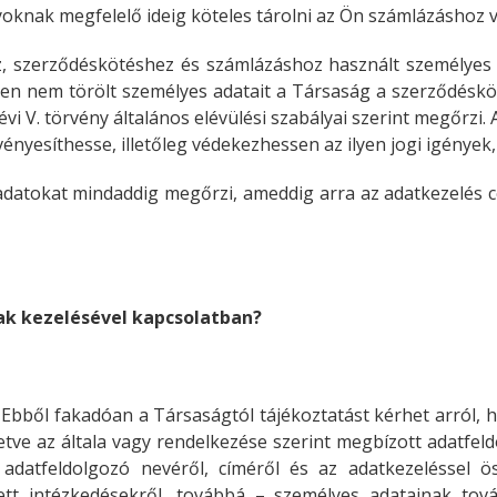
yoknak megfelelő ideig köteles tárolni az Ön számlázáshoz 
z, szerződéskötéshez és számlázáshoz használt személyes 
tően nem törölt személyes adatait a Társaság a szerződésk
vi V. törvény általános elévülési szabályai szerint megőrzi. 
vényesíthesse, illetőleg védekezhessen az ilyen jogi igények
adatokat mindaddig megőrzi, ameddig arra az adatkezelés c
ak kezelésével kapcsolatban?
. Ebből fakadóan a Társaságtól tájékoztatást kérhet arról,
letve az általa vagy rendelkezése szerint megbízott adatfeld
az adatfeldolgozó nevéről, címéről és az adatkezeléssel
ett intézkedésekről, továbbá – személyes adatainak tov