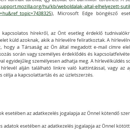
/support.mozilla.org/hu/kb/weboldalak-altal-elhelyezett-sut
l=hu&ref_topic=7438325
), Microsoft Edge böngésző ese
kapcsolatos hírekről, az Önt esetleg érdeklő tudnivalók
et küld azoknak, akik a hírlevélre feliratkoztak. A hírlevélr
 hogy a Társaság az Ön által megadott e-mail címre elekt
ozás során vagy személyes érdeklődés és kapcsolatfelvétel 
val egyidejűleg személyesen adhatja meg. A hírlevélküldés s
hírlevél alján található linkre való kattintással, vagy az
a
célja a kapcsolattartás és az üzletszerzés.
ok esetében az adatkezelés jogalapja az Önnel kötendő szer
 adatok esetében az adatkezelés jogalapja az Önnel kötött 