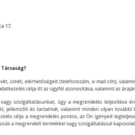
a 17.
a Társaság?
ét, címét, elérhetőségeit (telefonszám, e-mail cím), valamin
adatkezelés célja itt az ügyfél azonosítása, valamint az ára
gy szolgáltatásunkat, úgy a megrendelés teljesítése érd
t, jellemzőit és tartalmát, valamint minden olyan tovább
elés célja a megrendelés pontos, az Ön igényeit legteljese
ssük a megrendelt termékkel vagy szolgáltatással kapcsolat