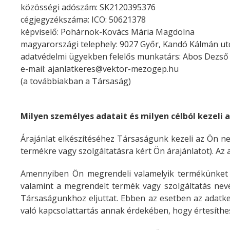
közösségi adószám: SK2120395376
cégjegyzékszáma: ICO: 50621378
képviselő: Pohárnok-Kovács Mária Magdolna
magyarországi telephely:
9027 Győr, Kandó Kálmán utc
adatvédelmi ügyekben felelős munkatárs: Abos Dezső
e-mail:
ajanlatkeres@vektor-mezogep.hu
(a továbbiakban a Társaság)
Milyen személyes adatait és milyen célból kezeli 
Árajánlat elkészítéséhez Társaságunk kezeli az Ön nev
termékre vagy szolgáltatásra kért Ön árajánlatot). Az 
Amennyiben Ön megrendeli valamelyik termékünket va
valamint a megrendelt termék vagy szolgáltatás nevé
Társaságunkhoz eljuttat. Ebben az esetben az adatkez
való kapcsolattartás annak érdekében, hogy értesíthe