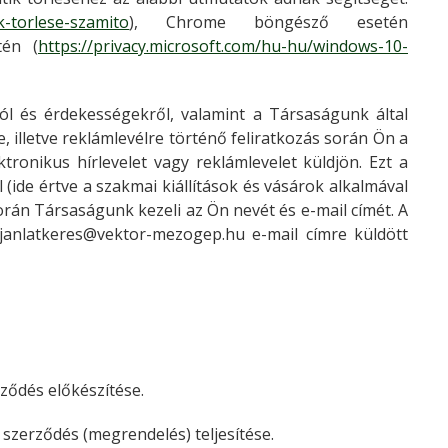
ik-torlese-szamito
), Chrome böngésző esetén
tén (
https://privacy.microsoft.com/hu-hu/windows-10-
ról és érdekességekről, valamint a Társaságunk által
e, illetve reklámlevélre történő feliratkozás során Ön a
ronikus hírlevelet vagy reklámlevelet küldjön. Ezt a
(ide értve a szakmai kiállítások és vásárok alkalmával
orán Társaságunk kezeli az Ön nevét és e-mail címét. A
janlatkeres@vektor-mezogep.hu e-mail címre küldött
ződés előkészítése.
szerződés (megrendelés) teljesítése.