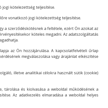
jogi kötelezettség teljesítése.
őre vonatkozó jogi kötelezettség teljesítése.
y a szerződéskötésnek a feltétele, ezért Ön azokat az
y érvényesítésekor köteles megadni. Az adatszolgáltatás
agadhatja.
lapja az Ön hozzájárulása. A kapcsolatfelvételi űrlap
kérdésének megválaszolása vagy árajánlat elkészítése
ló, illetve analitikai célokra használt sütik (cookie)
ése, tárolása és kiolvasása a weboldal működésének a
jesítése. Az adatkezelés elmaradása a weboldal helyes