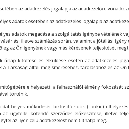
setében az adatkezelés jogalapja az adatkezelőre vonatkozó 
élyes adatok esetében az adatkezelés jogalapja az adatkezel
mélyes adatok megadása a szolgáltatás igénybe vételének vag
ásárlás, illetve számlázás során, valamint a jótállási igén
tőleg az Ön igényének vagy más kérésének teljesítését megt
i űrlap kitöltése és elküldése esetén az adatkezelés joga
k a Társaság általi megismeréséhez, tárolásához és az Ön 
tógépére elhelyezett, a felhasználói élmény fokozását szolgá
ával történik.
oldal helyes működését biztosító sütik (cookie) elhelyez
 az ügyféllel kötendő szerződés előkészítése, illetve tel
yfél az ilyen célú adatkezelést nem tilthatja meg.