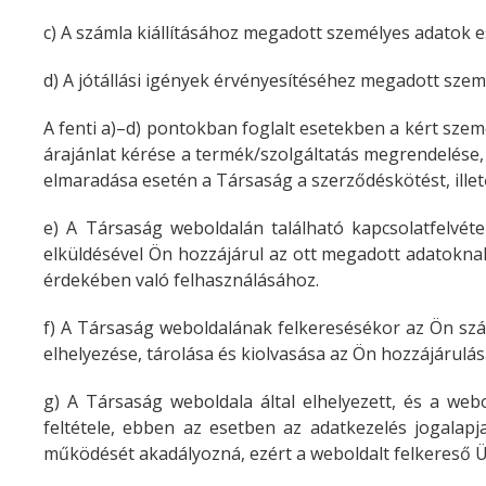
c) A számla kiállításához megadott személyes adatok e
d) A jótállási igények érvényesítéséhez megadott szem
A fenti a)–d) pontokban foglalt esetekben a kért sze
árajánlat kérése a termék/szolgáltatás megrendelése, v
elmaradása esetén a Társaság a szerződéskötést, ille
e) A Társaság weboldalán található kapcsolatfelvétel
elküldésével Ön hozzájárul az ott megadott adatokna
érdekében való felhasználásához.
f) A Társaság weboldalának felkeresésékor az Ön számí
elhelyezése, tárolása és kiolvasása az Ön hozzájárulás
g) A Társaság weboldala által elhelyezett, és a web
feltétele, ebben az esetben az adatkezelés jogalapja
működését akadályozná, ezért a weboldalt felkereső Üg