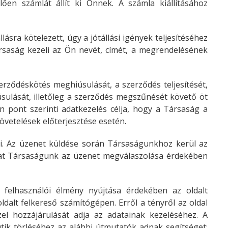
en számlát állít ki Önnek. A számla kiállításához
sra kötelezett, úgy a jótállási igények teljesítéséhez
ársaság kezeli az Ön nevét, címét, a megrendelésének
erződéskötés meghiúsulását, a szerződés teljesítését,
sulását, illetőleg a szerződés megszűnését követő öt
en pont szerinti adatkezelés célja, hogy a Társaság a
követelések előterjesztése esetén.
ni. Az üzenet küldése során Társaságunkhoz kerül az
okat Társaságunk az üzenet megválaszolása érdekében
 felhasználói élmény nyújtása érdekében az oldalt
 oldalt felkereső számítógépen. Erről a tényről az oldal
zel hozzájárulását adja az adatainak kezeléséhez. A
tik törléséhez az alábbi útmutatók adnak segítséget: