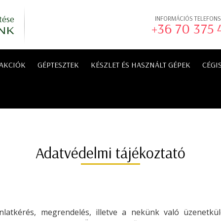
tése
INFORMÁCIÓS TELEFON
+36 70 375
NK
AKCIÓK
GÉPTESZTEK
KÉSZLET ÉS HASZNÁLT GÉPEK
CÉGI
Adatvédelmi tájékoztató
nlatkérés, megrendelés, illetve a nekünk való üzenetk