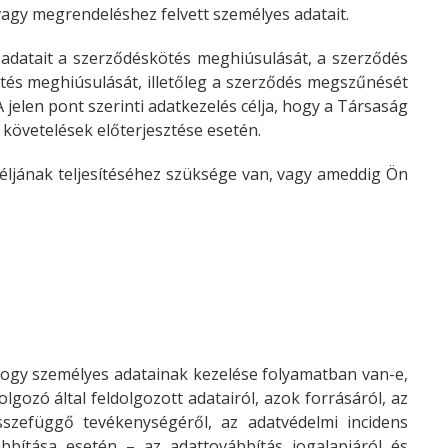
vagy megrendeléshez felvett személyes adatait.
adatait a szerződéskötés meghiúsulását, a szerződés
ötés meghiúsulását, illetőleg a szerződés megszűnését
A jelen pont szerinti adatkezelés célja, hogy a Társaság
, követelések előterjesztése esetén.
éljának teljesítéséhez szüksége van, vagy ameddig Ön
 hogy személyes adatainak kezelése folyamatban van-e,
olgozó által feldolgozott adatairól, azok forrásáról, az
 összefüggő tevékenységéről, az adatvédelmi incidens
ábbítása esetén – az adattovábbítás jogalapjáról és