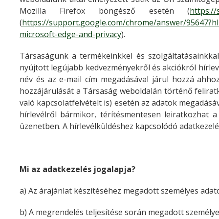
Mozilla Firefox böngésző esetén (
https:/
(
https://support.google.com/chrome/answer/95647?h
microsoft-edge-and-privacy
).
Társaságunk a termékeinkkel és szolgáltatásainkkal 
nyújtott legújabb kedvezményekről és akciókról hírlevel
név és az e-mail cím megadásával járul hozzá ahhoz,
hozzájárulását a Társaság weboldalán történő feliratk
való kapcsolatfelvételt is) esetén az adatok megadásá
hírlevélről bármikor, térítésmentesen leiratkozhat a 
üzenetben. A hírlevélküldéshez kapcsolódó adatkezelés 
Mi az adatkezelés jogalapja?
a) Az árajánlat készítéséhez megadott személyes adat
b) A megrendelés teljesítése során megadott személyes