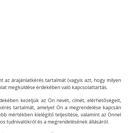
t az árajánlatkérés tartalmát (vagyis azt, hogy milyen
jánlat megküldése érdekében való kapcsolattartás.
ekében kezeljük az Ön nevét, címét, elérhetőségeit,
i kérés tartalmát, amelyet Ön a megrendelése kapcsán
bb mértékben kielégítő teljesítése, valamint az Önnel
os tudnivalókról és a megrendelésének állásáról.