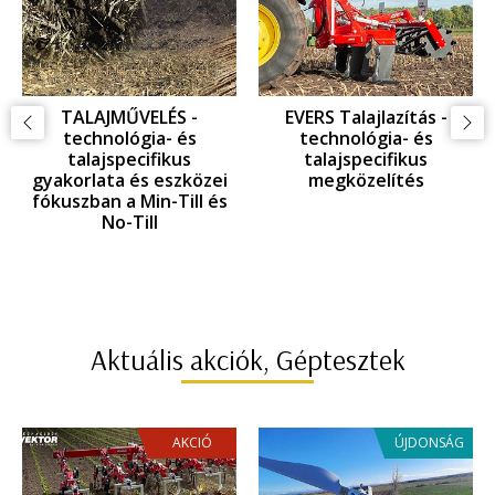
TALAJMŰVELÉS -
EVERS Talajlazítás -
technológia- és
technológia- és
talajspecifikus
talajspecifikus
gyakorlata és eszközei
megközelítés
fókuszban a Min-Till és
No-Till
Aktuális akciók, Géptesztek
AKCIÓ
ÚJDONSÁG