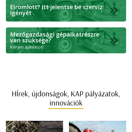
Elromlott? Itt jelentse be szerviz
igényét
Mezőgazdasági gépalkatrészre
van szüksége?
Kérjen ajánlatot!
HÍrek, újdonságok, KAP pályázatok,
innovációk