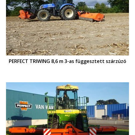
PERFECT TRIWING 8,6 m 3-as függesztett szárzúzó