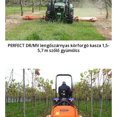
PERFECT DR/MV lengőszárnyas körforgó kasza 1,5-
5,7 m szőlő gyümölcs