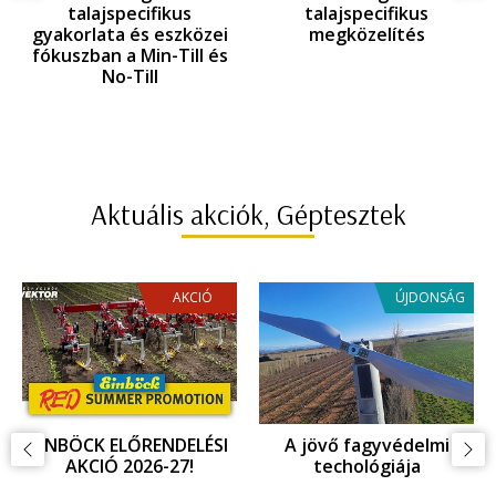
és talajspecifikus
technológia- és
gyakorlata és eszközei
talajspecifikus
az EINBÖCK innováció
gyakorlata és eszközei
tükrében
az EINBÖCK innováció
tükrében
Aktuális akciók, Géptesztek
AKCIÓ
ÚJDONSÁG
EINBÖCK ELŐRENDELÉSI
A jövő fagyvédelmi
AKCIÓ 2026-27!
techológiája