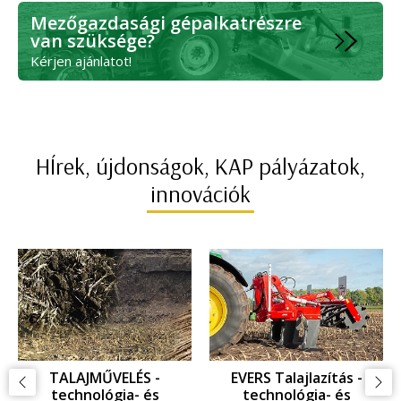
Mezőgazdasági gépalkatrészre
van szüksége?
Kérjen ajánlatot!
HÍrek, újdonságok, KAP pályázatok,
innovációk
GYOMKEZELÉS -
GYOMKEZELÉS -
KAPÁLÁS: technológia-
GYOMFÉSÜLÉS: