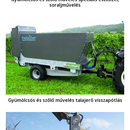
soraljművelés
Gyümölcsös és szőlő művelés talajerő visszapótlás