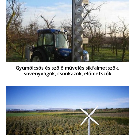
Gyümölcsös és szőlő művelés síkfalmetszők,
sövényvágók, csonkázók, előmetszők