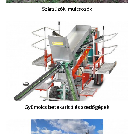
Szárzúzók, mulcsozók
Gyümölcs betakarító és szedőgépek