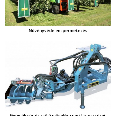
Növényvédelem permetezés
Gyümölcsös és szőlő művelés speciális eszközei,