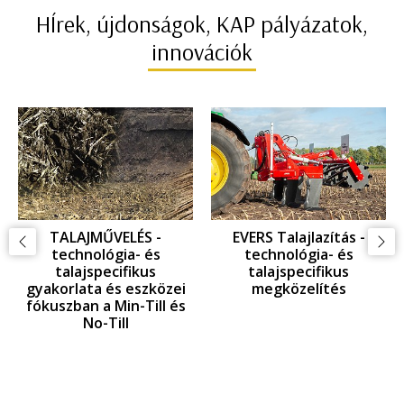
HÍrek, újdonságok, KAP pályázatok,
innovációk
GYOMKEZELÉS -
GYOMKEZELÉS -
KAPÁLÁS: technológia-
GYOMFÉSÜLÉS:
és talajspecifikus
technológia- és
gyakorlata és eszközei
talajspecifikus
az EINBÖCK innováció
gyakorlata és eszközei
tükrében
az EINBÖCK innováció
tükrében