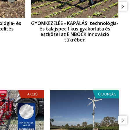
 - KAPÁLÁS: technológia-
GYOMKEZELÉS - GYOMFÉ
specifikus gyakorlata és
technológia- és talajspe
i az EINBÖCK innováció
gyakorlata és eszközei az
tükrében
innováció tükrébe
AKCIÓ
ÚJDONSÁG