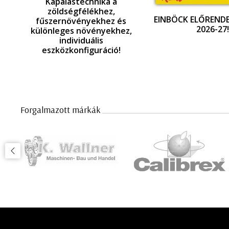
Kapálástechnika a
zöldségfélékhez,
EINBÖCK ELŐRENDE
fűszernövényekhez és
2026-27!
különleges növényekhez,
individuális
,
eszközkonfiguráció!
ó!
Forgalmazott márkák