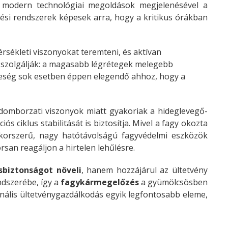
A modern technológiai megoldások megjelenésével a
ési rendszerek képesek arra, hogy a kritikus órákban
sékleti viszonyokat teremteni, és aktívan
t szolgálják: a magasabb légrétegek melegebb
ereség sok esetben éppen elegendő ahhoz, hogy a
domborzati viszonyok miatt gyakoriak a hideglevegő-
 ciklus stabilitását is biztosítja. Mivel a fagy okozta
 korszerű, nagy hatótávolságú fagyvédelmi eszközök
san reagáljon a hirtelen lehűlésre.
biztonságot növeli
, hanem hozzájárul az ültetvény
ndszerébe, így a
fagykármegelőzés
a gyümölcsösben
ionális ültetvénygazdálkodás egyik legfontosabb eleme,