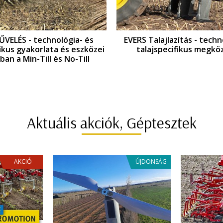
EVERS Talajlazítás - technológia- és
GYOMKEZELÉS
i
talajspecifikus megközelítés
és talaj
eszköze
Aktuális akciók, Géptesztek
AKCIÓ
ÚJDONSÁG