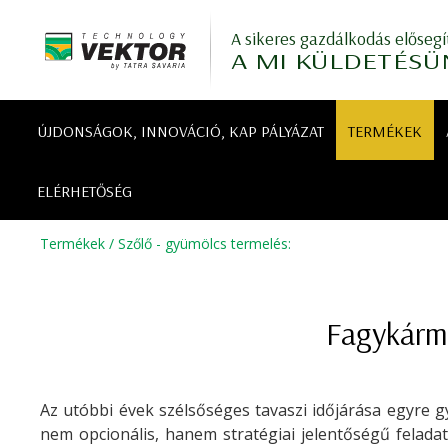
A sikeres gazdálkodás elősegí
A MI KÜLDETÉSÜ
ÚJDONSÁGOK, INNOVÁCIÓ, KAP PÁLYÁZAT
TERMÉKEK
ELÉRHETŐSÉG
Termékek
/
Szőlő - gyümölcs termelés
:
Fagykárm
Az utóbbi évek szélsőséges tavaszi időjárása egyre g
nem opcionális, hanem stratégiai jelentőségű felada