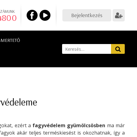
SZÁMUNK
Bejelentkezés
 4800
SMERTETŐ
yvédeleme
gokat, ezért a
fagyvédelem gyümölcsösben
ma már
agyok akár teljes terméskiesést is okozhatnak, így a