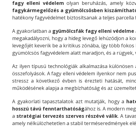
fagy elleni védelem
olyan beruházás, amely közve
fagykármegelőzés a gyümölcsösben kiszámítható
hatékony fagyvédelmet biztosítsanak a teljes parcella f
A gyakorlatban a
gyümölcsfák fagy elleni védelme
megakadályozni, hogy a hideg levegő lehúzódjon a kor
levegőjét keverik be a kritikus zónába, így több fok
gyümölcsös fagyvédelem alatt maradjon, és a rügyek,
Az ilyen típusú technológiák alkalmazása különösen
összefolyások. A fagy elleni védelem ilyenkor nem pusz
stressz a következő évben is érezteti hatását, mi
működésének alapja a megbízhatóság és az üzemeltetés
A gyakorlati tapasztalatok azt mutatják, hogy a
hat
hosszú távú fenntarthatóság
ához is. A modern meg
a
stratégiai tervezés szerves részévé válik
. A tav
amely nélkülözhetetlen a stabil terméseredmények el