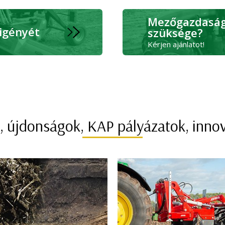
Mezőgazdasági
 igényét
szüksége?
Kérjen ajánlatot!
, újdonságok, KAP pályázatok, inno