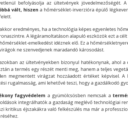
tlenül befolyásolja az ültetvények jövedelmezőségét. 
bbá vált, hiszen
a hőmérséklet-inverzióra épülő légkever
elett.
akkor eredményes, ha a technológia képes egyenletes hőmér
onaszintre. A légáramoltatáson alapuló eszközök ezt a cél
os hőmérséklet-emelkedést idéznek elő. Ez a hőmérsékletny
 virágok ne szenvedjenek maradandó károsodást.
 azokban az ültetvényekben bizonyul hatékonynak, ahol a 
tán a termés egy részét menti meg, hanem a teljes vegetációs
nden megmentett virágzat hozzáadott értéket képvisel. A
i rugalmasság, ami lehetővé teszi, hogy a gazdálkodó gyor
ékony fagyvédelem
a gyümölcsösben nemcsak a
termés
oldások integrálhatók a gazdaság meglévő technológiai re
aszi kritikus éjszakákra való felkészülés ma már a professz
éréséhez.