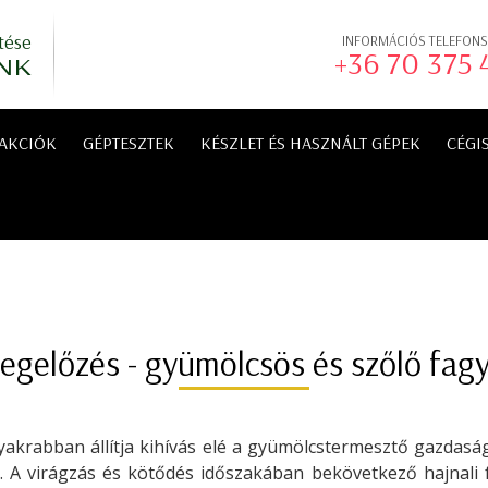
tése
INFORMÁCIÓS TELEFON
+36 70 375
NK
AKCIÓK
GÉPTESZTEK
KÉSZLET ÉS HASZNÁLT GÉPEK
CÉGI
egelőzés - gyümölcsös és szőlő fag
yakrabban állítja kihívás elé a gyümölcstermesztő gazdasá
t. A virágzás és kötődés időszakában bekövetkező hajnali f