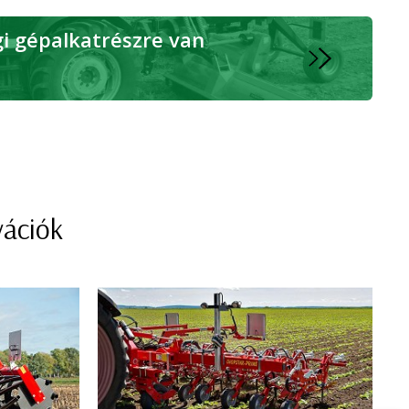
 gépalkatrészre van
vációk