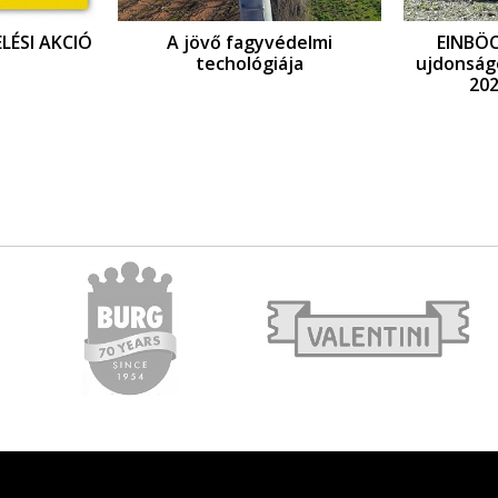
LÉSI AKCIÓ
A jövő fagyvédelmi
EINBÖ
techológiája
ujdonság
202