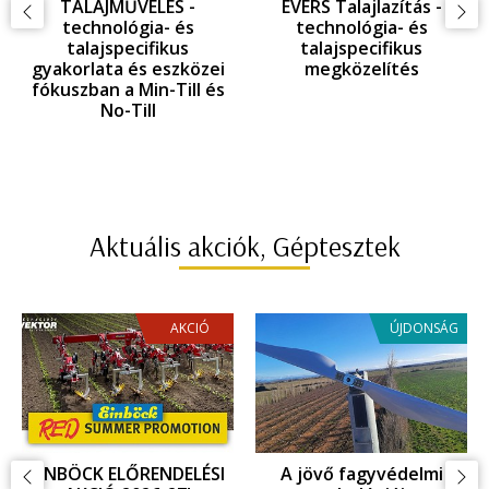
TALAJMŰVELÉS -
EVERS Talajlazítás -
technológia- és
technológia- és
talajspecifikus
talajspecifikus
gyakorlata és eszközei
megközelítés
fókuszban a Min-Till és
No-Till
Aktuális akciók, Géptesztek
AKCIÓ
ÚJDONSÁG
EINBÖCK ELŐRENDELÉSI
A jövő fagyvédelmi