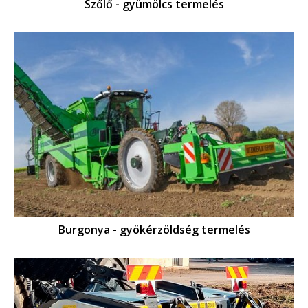
Szőlő - gyümölcs termelés
Burgonya - gyökérzöldség termelés