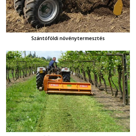
Szántóföldi növénytermesztés