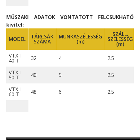
MŰSZAKI ADATOK VONTATOTT FELCSUKHATÓ
kivitel:
SZÁLL.
TÁRCSÁK
MUNKASZÉLESSÉG
MODEL
SZÉLESSÉG
SZÁMA
(m)
(m)
VTX I
32
4
2.5
40 T
VTX I
40
5
2.5
50 T
VTX I
48
6
2.5
60 T