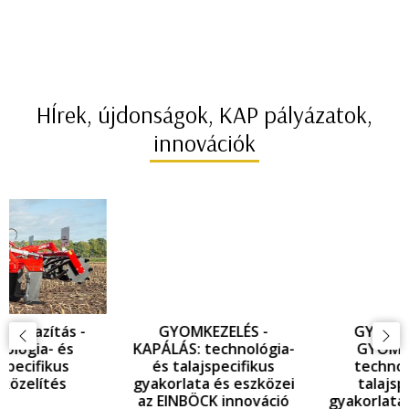
HÍrek, újdonságok, KAP pályázatok,
innovációk
GYOMKEZELÉS -
GYOMKEZELÉS -
KAPÁLÁS: technológia-
GYOMFÉSÜLÉS:
és talajspecifikus
technológia- és
gyakorlata és eszközei
talajspecifikus
az EINBÖCK innováció
gyakorlata és eszközei