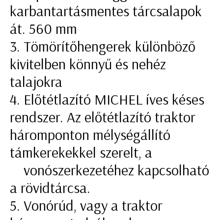
karbantartásmentes tárcsalapok
át. 560 mm
3. Tömörítőhengerek különböző
kivitelben könnyű és nehéz
talajokra
4. Előtétlazító MICHEL íves késes
rendszer. Az előtétlazító traktor
háromponton mélységállító
támkerekekkel szerelt, a
vonószerkezetéhez kapcsolható
a rövidtárcsa.
5. Vonórúd, vagy a traktor