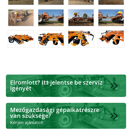
Elromlott? Itt jelentse be szerviz
igényét
Mezőgazdasági gépalkatrészre
van szüksége?
Kérjen ajánlatot!