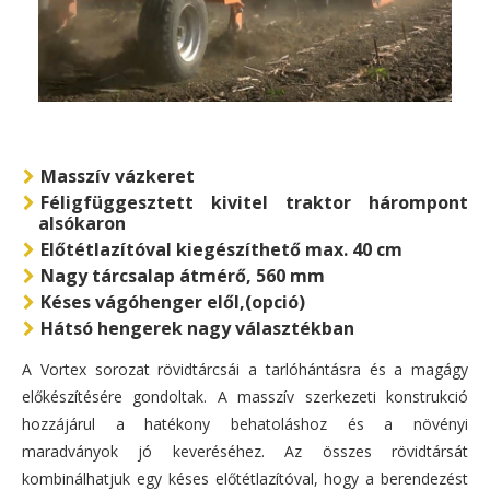
Masszív vázkeret
Féligfüggesztett kivitel traktor hárompont
alsókaron
Előtétlazítóval kiegészíthető max. 40 cm
Nagy tárcsalap átmérő, 560 mm
Késes vágóhenger elől,(opció)
Hátsó hengerek nagy választékban
A Vortex sorozat rövidtárcsái a tarlóhántásra és a magágy
előkészítésére gondoltak. A masszív szerkezeti konstrukció
hozzájárul a hatékony behatoláshoz és a növényi
maradványok jó keveréséhez. Az összes rövidtársát
kombinálhatjuk egy késes előtétlazítóval, hogy a berendezést