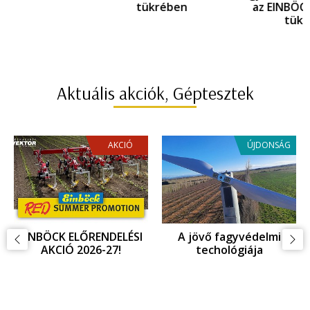
tükrében
az EINBÖCK innováció
tükrében
Aktuális akciók, Géptesztek
AKCIÓ
ÚJDONSÁG
EINBÖCK ELŐRENDELÉSI
A jövő fagyvédelmi
AKCIÓ 2026-27!
techológiája