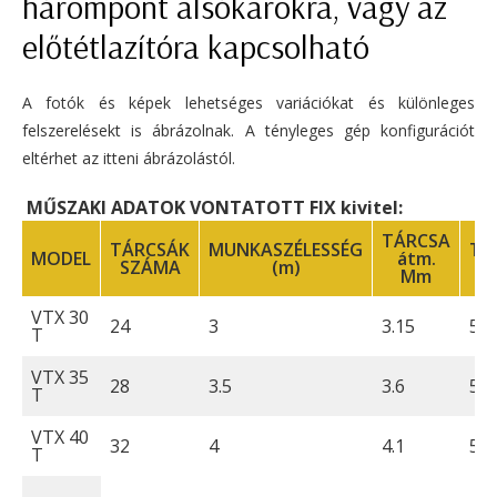
hárompont alsókarokra, vagy az
előtétlazítóra kapcsolható
A fotók és képek lehetséges variációkat és különleges
felszerelésekt is ábrázolnak. A tényleges gép konfigurációt
eltérhet az itteni ábrázolástól.
MŰSZAKI ADATOK VONTATOTT FIX kivitel:
TÁRCSA
TÁRCSÁK
MUNKASZÉLESSÉG
TE
MODEL
átm.
SZÁMA
(m)
IG
Mm
VTX 30
24
3
3.15
56
T
VTX 35
28
3.5
3.6
56
T
VTX 40
32
4
4.1
56
T