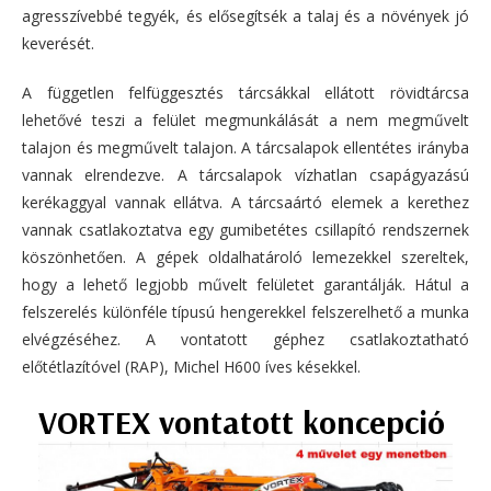
agresszívebbé tegyék, és elősegítsék a talaj és a növények jó
keverését.
A független felfüggesztés tárcsákkal ellátott rövidtárcsa
lehetővé teszi a felület megmunkálását a nem megművelt
talajon és megművelt talajon. A tárcsalapok ellentétes irányba
vannak elrendezve. A tárcsalapok vízhatlan csapágyazású
kerékaggyal vannak ellátva. A tárcsaártó elemek a kerethez
vannak csatlakoztatva egy gumibetétes csillapító rendszernek
köszönhetően. A gépek oldalhatároló lemezekkel szereltek,
hogy a lehető legjobb művelt felületet garantálják. Hátul a
felszerelés különféle típusú hengerekkel felszerelhető a munka
elvégzéséhez. A vontatott géphez csatlakoztatható
előtétlazítóvel (RAP), Michel H600 íves késekkel.
VORTEX vontatott koncepció