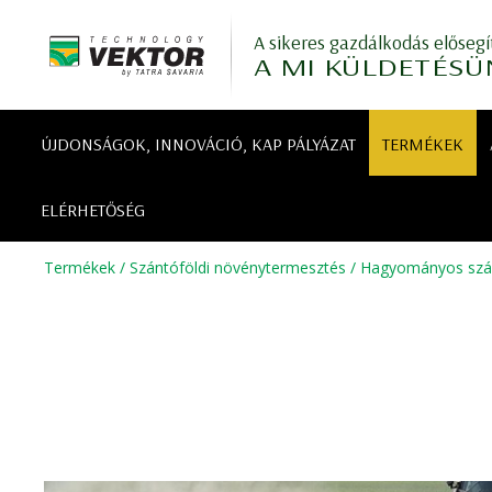
A sikeres gazdálkodás elősegí
A MI KÜLDETÉSÜ
ÚJDONSÁGOK, INNOVÁCIÓ, KAP PÁLYÁZAT
TERMÉKEK
ELÉRHETŐSÉG
Termékek
/
Szántóföldi növénytermesztés
/
Hagyományos szán