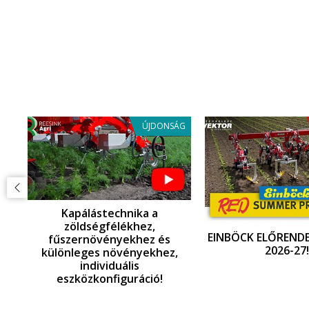
ÁG
ÚJDONSÁG
Kapálástechnika a
zöldségfélékhez,
EINBÖCK ELŐRENDE
fűszernövényekhez és
2026-27!
különleges növényekhez,
individuális
,
eszközkonfiguráció!
ó!