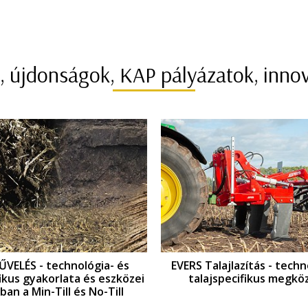
, újdonságok, KAP pályázatok, inno
VELÉS - technológia- és
EVERS Talajlazítás - techn
fikus gyakorlata és eszközei
talajspecifikus megköz
an a Min-Till és No-Till