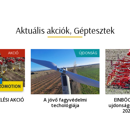
Aktuális akciók, Géptesztek
AKCIÓ
ÚJDONSÁG
LÉSI AKCIÓ
A jövő fagyvédelmi
EINBÖ
techológiája
ujdonság
202