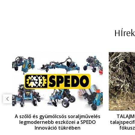
HÍrek
i
A szőlő és gyümölcsös soraljművelés
TALAJMŰ
legmodernebb eszközei a SPEDO
talajspeci
Innováció tükrében
fókuszb