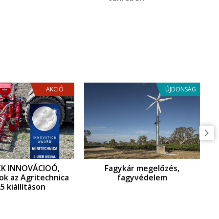
AKCIÓ
ÚJDONSÁG
CK INNOVÁCIOÓ,
Fagykár megelőzés,
ok az Agritechnica
fagyvédelem
5 kiállításon