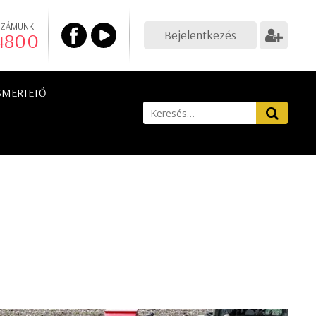
SZÁMUNK
Bejelentkezés
 4800
SMERTETŐ