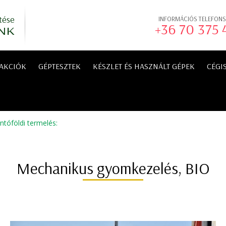
tése
INFORMÁCIÓS TELEFON
+36 70 375
NK
AKCIÓK
GÉPTESZTEK
KÉSZLET ÉS HASZNÁLT GÉPEK
CÉGI
tóföldi termelés
:
Mechanikus gyomkezelés, BIO