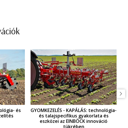
vációk
ológia- és
GYOMKEZELÉS - KAPÁLÁS: technológia-
elítés
és talajspecifikus gyakorlata és
eszközei az EINBÖCK innováció
tükrében