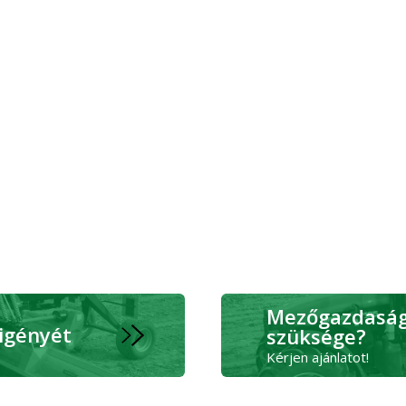
Mezőgazdasági
 igényét
szüksége?
Kérjen ajánlatot!