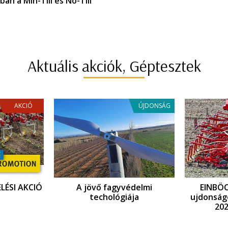
an a Min-Till és No-Till
Aktuális akciók, Géptesztek
AKCIÓ
ÚJDONSÁG
LÉSI AKCIÓ
A jövő fagyvédelmi
EINBÖ
techológiája
ujdonság
202