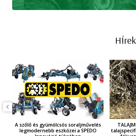
HÍrek
i
A szőlő és gyümölcsös soraljművelés
TALAJMŰ
legmodernebb eszközei a SPEDO
talajspeci