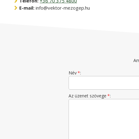
Telefon:
+36 70 375 4800
E-mail:
info@vektor-mezogep.hu
Am
Név
*
:
Az üzenet szövege
*
: