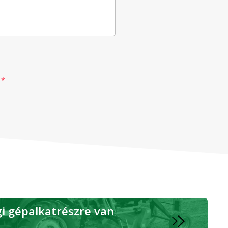
*
 gépalkatrészre van