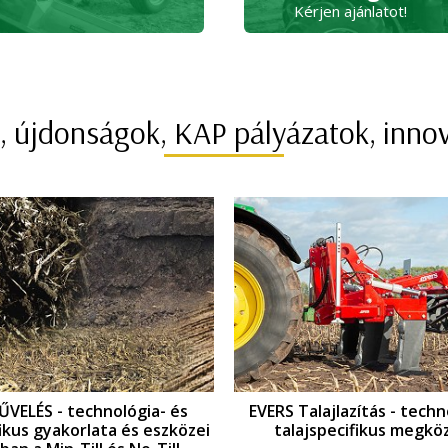
Kérjen ajánlatot!
, újdonságok, KAP pályázatok, inno
VELÉS - technológia- és
EVERS Talajlazítás - techn
fikus gyakorlata és eszközei
talajspecifikus megköz