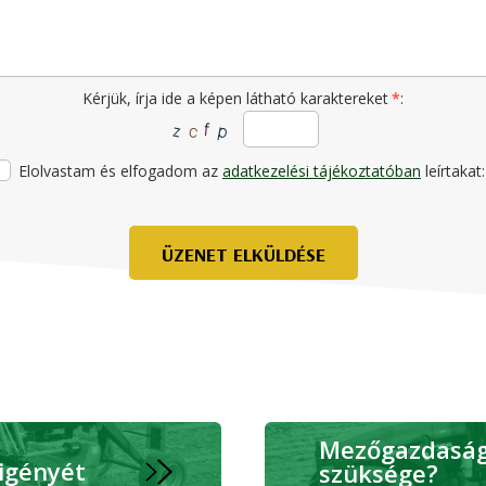
Kérjük, írja ide a képen látható karaktereket
*
:
Elolvastam és elfogadom az
adatkezelési tájékoztatóban
leírtakat:
ÜZENET ELKÜLDÉSE
Mezőgazdasági
 igényét
szüksége?