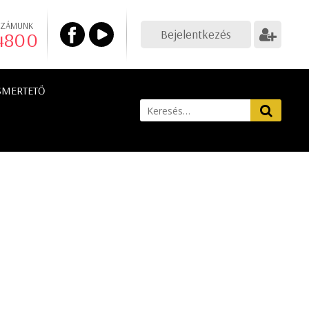
SZÁMUNK
Bejelentkezés
 4800
SMERTETŐ