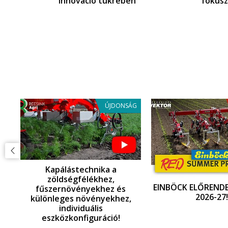
Innováció tükrében
fókuszb
ÁG
ÚJDONSÁG
Kapálástechnika a
zöldségfélékhez,
EINBÖCK ELŐRENDE
fűszernövényekhez és
2026-27!
különleges növényekhez,
individuális
,
eszközkonfiguráció!
ó!