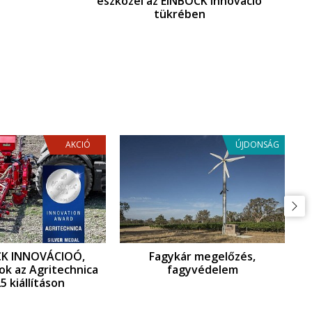
eszközei az EINBÖCK innováció
tükrében
AKCIÓ
ÚJDONSÁG
CK INNOVÁCIOÓ,
Fagykár megelőzés,
ok az Agritechnica
fagyvédelem
5 kiállításon