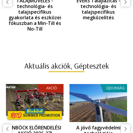
TALAJMŰVELÉS -
EVERS Talajlazítás -
technológia- és
technológia- és
talajspecifikus
talajspecifikus
gyakorlata és eszközei
megközelítés
fókuszban a Min-Till és
No-Till
Aktuális akciók, Géptesztek
AKCIÓ
ÚJDONSÁG
EINBÖCK ELŐRENDELÉSI
A jövő fagyvédelmi