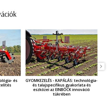
vációk
technológia-
GYOMKEZELÉS - GYOMFÉSÜLÉS:
korlata és
technológia- és talajspecifikus
innováció
gyakorlata és eszközei az EINBÖCK
innováció tükrében