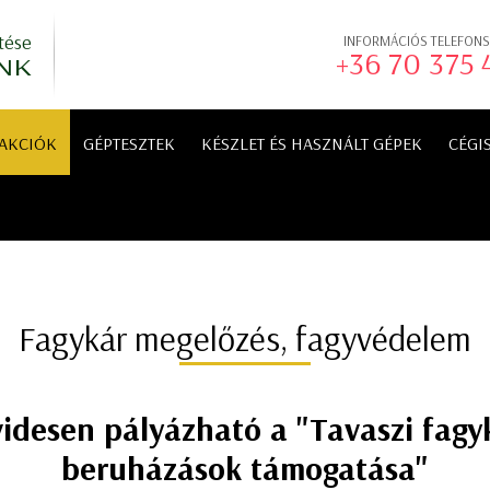
tése
INFORMÁCIÓS TELEFON
+36 70 375
NK
AKCIÓK
GÉPTESZTEK
KÉSZLET ÉS HASZNÁLT GÉPEK
CÉGI
Fagykár megelőzés, fagyvédelem
videsen pályázható a "Tavaszi fagy
beruházások támogatása"