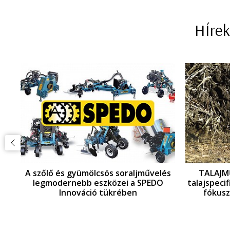
HÍrek
lés
TALAJMŰVELÉS - technológia- és
EVERS Ta
O
talajspecifikus gyakorlata és eszközei
tala
fókuszban a Min-Till és No-Till