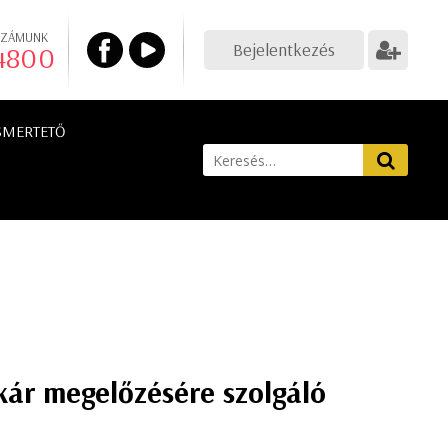
SZÁMUNK
Bejelentkezés
 4800
SMERTETŐ
kár megelőzésére szolgáló