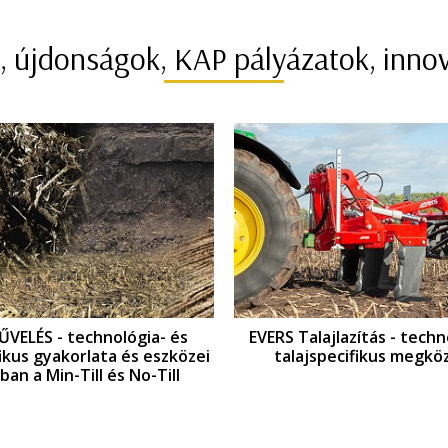
, újdonságok, KAP pályázatok, inno
lajlazítás - technológia- és
GYOMKEZELÉS - KAPÁLÁS: 
jspecifikus megközelítés
és talajspecifikus gya
eszközei az EINBÖCK 
tükrében