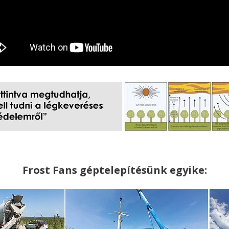
Frost Fans géptelepítésünk egyike: