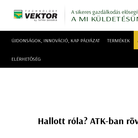
A sikeres gazdálkodás elősegí
A MI KÜLDETÉSÜ
ÚJDONSÁGOK, INNOVÁCIÓ, KAP PÁLYÁZAT
TERMÉKEK
ELÉRHETŐSÉG
Hallott róla? ATK-ban rö