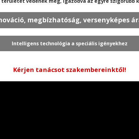
 területet védenek meg, igazodva az egyre szigorúbb 
nováció, megbízhatóság, versenyképes ár
Intelligens technológia a speciális igényekhez
Kérjen tanácsot szakembereinktől!