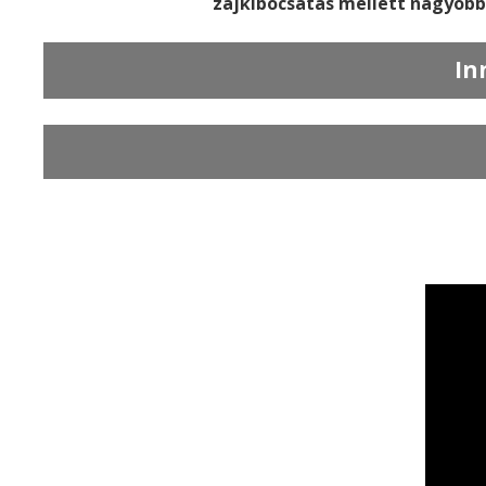
zajkibocsátás mellett nagyobb
In