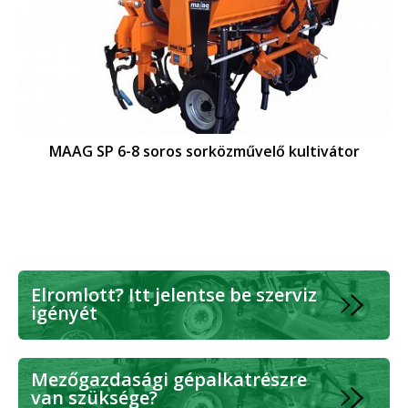
MAAG SP 6-8 soros sorközművelő kultivátor
Elromlott? Itt jelentse be szerviz
igényét
Mezőgazdasági gépalkatrészre
van szüksége?