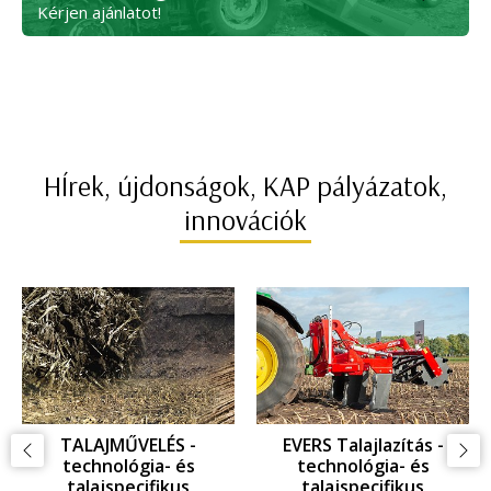
Kérjen ajánlatot!
HÍrek, újdonságok, KAP pályázatok,
innovációk
GYOMKEZELÉS -
GYOMKEZELÉS -
KAPÁLÁS: technológia-
GYOMFÉSÜLÉS:
és talajspecifikus
technológia- és