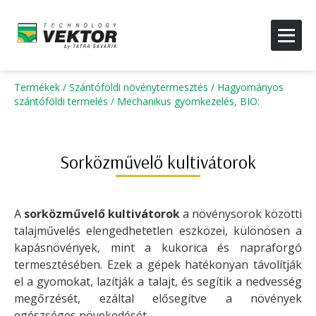
Termékek
/
Szántóföldi növénytermesztés
/
Hagyományos
szántóföldi termelés
/
Mechanikus gyomkezelés, BIO
:
Sorközművelő kultivátorok
A
sorközművelő kultivátorok
a növénysorok közötti
talajművelés elengedhetetlen eszközei, különösen a
kapásnövények, mint a kukorica és napraforgó
termesztésében. Ezek a gépek hatékonyan távolítják
el a gyomokat, lazítják a talajt, és segítik a nedvesség
megőrzését, ezáltal elősegítve a növények
egészséges növekedését.