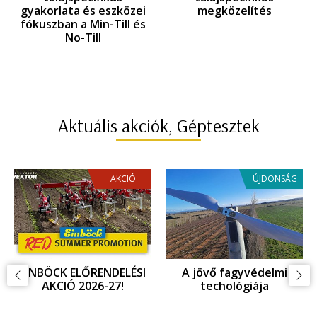
gyakorlata és eszközei
talajspecifikus
az EINBÖCK innováció
gyakorlata és eszközei
tükrében
az EINBÖCK innováció
tükrében
Aktuális akciók, Géptesztek
AKCIÓ
ÚJDONSÁG
EINBÖCK ELŐRENDELÉSI
A jövő fagyvédelmi
AKCIÓ 2026-27!
techológiája