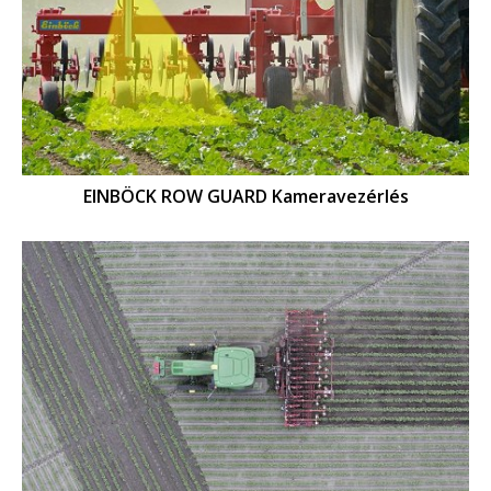
EINBÖCK ROW GUARD Kameravezérlés