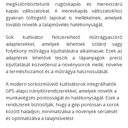
megkülönböztetünk rugóskapás és merevszárú
kapás változatokat. A merevkapás változatokhoz
gyakran töltögető lapokat is mellékelnek, amelyek
tovább növelik a talajművelés hatékonyságát.
Sok kultivátor felszerelhető műtrágyaszóró
adapterekkel, amelyek lehetnek szilárd vagy
folyékony műtrágya kijuttatására alkalmasak. Ezek az
adapterek lehetővé teszik a tápanyagok precíz
kijuttatását közvetlenül a növénysorok mellé, növelve
a terméshozamot és a műtrágya hasznosulását.
A modern sorközművelő kultivátorok integrálhatók
GPS-alapú irányítórendszerekkel, amelyek növelik a
munkavégzés pontosságát és hatékonyságát. Ezek a
rendszerek biztosítják, hogy a gép pontosan a sorok
között haladjon, minimalizálva a növények sérülését
és optimalizálva a talajművelést.