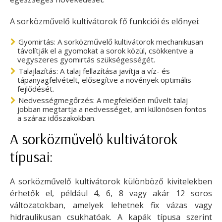
A sorközművelő kultivátorok fő funkciói és előnyei:
Gyomirtás: A sorközművelő kultivátorok mechanikusan
távolítják el a gyomokat a sorok közül, csökkentve a
vegyszeres gyomirtás szükségességét.
Talajlazítás: A talaj fellazítása javítja a víz- és
tápanyagfelvételt, elősegítve a növények optimális
fejlődését.
Nedvességmegőrzés: A megfelelően művelt talaj
jobban megtartja a nedvességet, ami különösen fontos
a száraz időszakokban.
A sorközművelő kultivátorok
típusai:
A sorközművelő kultivátorok különböző kivitelekben
érhetők el, például 4, 6, 8 vagy akár 12 soros
változatokban, amelyek lehetnek fix vázas vagy
hidraulikusan csukhatóak. A kapák típusa szerint