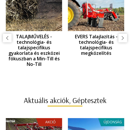
TALAJMŰVELÉS -
EVERS Talajlazítás -
technológia- és
technológia- és
talajspecifikus
talajspecifikus
gyakorlata és eszközei
megközelítés
fókuszban a Min-Till és
No-Till
Aktuális akciók, Géptesztek
AKCIÓ
ÚJDONSÁG