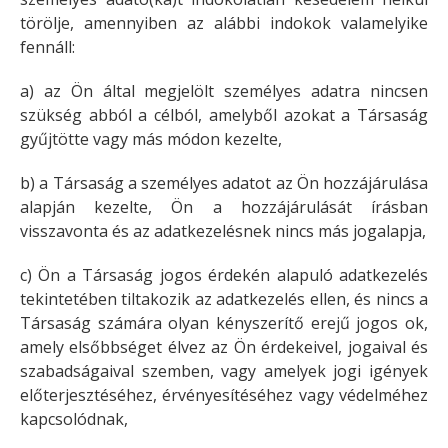
törölje, amennyiben az alábbi indokok valamelyike
fennáll:
a) az Ön által megjelölt személyes adatra nincsen
szükség abból a célból, amelyből azokat a Társaság
gyűjtötte vagy más módon kezelte,
b) a Társaság a személyes adatot az Ön hozzájárulása
alapján kezelte, Ön a hozzájárulását írásban
visszavonta és az adatkezelésnek nincs más jogalapja,
c) Ön a Társaság jogos érdekén alapuló adatkezelés
tekintetében tiltakozik az adatkezelés ellen, és nincs a
Társaság számára olyan kényszerítő erejű jogos ok,
amely elsőbbséget élvez az Ön érdekeivel, jogaival és
szabadságaival szemben, vagy amelyek jogi igények
előterjesztéséhez, érvényesítéséhez vagy védelméhez
kapcsolódnak,