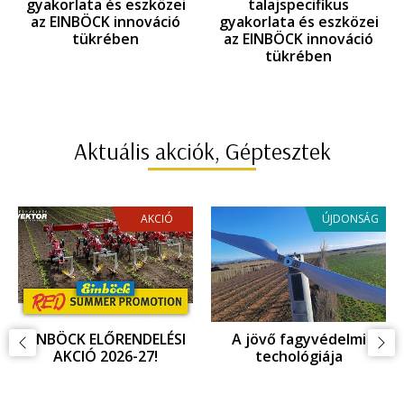
gyakorlata és eszközei
talajspecifikus
az EINBÖCK innováció
gyakorlata és eszközei
tükrében
az EINBÖCK innováció
tükrében
Aktuális akciók, Géptesztek
AKCIÓ
ÚJDONSÁG
EINBÖCK INNOVÁCIOÓ,
Fagykár megelőzés,
ujdonságok az
fagyvédelem
Agritechnica 2025
kiállításon