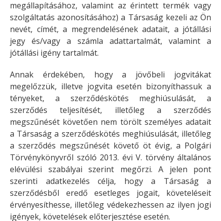
megállapításához, valamint az érintett termék vagy
szolgáltatás azonosításához) a Társaság kezeli az Ön
nevét, címét, a megrendelésének adatait, a jótállási
jegy és/vagy a számla adattartalmát, valamint a
jótállási igény tartalmát.
Annak érdekében, hogy a jövőbeli jogvitákat
megelőzzük, illetve jogvita esetén bizonyíthassuk a
tényeket, a szerződéskötés meghiúsulását, a
szerződés teljesítését, illetőleg a szerződés
megszűnését követően nem törölt személyes adatait
a Társaság a szerződéskötés meghiúsulását, illetőleg
a szerződés megszűnését követő öt évig, a Polgári
Törvénykönyvről szóló 2013. évi V. törvény általános
elévülési szabályai szerint megőrzi. A jelen pont
szerinti adatkezelés célja, hogy a Társaság a
szerződésből eredő esetleges jogait, követeléseit
érvényesíthesse, illetőleg védekezhessen az ilyen jogi
igények, követelések előterjesztése esetén.