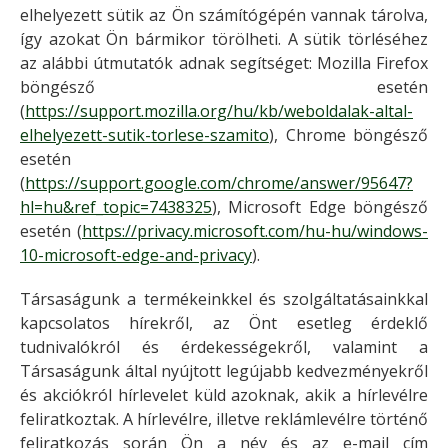
elhelyezett sütik az Ön számítógépén vannak tárolva,
így azokat Ön bármikor törölheti. A sütik törléséhez
az alábbi útmutatók adnak segítséget: Mozilla Firefox
böngésző esetén
(
https://support.mozilla.org/hu/kb/weboldalak-altal-
elhelyezett-sutik-torlese-szamito
), Chrome böngésző
esetén
(
https://support.google.com/chrome/answer/95647?
hl=hu&ref_topic=7438325
), Microsoft Edge böngésző
esetén (
https://privacy.microsoft.com/hu-hu/windows-
10-microsoft-edge-and-privacy
).
Társaságunk a termékeinkkel és szolgáltatásainkkal
kapcsolatos hírekről, az Önt esetleg érdeklő
tudnivalókról és érdekességekről, valamint a
Társaságunk által nyújtott legújabb kedvezményekről
és akciókról hírlevelet küld azoknak, akik a hírlevélre
feliratkoztak. A hírlevélre, illetve reklámlevélre történő
feliratkozás során Ön a név és az e-mail cím