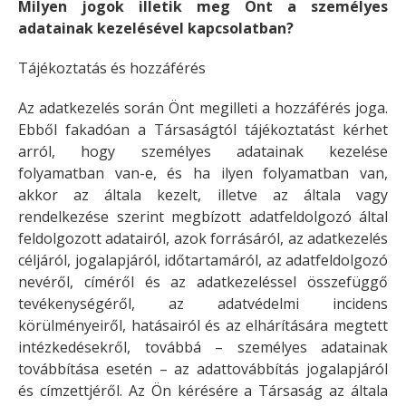
Milyen jogok illetik meg Önt a személyes
adatainak kezelésével kapcsolatban?
Tájékoztatás és hozzáférés
Az adatkezelés során Önt megilleti a hozzáférés joga.
Ebből fakadóan a Társaságtól tájékoztatást kérhet
arról, hogy személyes adatainak kezelése
folyamatban van-e, és ha ilyen folyamatban van,
akkor az általa kezelt, illetve az általa vagy
rendelkezése szerint megbízott adatfeldolgozó által
feldolgozott adatairól, azok forrásáról, az adatkezelés
céljáról, jogalapjáról, időtartamáról, az adatfeldolgozó
nevéről, címéről és az adatkezeléssel összefüggő
tevékenységéről, az adatvédelmi incidens
körülményeiről, hatásairól és az elhárítására megtett
intézkedésekről, továbbá – személyes adatainak
továbbítása esetén – az adattovábbítás jogalapjáról
és címzettjéről. Az Ön kérésére a Társaság az általa