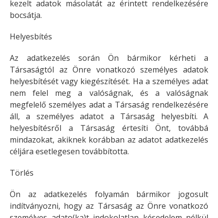
kezelt adatok másolatát az érintett rendelkezésére
bocsátja.
Helyesbítés
Az adatkezelés során Ön bármikor kérheti a
Társaságtól az Önre vonatkozó személyes adatok
helyesbítését vagy kiegészítését. Ha a személyes adat
nem felel meg a valóságnak, és a valóságnak
megfelelő személyes adat a Társaság rendelkezésére
áll, a személyes adatot a Társaság helyesbíti. A
helyesbítésről a Társaság értesíti Önt, továbbá
mindazokat, akiknek korábban az adatot adatkezelés
céljára esetlegesen továbbította.
Törlés
Ön az adatkezelés folyamán bármikor jogosult
indítványozni, hogy az Társaság az Önre vonatkozó
személyes adato(ka)t indokolatlan késedelem nélkül