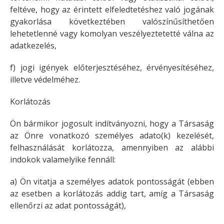
feltéve, hogy az érintett elfeledtetéshez való jogának
gyakorlása következtében valószínűsíthetően
lehetetlenné vagy komolyan veszélyeztetetté válna az
adatkezelés,
f) jogi igények előterjesztéséhez, érvényesítéséhez,
illetve védelméhez.
Korlátozás
Ön bármikor jogosult indítványozni, hogy a Társaság
az Önre vonatkozó személyes adato(k) kezelését,
felhasználását korlátozza, amennyiben az alábbi
indokok valamelyike fennáll:
a) Ön vitatja a személyes adatok pontosságát (ebben
az esetben a korlátozás addig tart, amíg a Társaság
ellenőrzi az adat pontosságát),