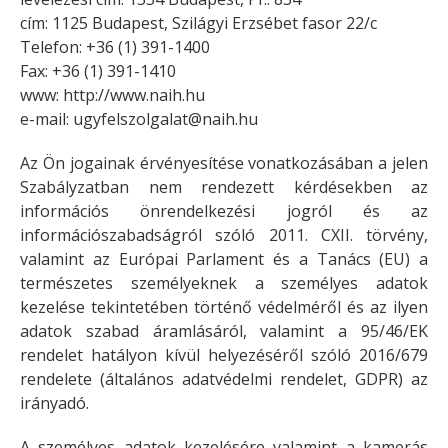
cím: 1125 Budapest, Szilágyi Erzsébet fasor 22/c
Telefon: +36 (1) 391-1400
Fax: +36 (1) 391-1410
www: http://www.naih.hu
e-mail:
ugyfelszolgalat@naih.hu
Az Ön jogainak érvényesítése vonatkozásában a jelen
Szabályzatban nem rendezett kérdésekben az
információs önrendelkezési jogról és az
információszabadságról szóló 2011. CXII. törvény,
valamint az Európai Parlament és a Tanács (EU) a
természetes személyeknek a személyes adatok
kezelése tekintetében történő védelméről és az ilyen
adatok szabad áramlásáról, valamint a 95/46/EK
rendelet hatályon kívül helyezéséről szóló 2016/679
rendelete (általános adatvédelmi rendelet, GDPR) az
irányadó.
A személyes adatok kezelésére valamint a kamerás