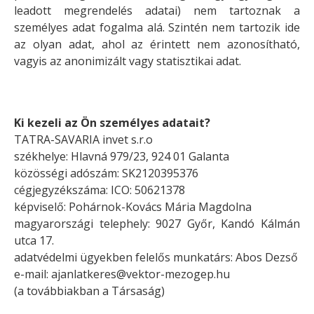
leadott megrendelés adatai) nem tartoznak a
személyes adat fogalma alá. Szintén nem tartozik ide
az olyan adat, ahol az érintett nem azonosítható,
vagyis az anonimizált vagy statisztikai adat.
Ki kezeli az Ön személyes adatait?
TATRA-SAVARIA invet s.r.o
székhelye:
Hlavná 979/23, 924 01 Galanta
közösségi adószám: SK2120395376
cégjegyzékszáma: ICO: 50621378
képviselő: Pohárnok-Kovács Mária Magdolna
magyarországi telephely:
9027 Győr, Kandó Kálmán
utca 17.
adatvédelmi ügyekben felelős munkatárs: Abos Dezső
e-mail:
ajanlatkeres@vektor-mezogep.hu
(a továbbiakban a Társaság)