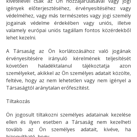
kivételével csak az Ön hozzájárulásával vagy jogi
igények előterjesztéséhez, érvényesítéséhez vagy
védelméhez, vagy más természetes vagy jogi személy
jogainak védelme érdekében vagy uniós, illetve
valamely európai uniós tagállam fontos közérdekből
lehet kezelni.
A Társaság az Ön korlátozásához való jogának
érvényesítésére irányuló kérelmének teljesítését
követően haladéktalanul tájékoztatja azon
személyeket, akikkel az Ön személyes adatait közölte,
feltéve, hogy az nem lehetetlen vagy nem igényel a
Társaságtól aránytalan erőfeszítést.
Tiltakozás
Ön jogosult tiltakozni személyes adatainak kezelése
ellen és ilyen esetben a Társaság nem kezelheti
tovább az Ön személyes adatait, kivéve, ha
bizonyítható, hogy