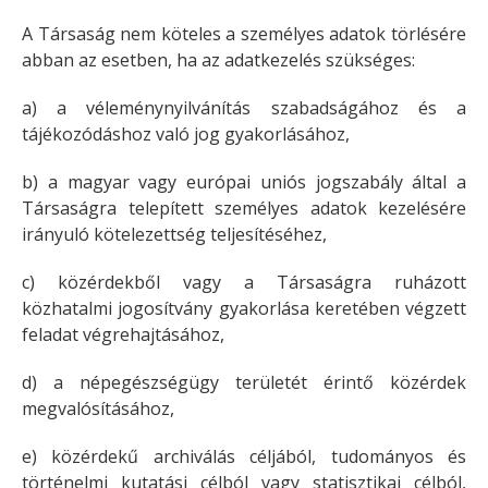
A Társaság nem köteles a személyes adatok törlésére
abban az esetben, ha az adatkezelés szükséges:
a) a véleménynyilvánítás szabadságához és a
tájékozódáshoz való jog gyakorlásához,
b) a magyar vagy európai uniós jogszabály által a
Társaságra telepített személyes adatok kezelésére
irányuló kötelezettség teljesítéséhez,
c) közérdekből vagy a Társaságra ruházott
közhatalmi jogosítvány gyakorlása keretében végzett
feladat végrehajtásához,
d) a népegészségügy területét érintő közérdek
megvalósításához,
e) közérdekű archiválás céljából, tudományos és
történelmi kutatási célból vagy statisztikai célból,