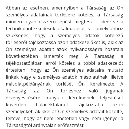
Abban az esetben, amennyiben a Társaság az Ön
személyes adatainak törlésére köteles, a Társaság
minden olyan ésszerű lépést megtesz – ideértve a
technikai intézkedések alkalmazását is – amely ahhoz
szükséges, hogy a személyes adatok kötelező
törléséről tájékoztassa azon adatkezelőket is, akik az
Ön személyes adatait azok nyilvánosságra hozatala
következtében ismerték meg. A Társaság a
tájékoztatójában arról köteles a többi adatkezelőt
értesíteni, hogy az Ön személyes adataira mutató
linkek vagy e személyes adatok másolatának, illetve
másolatpéldányának törlését Ön kérelmezte. A
Társaság az Ön törléshez való jogának
érvényesítésére irányuló kérelmének teljesítését
követően haladéktalanul tájékoztatja azon
személyeket, akikkel az Ön személyes adatait közölte,
feltéve, hogy az nem lehetetlen vagy nem igényel a
Társaságtól aránytalan erőfeszítést.