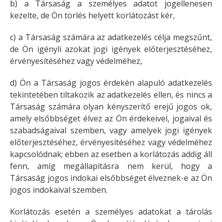
b) a Társaság a személyes adatot jogellenesen
kezelte, de Ön törlés helyett korlátozást kér,
c) a Társaság számára az adatkezelés célja megszűnt,
de Ön igényli azokat jogi igények előterjesztéséhez,
érvényesítéséhez vagy védelméhez,
d) Ön a Társaság jogos érdekén alapuló adatkezelés
tekintetében tiltakozik az adatkezelés ellen, és nincs a
Társaság számára olyan kényszerítő erejű jogos ok,
amely elsőbbséget élvez az Ön érdekeivel, jogaival és
szabadságaival szemben, vagy amelyek jogi igények
előterjesztéséhez, érvényesítéséhez vagy védelméhez
kapcsolódnak; ebben az esetben a korlátozás addig áll
fenn, amíg megállapításra nem kerül, hogy a
Társaság jogos indokai elsőbbséget élveznek-e az Ön
jogos indokaival szemben.
Korlátozás esetén a személyes adatokat a tárolás