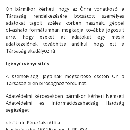
Ön bármikor kérheti, hogy az Önre vonatkozó, a
Társaság rendelkezésére bocsátott személyes
adatokat tagolt, széles körben használt, géppel
olvasható formátumban megkapja, továbbá jogosult
arra, hogy ezeket az adatokat egy másik
adatkezelőnek továbbítsa anélkül, hogy ezt a
Társaság akadályozná.
Igényérvényesítés
A személyiségi jogainak megsértése esetén Ön a
Társaság ellen bírósághoz fordulhat.
Adatvédelmi kérdésekben bármikor kérheti Nemzeti
Adatvédelmi és Információszabadság Hatóság
segítségét:
elnök: dr. Péterfalvi Attila
levelezési cím: 1534 Budapest, Pf.: 834