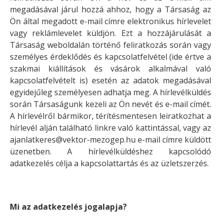
megadásával járul hozzá ahhoz, hogy a Társaság az
Ön által megadott e-mail címre elektronikus hírlevelet
vagy reklámlevelet küldjön. Ezt a hozzájárulását a
Társaság weboldalán történő feliratkozás során vagy
személyes érdeklődés és kapcsolatfelvétel (ide értve a
szakmai kiállítások és vásárok alkalmával való
kapcsolatfelvételt is) esetén az adatok megadásával
egyidejűleg személyesen adhatja meg. A hírlevélküldés
során Társaságunk kezeli az Ön nevét és e-mail címét.
A hírlevélről bármikor, térítésmentesen leiratkozhat a
hírlevél alján található linkre való kattintással, vagy az
ajanlatkeres@vektor-mezogep.hu e-mail címre küldött
üzenetben. A hírlevélküldéshez kapcsolódó
adatkezelés célja a kapcsolattartás és az üzletszerzés.
Mi az adatkezelés jogalapja?