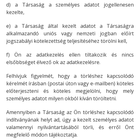
d) a Társaság a személyes adatot jogellenesen
kezelte,
e) a Társaság által kezelt adatot a Társaságra
alkalmazandó uniós vagy nemzeti jogban előírt
jogszabályi kötelezettség teljesítéséhez törölni kell,
f) Ön az adatkezelés ellen tiltakozik és nincs
elsőbbséget élvező ok az adatkezelésre.
Felhívjuk figyelmét, hogy a törléshez kapcsolódó
kérelmét írásban (postai úton vagy e-mailben) köteles
előterjeszteni és köteles megjelölni, hogy mely
személyes adatot milyen okból kíván töröltetni.
Amennyiben a Társaság az Ön törléshez kapcsolódó
indítványának helyt ad, úgy a kezelt személyes adatot
valamennyi nyilvántartásából törli, és erről Önt
megfelelő módon tájékoztatja.