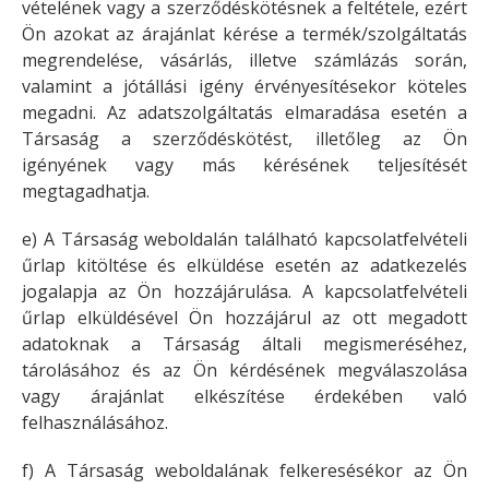
vételének vagy a szerződéskötésnek a feltétele, ezért
Ön azokat az árajánlat kérése a termék/szolgáltatás
megrendelése, vásárlás, illetve számlázás során,
valamint a jótállási igény érvényesítésekor köteles
megadni. Az adatszolgáltatás elmaradása esetén a
Társaság a szerződéskötést, illetőleg az Ön
igényének vagy más kérésének teljesítését
megtagadhatja.
e) A Társaság weboldalán található kapcsolatfelvételi
űrlap kitöltése és elküldése esetén az adatkezelés
jogalapja az Ön hozzájárulása. A kapcsolatfelvételi
űrlap elküldésével Ön hozzájárul az ott megadott
adatoknak a Társaság általi megismeréséhez,
tárolásához és az Ön kérdésének megválaszolása
vagy árajánlat elkészítése érdekében való
felhasználásához.
f) A Társaság weboldalának felkeresésékor az Ön