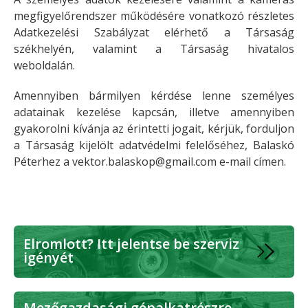
megfigyelőrendszer működésére vonatkozó részletes
Adatkezelési Szabályzat elérhető a Társaság
székhelyén, valamint a Társaság hivatalos
weboldalán.
Amennyiben bármilyen kérdése lenne személyes
adatainak kezelése kapcsán, illetve amennyiben
gyakorolni kívánja az érintetti jogait, kérjük, forduljon
a Társaság kijelölt adatvédelmi felelőséhez, Balaskó
Péterhez a
vektor.balaskop@gmail.com e-mail címen.
Elromlott? Itt jelentse be szerviz
igényét
Mezőgazdasági gépalkatrészre