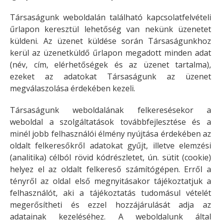
Társaságunk weboldalán található kapcsolatfelvételi
űrlapon keresztül lehetőség van nekünk üzenetet
küldeni. Az üzenet küldése során Társaságunkhoz
kerül az üzenetküldő űrlapon megadott minden adat
(név, cím, elérhetőségek és az üzenet tartalma),
ezeket az adatokat Társaságunk az üzenet
megválaszolása érdekében kezeli.
Társaságunk weboldalának felkeresésekor a
weboldal a szolgáltatások továbbfejlesztése és a
minél jobb felhasználói élmény nyújtása érdekében az
oldalt felkeresőkről adatokat gyűjt, illetve elemzési
(analitika) célból rövid kódrészletet, ún. sütit (cookie)
helyez el az oldalt felkereső számítógépen. Erről a
tényről az oldal első megnyitásakor tájékoztatjuk a
felhasználót, aki a tájékoztatás tudomásul vételét
megerősítheti és ezzel hozzájárulását adja az
adatainak kezeléséhez. A weboldalunk által