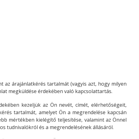
t az árajánlatkérés tartalmát (vagyis azt, hogy milyen
jánlat megküldése érdekében való kapcsolattartás.
ekében kezeljük az Ön nevét, címét, elérhetőségeit,
i kérés tartalmát, amelyet Ön a megrendelése kapcsán
bb mértékben kielégítő teljesítése, valamint az Önnel
os tudnivalókról és a megrendelésének állásáról.