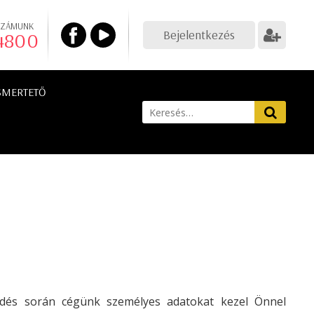
SZÁMUNK
Bejelentkezés
 4800
SMERTETŐ
üldés során cégünk személyes adatokat kezel Önnel