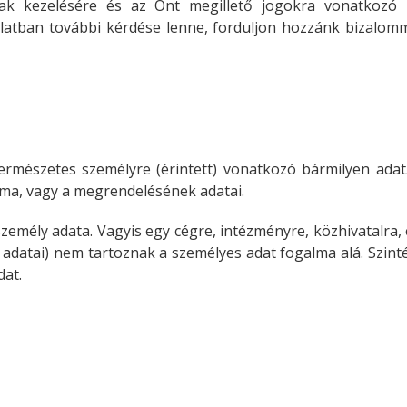
ak kezelésére és az Önt megillető jogokra vonatkozó le
latban további kérdése lenne, forduljon hozzánk bizalom
ermészetes személyre (érintett) vonatkozó bármilyen adat
alma, vagy a megrendelésének adatai.
mély adata. Vagyis egy cégre, intézményre, közhivatalra, e
 adatai) nem tartoznak a személyes adat fogalma alá. Szinté
dat.