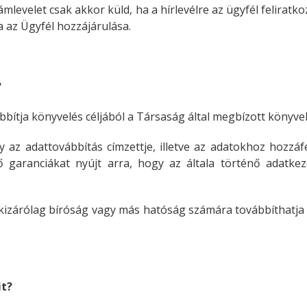
ámlevelet csak akkor küld, ha a hírlevélre az ügyfél feliratk
a az Ügyfél hozzájárulása.
?
ítja könyvelés céljából a Társaság által megbízott könyvelő
az adattovábbítás címzettje, illetve az adatokhoz hozzáf
lő garanciákat nyújt arra, hogy az általa történő adat
t kizárólag bíróság vagy más hatóság számára továbbíthatj
it?