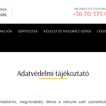
tése
INFORMÁCIÓS TELEFON
+36 70 375
NK
AKCIÓK
GÉPTESZTEK
KÉSZLET ÉS HASZNÁLT GÉPEK
CÉGI
Adatvédelmi tájékoztató
nlatkérés, megrendelés, illetve a nekünk való üzenetk