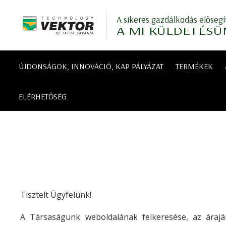
A sikeres gazdálkodás elősegí
A MI KÜLDETÉSÜ
ÚJDONSÁGOK, INNOVÁCIÓ, KAP PÁLYÁZAT
TERMÉKEK
ELÉRHETŐSÉG
Tisztelt Ügyfelünk!
A Társaságunk weboldalának felkeresése, az árajá