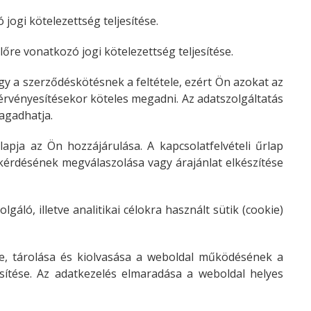
jogi kötelezettség teljesítése.
őre vonatkozó jogi kötelezettség teljesítése.
y a szerződéskötésnek a feltétele, ezért Ön azokat az
y érvényesítésekor köteles megadni. Az adatszolgáltatás
agadhatja.
lapja az Ön hozzájárulása. A kapcsolatfelvételi űrlap
kérdésének megválaszolása vagy árajánlat elkészítése
ló, illetve analitikai célokra használt sütik (cookie)
ése, tárolása és kiolvasása a weboldal működésének a
jesítése. Az adatkezelés elmaradása a weboldal helyes