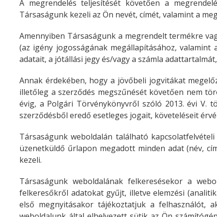
A megrendelés teljesítését követően a megrendelé
Társaságunk kezeli az Ön nevét, címét, valamint a meg
Amennyiben Társaságunk a megrendelt termékre vagy szo
(az igény jogosságának megállapításához, valamint a
adatait, a jótállási jegy és/vagy a számla adattartalmát,
Annak érdekében, hogy a jövőbeli jogvitákat megelőzz
illetőleg a szerződés megszűnését követően nem törö
évig, a Polgári Törvénykönyvről szóló 2013. évi V. t
szerződésből eredő esetleges jogait, követeléseit érvé
Társaságunk weboldalán található kapcsolatfelvétel
üzenetküldő űrlapon megadott minden adat (név, cím
kezeli.
Társaságunk weboldalának felkeresésekor a webold
felkeresőkről adatokat gyűjt, illetve elemzési (analiti
első megnyitásakor tájékoztatjuk a felhasználót, a
weboldalunk által elhelyezett sütik az Ön számítógé