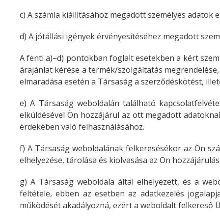
c) A számla kiállításához megadott személyes adatok e
d) A jótállási igények érvényesítéséhez megadott szem
A fenti a)–d) pontokban foglalt esetekben a kért sze
árajánlat kérése a termék/szolgáltatás megrendelése, v
elmaradása esetén a Társaság a szerződéskötést, ille
e) A Társaság weboldalán található kapcsolatfelvétel
elküldésével Ön hozzájárul az ott megadott adatokna
érdekében való felhasználásához.
f) A Társaság weboldalának felkeresésékor az Ön számí
elhelyezése, tárolása és kiolvasása az Ön hozzájárulás
g) A Társaság weboldala által elhelyezett, és a web
feltétele, ebben az esetben az adatkezelés jogalapja
működését akadályozná, ezért a weboldalt felkereső Üg