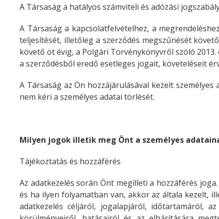
A Társaság a hatályos számviteli és adózási jogszabál
A Társaság a kapcsolatfelvételhez, a megrendeléshe
teljesítését, illetőleg a szerződés megszűnését köve
követő öt évig, a Polgári Törvénykönyvről szóló 2013. é
a szerződésből eredő esetleges jogait, követeléseit ér
A Társaság az Ön hozzájárulásával kezelt személyes 
nem kéri a személyes adatai törlését.
Milyen jogok illetik meg Önt a személyes adatain
Tájékoztatás és hozzáférés
Az adatkezelés során Önt megilleti a hozzáférés joga
és ha ilyen folyamatban van, akkor az általa kezelt, il
adatkezelés céljáról, jogalapjáról, időtartamáról, 
körülményeiről, hatásairól és az elhárítására megt