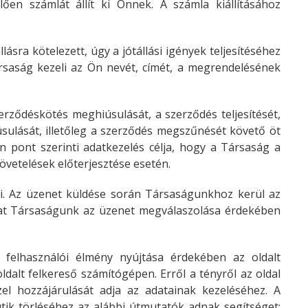
en számlát állít ki Önnek. A számla kiállításához
sra kötelezett, úgy a jótállási igények teljesítéséhez
ársaság kezeli az Ön nevét, címét, a megrendelésének
erződéskötés meghiúsulását, a szerződés teljesítését,
sulását, illetőleg a szerződés megszűnését követő öt
en pont szerinti adatkezelés célja, hogy a Társaság a
követelések előterjesztése esetén.
ni. Az üzenet küldése során Társaságunkhoz kerül az
okat Társaságunk az üzenet megválaszolása érdekében
 felhasználói élmény nyújtása érdekében az oldalt
 oldalt felkereső számítógépen. Erről a tényről az oldal
zel hozzájárulását adja az adatainak kezeléséhez. A
tik törléséhez az alábbi útmutatók adnak segítséget: