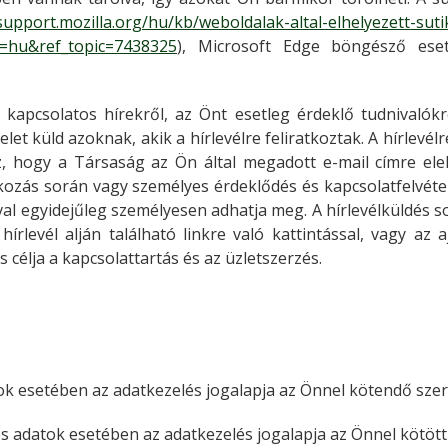
/support.mozilla.org/hu/kb/weboldalak-altal-elhelyezett-sut
l=hu&ref_topic=7438325
), Microsoft Edge böngésző ese
kapcsolatos hírekről, az Önt esetleg érdeklő tudnivalók
et küld azoknak, akik a hírlevélre feliratkoztak. A hírlevélr
 hogy a Társaság az Ön által megadott e-mail címre elekt
ozás során vagy személyes érdeklődés és kapcsolatfelvétel 
val egyidejűleg személyesen adhatja meg. A hírlevélküldés s
hírlevél alján található linkre való kattintással, vagy az
a
célja a kapcsolattartás és az üzletszerzés.
ok esetében az adatkezelés jogalapja az Önnel kötendő szer
 adatok esetében az adatkezelés jogalapja az Önnel kötött 