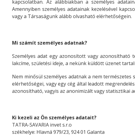
kapcsolatban. Az alábbiakban a személyes adatain
Amennyiben személyes adatainak kezelésével kapcso
vagy a Társaságunk alább olvasható elérhetőségein.
Mi számít személyes adatnak?
Személyes adat egy azonosított vagy azonosítható t
lakcíme, születési ideje, a nekünk küldött üzenet tart
Nem minősül személyes adatnak a nem természetes sze
elérhetőségei, vagy egy cég által leadott megrendelés
azonosítható, vagyis az anonimizált vagy statisztikai a
Ki kezeli az Ön személyes adatait?
TATRA-SAVARIA invet s.r.o
székhelye:
Hlavná 979/23, 924 01 Galanta