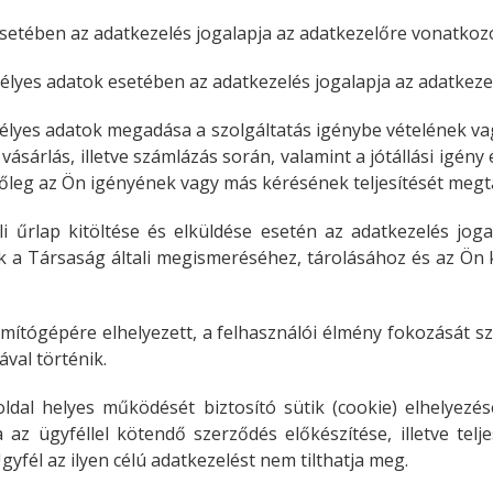
setében az adatkezelés jogalapja az adatkezelőre vonatkozó 
élyes adatok esetében az adatkezelés jogalapja az adatkezel
mélyes adatok megadása a szolgáltatás igénybe vételének vag
ásárlás, illetve számlázás során, valamint a jótállási igén
tőleg az Ön igényének vagy más kérésének teljesítését megt
i űrlap kitöltése és elküldése esetén az adatkezelés joga
k a Társaság általi megismeréséhez, tárolásához és az Ön 
tógépére elhelyezett, a felhasználói élmény fokozását szolgá
ával történik.
oldal helyes működését biztosító sütik (cookie) elhelyez
 az ügyféllel kötendő szerződés előkészítése, illetve tel
yfél az ilyen célú adatkezelést nem tilthatja meg.