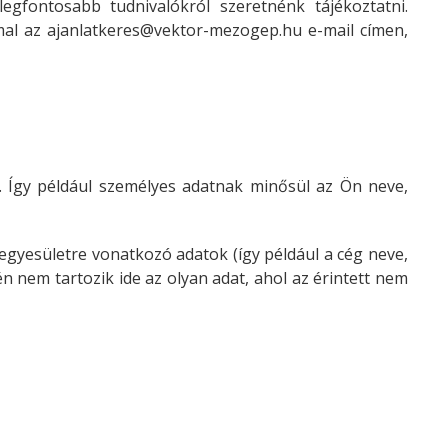
gfontosabb tudnivalókról szeretnénk tájékoztatni.
mal az
ajanlatkeres@vektor-mezogep.hu e-mail címen,
. Így például személyes adatnak minősül az Ön neve,
gyesületre vonatkozó adatok (így például a cég neve,
n nem tartozik ide az olyan adat, ahol az érintett nem