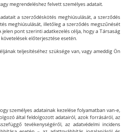
vagy megrendeléshez felvett személyes adatait.
adatait a szerződéskötés meghiúsulását, a szerződés
ötés meghiúsulását, illetőleg a szerződés megszűnését
A jelen pont szerinti adatkezelés célja, hogy a Társaság
, követelések előterjesztése esetén.
éljának teljesítéséhez szüksége van, vagy ameddig Ön
 hogy személyes adatainak kezelése folyamatban van-e,
olgozó által feldolgozott adatairól, azok forrásáról, az
 összefüggő tevékenységéről, az adatvédelmi incidens
ábbítása esetén – az adattovábbítás jogalapjáról és