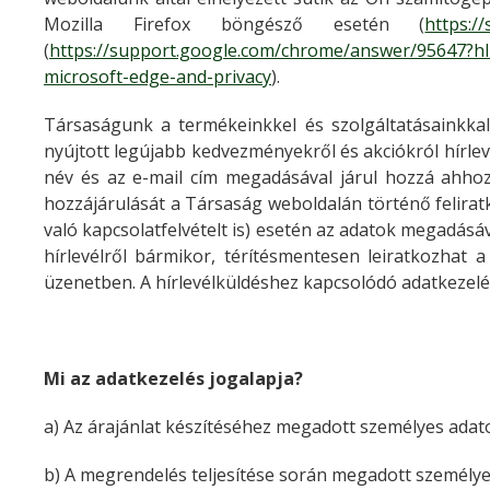
Mozilla Firefox böngésző esetén (
https:/
(
https://support.google.com/chrome/answer/95647?h
microsoft-edge-and-privacy
).
Társaságunk a termékeinkkel és szolgáltatásainkkal 
nyújtott legújabb kedvezményekről és akciókról hírlevel
név és az e-mail cím megadásával járul hozzá ahhoz,
hozzájárulását a Társaság weboldalán történő feliratk
való kapcsolatfelvételt is) esetén az adatok megadásá
hírlevélről bármikor, térítésmentesen leiratkozhat a 
üzenetben. A hírlevélküldéshez kapcsolódó adatkezelés 
Mi az adatkezelés jogalapja?
a) Az árajánlat készítéséhez megadott személyes adat
b) A megrendelés teljesítése során megadott személyes