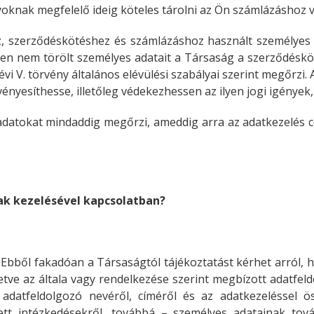
yoknak megfelelő ideig köteles tárolni az Ön számlázáshoz 
z, szerződéskötéshez és számlázáshoz használt személyes 
tően nem törölt személyes adatait a Társaság a szerződésk
vi V. törvény általános elévülési szabályai szerint megőrzi. 
vényesíthesse, illetőleg védekezhessen az ilyen jogi igények
adatokat mindaddig megőrzi, ameddig arra az adatkezelés c
ak kezelésével kapcsolatban?
. Ebből fakadóan a Társaságtól tájékoztatást kérhet arról,
letve az általa vagy rendelkezése szerint megbízott adatfeld
az adatfeldolgozó nevéről, címéről és az adatkezeléssel
ett intézkedésekről, továbbá – személyes adatainak tov