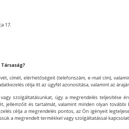
a 17.
a Társaság?
ét, címét, elérhetőségeit (telefonszám, e-mail cím), valamin
adatkezelés célja itt az ügyfél azonosítása, valamint az ára
gy szolgáltatásunkat, úgy a megrendelés teljesítése érd
t, jellemzőit és tartalmát, valamint minden olyan tovább
elés célja a megrendelés pontos, az Ön igényeit legteljese
ssük a megrendelt termékkel vagy szolgáltatással kapcsolat