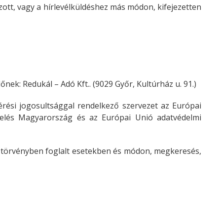
ozott, vagy a hírlevélküldéshez más módon, kifejezetten
nek: Redukál – Adó Kft.. (9029 Győr, Kultúrház u. 91.)
érési jogosultsággal rendelkező szervezet az Európai
kezelés Magyarország és az Európai Unió adatvédelmi
a törvényben foglalt esetekben és módon, megkeresés,