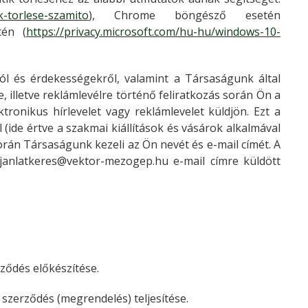
ik-torlese-szamito
), Chrome böngésző esetén
tén (
https://privacy.microsoft.com/hu-hu/windows-10-
ról és érdekességekről, valamint a Társaságunk által
e, illetve reklámlevélre történő feliratkozás során Ön a
ronikus hírlevelet vagy reklámlevelet küldjön. Ezt a
(ide értve a szakmai kiállítások és vásárok alkalmával
orán Társaságunk kezeli az Ön nevét és e-mail címét. A
janlatkeres@vektor-mezogep.hu e-mail címre küldött
ződés előkészítése.
szerződés (megrendelés) teljesítése.