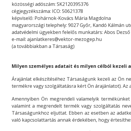
közösségi adószám: SK2120395376
cégjegyzékszáma: ICO: 50621378
képviselő: Pohárnok-Kovács Mária Magdolna
magyarországi telephely:
9027 Győr, Kandó Kálmán utc
adatvédelmi ügyekben felelős munkatárs: Abos Dezső
e-mail:
ajanlatkeres@vektor-mezogep.hu
(a továbbiakban a Társaság)
Milyen személyes adatait és milyen célból kezeli 
Árajánlat elkészítéséhez Társaságunk kezeli az Ön nev
termékre vagy szolgáltatásra kért Ön árajánlatot). Az 
Amennyiben Ön megrendeli valamelyik termékünket va
valamint a megrendelt termék vagy szolgáltatás nevé
Társaságunkhoz eljuttat. Ebben az esetben az adatkez
való kapcsolattartás annak érdekében, hogy értesíthe