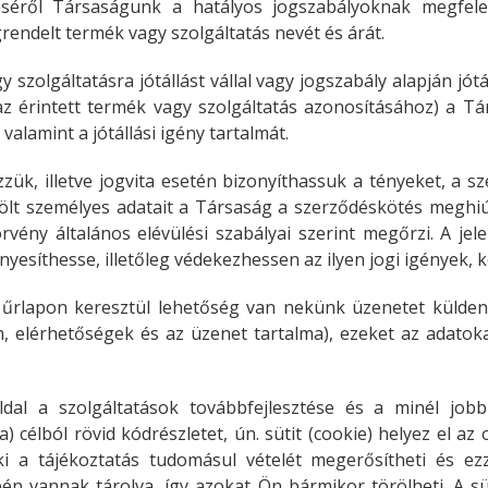
séről Társaságunk a hatályos jogszabályoknak megfelelő
rendelt termék vagy szolgáltatás nevét és árát.
lgáltatásra jótállást vállal vagy jogszabály alapján jótállá
z érintett termék vagy szolgáltatás azonosításához) a T
 valamint a jótállási igény tartalmát.
ük, illetve jogvita esetén bizonyíthassuk a tényeket, a sz
lt személyes adatait a Társaság a szerződéskötés meghiú
örvény általános elévülési szabályai szerint megőrzi. A jel
nyesíthesse, illetőleg védekezhessen az ilyen jogi igények, 
i űrlapon keresztül lehetőség van nekünk üzenetet külde
, elérhetőségek és az üzenet tartalma), ezeket az adat
al a szolgáltatások továbbfejlesztése és a minél jobb
ka) célból rövid kódrészletet, ún. sütit (cookie) helyez el az
ki a tájékoztatás tudomásul vételét megerősítheti és ez
pén vannak tárolva, így azokat Ön bármikor törölheti. A sü