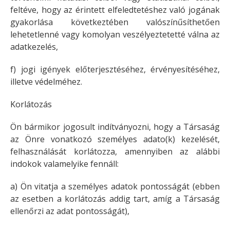
feltéve, hogy az érintett elfeledtetéshez való jogának
gyakorlása következtében valószínűsíthetően
lehetetlenné vagy komolyan veszélyeztetetté válna az
adatkezelés,
f) jogi igények előterjesztéséhez, érvényesítéséhez,
illetve védelméhez.
Korlátozás
Ön bármikor jogosult indítványozni, hogy a Társaság
az Önre vonatkozó személyes adato(k) kezelését,
felhasználását korlátozza, amennyiben az alábbi
indokok valamelyike fennáll:
a) Ön vitatja a személyes adatok pontosságát (ebben
az esetben a korlátozás addig tart, amíg a Társaság
ellenőrzi az adat pontosságát),