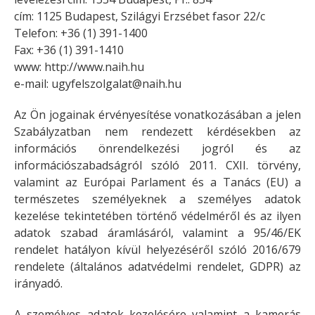
cím: 1125 Budapest, Szilágyi Erzsébet fasor 22/c
Telefon: +36 (1) 391-1400
Fax: +36 (1) 391-1410
www: http://www.naih.hu
e-mail:
ugyfelszolgalat@naih.hu
Az Ön jogainak érvényesítése vonatkozásában a jelen
Szabályzatban nem rendezett kérdésekben az
információs önrendelkezési jogról és az
információszabadságról szóló 2011. CXII. törvény,
valamint az Európai Parlament és a Tanács (EU) a
természetes személyeknek a személyes adatok
kezelése tekintetében történő védelméről és az ilyen
adatok szabad áramlásáról, valamint a 95/46/EK
rendelet hatályon kívül helyezéséről szóló 2016/679
rendelete (általános adatvédelmi rendelet, GDPR) az
irányadó.
A személyes adatok kezelésére valamint a kamerás