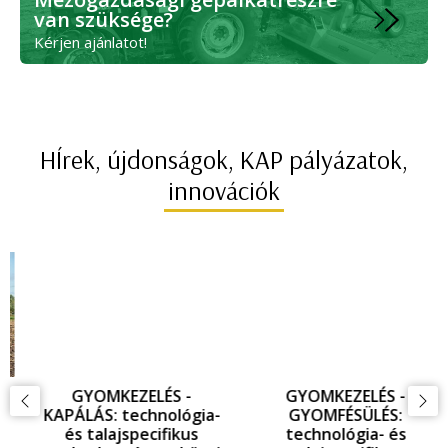
van szüksége?
Kérjen ajánlatot!
HÍrek, újdonságok, KAP pályázatok,
innovációk
GYOMKEZELÉS -
GYOMKEZELÉS -
KAPÁLÁS: technológia-
GYOMFÉSÜLÉS:
és talajspecifikus
technológia- és