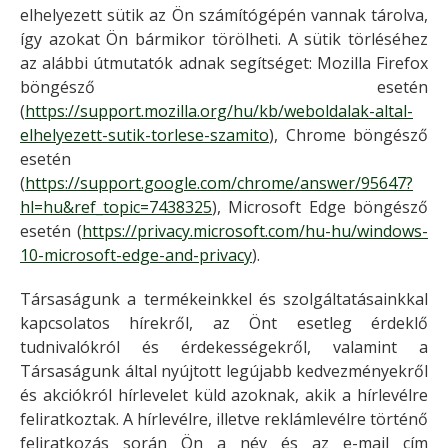
elhelyezett sütik az Ön számítógépén vannak tárolva,
így azokat Ön bármikor törölheti. A sütik törléséhez
az alábbi útmutatók adnak segítséget: Mozilla Firefox
böngésző esetén
(
https://support.mozilla.org/hu/kb/weboldalak-altal-
elhelyezett-sutik-torlese-szamito
), Chrome böngésző
esetén
(
https://support.google.com/chrome/answer/95647?
hl=hu&ref_topic=7438325
), Microsoft Edge böngésző
esetén (
https://privacy.microsoft.com/hu-hu/windows-
10-microsoft-edge-and-privacy
).
Társaságunk a termékeinkkel és szolgáltatásainkkal
kapcsolatos hírekről, az Önt esetleg érdeklő
tudnivalókról és érdekességekről, valamint a
Társaságunk által nyújtott legújabb kedvezményekről
és akciókról hírlevelet küld azoknak, akik a hírlevélre
feliratkoztak. A hírlevélre, illetve reklámlevélre történő
feliratkozás során Ön a név és az e-mail cím