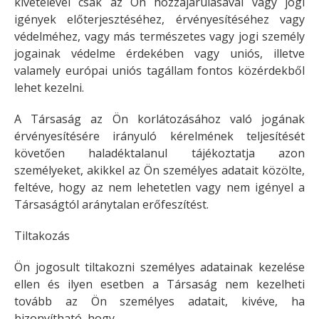
kivételével csak az Ön hozzájárulásával vagy jogi
igények előterjesztéséhez, érvényesítéséhez vagy
védelméhez, vagy más természetes vagy jogi személy
jogainak védelme érdekében vagy uniós, illetve
valamely európai uniós tagállam fontos közérdekből
lehet kezelni.
A Társaság az Ön korlátozásához való jogának
érvényesítésére irányuló kérelmének teljesítését
követően haladéktalanul tájékoztatja azon
személyeket, akikkel az Ön személyes adatait közölte,
feltéve, hogy az nem lehetetlen vagy nem igényel a
Társaságtól aránytalan erőfeszítést.
Tiltakozás
Ön jogosult tiltakozni személyes adatainak kezelése
ellen és ilyen esetben a Társaság nem kezelheti
tovább az Ön személyes adatait, kivéve, ha
bizonyítható, hogy