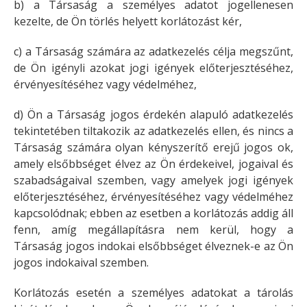
b) a Társaság a személyes adatot jogellenesen
kezelte, de Ön törlés helyett korlátozást kér,
c) a Társaság számára az adatkezelés célja megszűnt,
de Ön igényli azokat jogi igények előterjesztéséhez,
érvényesítéséhez vagy védelméhez,
d) Ön a Társaság jogos érdekén alapuló adatkezelés
tekintetében tiltakozik az adatkezelés ellen, és nincs a
Társaság számára olyan kényszerítő erejű jogos ok,
amely elsőbbséget élvez az Ön érdekeivel, jogaival és
szabadságaival szemben, vagy amelyek jogi igények
előterjesztéséhez, érvényesítéséhez vagy védelméhez
kapcsolódnak; ebben az esetben a korlátozás addig áll
fenn, amíg megállapításra nem kerül, hogy a
Társaság jogos indokai elsőbbséget élveznek-e az Ön
jogos indokaival szemben.
Korlátozás esetén a személyes adatokat a tárolás