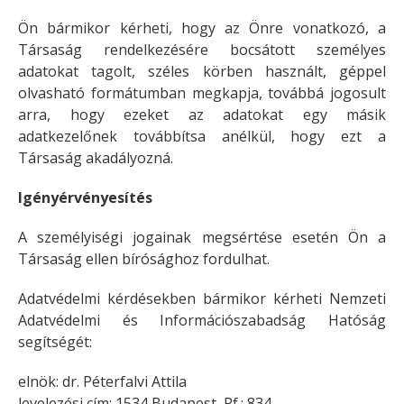
Ön bármikor kérheti, hogy az Önre vonatkozó, a
Társaság rendelkezésére bocsátott személyes
adatokat tagolt, széles körben használt, géppel
olvasható formátumban megkapja, továbbá jogosult
arra, hogy ezeket az adatokat egy másik
adatkezelőnek továbbítsa anélkül, hogy ezt a
Társaság akadályozná.
Igényérvényesítés
A személyiségi jogainak megsértése esetén Ön a
Társaság ellen bírósághoz fordulhat.
Adatvédelmi kérdésekben bármikor kérheti Nemzeti
Adatvédelmi és Információszabadság Hatóság
segítségét:
elnök: dr. Péterfalvi Attila
levelezési cím: 1534 Budapest, Pf.: 834