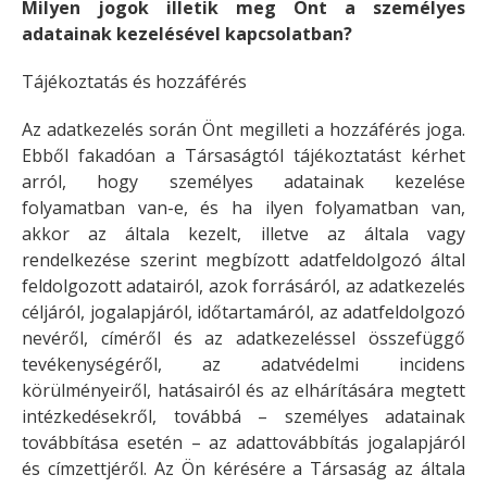
Milyen jogok illetik meg Önt a személyes
adatainak kezelésével kapcsolatban?
Tájékoztatás és hozzáférés
Az adatkezelés során Önt megilleti a hozzáférés joga.
Ebből fakadóan a Társaságtól tájékoztatást kérhet
arról, hogy személyes adatainak kezelése
folyamatban van-e, és ha ilyen folyamatban van,
akkor az általa kezelt, illetve az általa vagy
rendelkezése szerint megbízott adatfeldolgozó által
feldolgozott adatairól, azok forrásáról, az adatkezelés
céljáról, jogalapjáról, időtartamáról, az adatfeldolgozó
nevéről, címéről és az adatkezeléssel összefüggő
tevékenységéről, az adatvédelmi incidens
körülményeiről, hatásairól és az elhárítására megtett
intézkedésekről, továbbá – személyes adatainak
továbbítása esetén – az adattovábbítás jogalapjáról
és címzettjéről. Az Ön kérésére a Társaság az általa