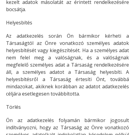
kezelt adatok másolatát az érintett rendelkezésére
bocsátja.
Helyesbítés
Az adatkezelés során Ön bármikor kérheti a
Társaságtól az Önre vonatkozó személyes adatok
helyesbítését vagy kiegészítését. Ha a személyes adat
nem felel meg a valóságnak, és a valóságnak
megfelelő személyes adat a Társaság rendelkezésére
áll, a személyes adatot a Társaság helyesbíti. A
helyesbítésről a Társaság értesíti Önt, továbbá
mindazokat, akiknek korábban az adatot adatkezelés
céljára esetlegesen továbbította.
Törlés
Ön az adatkezelés folyamán bármikor jogosult
indítványozni, hogy az Társaság az Önre vonatkozó
személyes adato(ka)t indokolatlan késedelem nélkül