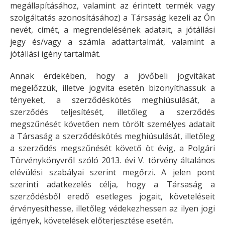
megállapításához, valamint az érintett termék vagy
szolgáltatás azonosításához) a Társaság kezeli az Ön
nevét, címét, a megrendelésének adatait, a jótállási
jegy és/vagy a számla adattartalmát, valamint a
jótállási igény tartalmát.
Annak érdekében, hogy a jövőbeli jogvitákat
megelőzzük, illetve jogvita esetén bizonyíthassuk a
tényeket, a szerződéskötés meghiúsulását, a
szerződés teljesítését, illetőleg a szerződés
megszűnését követően nem törölt személyes adatait
a Társaság a szerződéskötés meghiúsulását, illetőleg
a szerződés megszűnését követő öt évig, a Polgári
Törvénykönyvről szóló 2013. évi V. törvény általános
elévülési szabályai szerint megőrzi. A jelen pont
szerinti adatkezelés célja, hogy a Társaság a
szerződésből eredő esetleges jogait, követeléseit
érvényesíthesse, illetőleg védekezhessen az ilyen jogi
igények, követelések előterjesztése esetén.