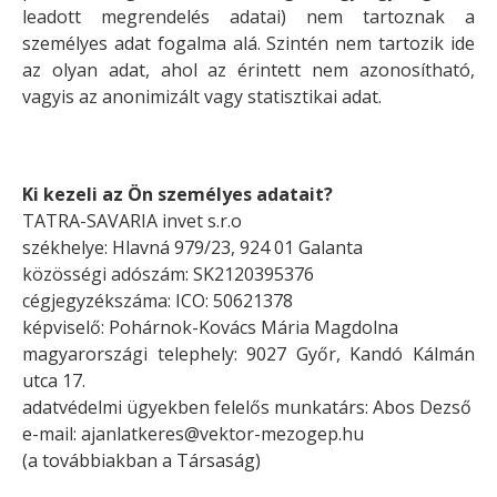
leadott megrendelés adatai) nem tartoznak a
személyes adat fogalma alá. Szintén nem tartozik ide
az olyan adat, ahol az érintett nem azonosítható,
vagyis az anonimizált vagy statisztikai adat.
Ki kezeli az Ön személyes adatait?
TATRA-SAVARIA invet s.r.o
székhelye:
Hlavná 979/23, 924 01 Galanta
közösségi adószám: SK2120395376
cégjegyzékszáma: ICO: 50621378
képviselő: Pohárnok-Kovács Mária Magdolna
magyarországi telephely:
9027 Győr, Kandó Kálmán
utca 17.
adatvédelmi ügyekben felelős munkatárs: Abos Dezső
e-mail:
ajanlatkeres@vektor-mezogep.hu
(a továbbiakban a Társaság)