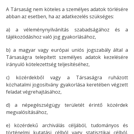
A Társaság nem köteles a személyes adatok törlésére
abban az esetben, ha az adatkezelés szükséges:
a) a véleménynyilvánítás szabadságához és a
tájékozódáshoz való jog gyakorlásához,
b) a magyar vagy európai uniós jogszabály által a
Társaságra telepített személyes adatok kezelésére
irányuló kötelezettség teljesítéséhez,
c) közérdekből vagy a Társaságra ruházott
közhatalmi jogosítvány gyakorlása keretében végzett
feladat végrehajtásához,
d) a népegészségügy területét érintő közérdek
megvalósításához,
e) közérdekű archiválás céljából, tudományos és
történelmi kutatási célból vagy statisztikai célból,