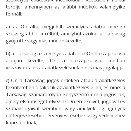
törölje, amennyiben az alábbi indokok valamelyike
fennáll:
a) az Ön által megjelölt személyes adatra nincsen
szükség abból a célból, amelyből azokat a Társaság
gyűjtötte vagy más módon kezelte,
b) a Társaság a személyes adatot az Ön hozzájárulása
alapján kezelte, Ön a hozzájárulását írásban
visszavonta és az adatkezelésnek nincs más jogalapja,
c) Ön a Társaság jogos érdekén alapuló adatkezelés
tekintetében tiltakozik az adatkezelés ellen, és nincs a
Társaság számára olyan kényszerítő erejű jogos ok,
amely elsőbbséget élvez az Ön érdekeivel, jogaival és
szabadságaival szemben, vagy amelyek jogi igények
előterjesztéséhez, érvényesítéséhez vagy védelméhez
kapcsolódnak,