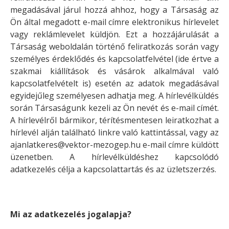
megadásával járul hozzá ahhoz, hogy a Társaság az
Ön által megadott e-mail címre elektronikus hírlevelet
vagy reklámlevelet küldjön. Ezt a hozzájárulását a
Társaság weboldalán történő feliratkozás során vagy
személyes érdeklődés és kapcsolatfelvétel (ide értve a
szakmai kiállítások és vásárok alkalmával való
kapcsolatfelvételt is) esetén az adatok megadásával
egyidejűleg személyesen adhatja meg. A hírlevélküldés
során Társaságunk kezeli az Ön nevét és e-mail címét.
A hírlevélről bármikor, térítésmentesen leiratkozhat a
hírlevél alján található linkre való kattintással, vagy az
ajanlatkeres@vektor-mezogep.hu e-mail címre küldött
üzenetben. A hírlevélküldéshez kapcsolódó
adatkezelés célja a kapcsolattartás és az üzletszerzés.
Mi az adatkezelés jogalapja?