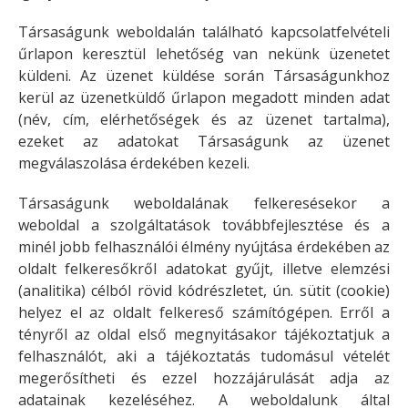
Társaságunk weboldalán található kapcsolatfelvételi
űrlapon keresztül lehetőség van nekünk üzenetet
küldeni. Az üzenet küldése során Társaságunkhoz
kerül az üzenetküldő űrlapon megadott minden adat
(név, cím, elérhetőségek és az üzenet tartalma),
ezeket az adatokat Társaságunk az üzenet
megválaszolása érdekében kezeli.
Társaságunk weboldalának felkeresésekor a
weboldal a szolgáltatások továbbfejlesztése és a
minél jobb felhasználói élmény nyújtása érdekében az
oldalt felkeresőkről adatokat gyűjt, illetve elemzési
(analitika) célból rövid kódrészletet, ún. sütit (cookie)
helyez el az oldalt felkereső számítógépen. Erről a
tényről az oldal első megnyitásakor tájékoztatjuk a
felhasználót, aki a tájékoztatás tudomásul vételét
megerősítheti és ezzel hozzájárulását adja az
adatainak kezeléséhez. A weboldalunk által