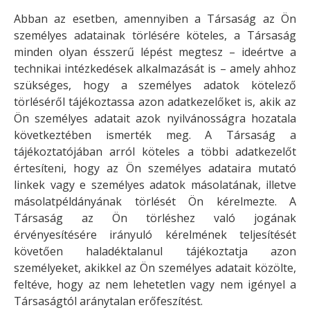
Abban az esetben, amennyiben a Társaság az Ön
személyes adatainak törlésére köteles, a Társaság
minden olyan ésszerű lépést megtesz – ideértve a
technikai intézkedések alkalmazását is – amely ahhoz
szükséges, hogy a személyes adatok kötelező
törléséről tájékoztassa azon adatkezelőket is, akik az
Ön személyes adatait azok nyilvánosságra hozatala
következtében ismerték meg. A Társaság a
tájékoztatójában arról köteles a többi adatkezelőt
értesíteni, hogy az Ön személyes adataira mutató
linkek vagy e személyes adatok másolatának, illetve
másolatpéldányának törlését Ön kérelmezte. A
Társaság az Ön törléshez való jogának
érvényesítésére irányuló kérelmének teljesítését
követően haladéktalanul tájékoztatja azon
személyeket, akikkel az Ön személyes adatait közölte,
feltéve, hogy az nem lehetetlen vagy nem igényel a
Társaságtól aránytalan erőfeszítést.