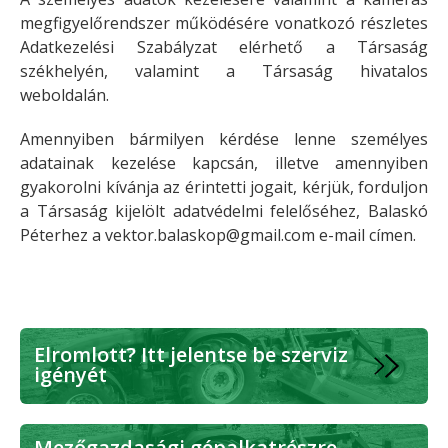
megfigyelőrendszer működésére vonatkozó részletes
Adatkezelési Szabályzat elérhető a Társaság
székhelyén, valamint a Társaság hivatalos
weboldalán.
Amennyiben bármilyen kérdése lenne személyes
adatainak kezelése kapcsán, illetve amennyiben
gyakorolni kívánja az érintetti jogait, kérjük, forduljon
a Társaság kijelölt adatvédelmi felelőséhez, Balaskó
Péterhez a
vektor.balaskop@gmail.com e-mail címen.
Elromlott? Itt jelentse be szerviz
igényét
Mezőgazdasági gépalkatrészre