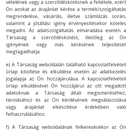
vételének vagy a szerződéskötésnek a feltétele, ezért
Ön azokat az árajánlat kérése a termék/szolgáltatás
megrendelése, vásárlás, illetve számlázás során,
valamint a jótállási igény érvényesítésekor köteles
megadni. Az adatszolgáltatás elmaradása esetén a
Társaság a szerződéskötést, illetőleg az Ön
igényének vagy más kérésének teljesítését
megtagadhatja.
e) A Társaság weboldalán található kapcsolatfelvételi
űrlap kitöltése és elküldése esetén az adatkezelés
jogalapja az Ön hozzájárulása. A kapcsolatfelvételi
űrlap elküldésével Ön hozzájárul az ott megadott
adatoknak a Társaság általi megismeréséhez,
tárolásához és az Ön kérdésének megválaszolása
vagy árajánlat elkészítése érdekében való
felhasználásához.
f) A Társaság weboldalának felkeresésékor az Ön