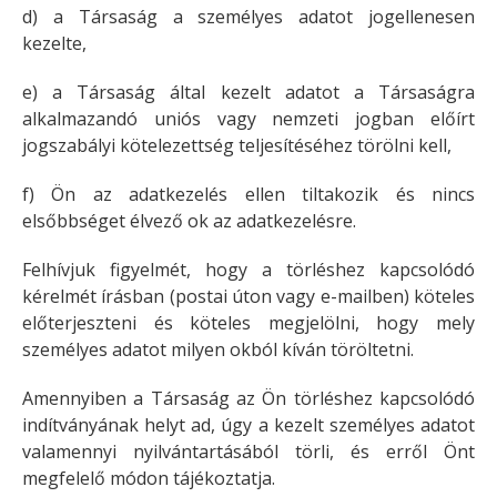
d) a Társaság a személyes adatot jogellenesen
kezelte,
e) a Társaság által kezelt adatot a Társaságra
alkalmazandó uniós vagy nemzeti jogban előírt
jogszabályi kötelezettség teljesítéséhez törölni kell,
f) Ön az adatkezelés ellen tiltakozik és nincs
elsőbbséget élvező ok az adatkezelésre.
Felhívjuk figyelmét, hogy a törléshez kapcsolódó
kérelmét írásban (postai úton vagy e-mailben) köteles
előterjeszteni és köteles megjelölni, hogy mely
személyes adatot milyen okból kíván töröltetni.
Amennyiben a Társaság az Ön törléshez kapcsolódó
indítványának helyt ad, úgy a kezelt személyes adatot
valamennyi nyilvántartásából törli, és erről Önt
megfelelő módon tájékoztatja.