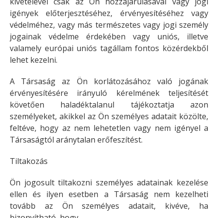
kivételével csak az Ön hozzájárulásával vagy jogi
igények előterjesztéséhez, érvényesítéséhez vagy
védelméhez, vagy más természetes vagy jogi személy
jogainak védelme érdekében vagy uniós, illetve
valamely európai uniós tagállam fontos közérdekből
lehet kezelni.
A Társaság az Ön korlátozásához való jogának
érvényesítésére irányuló kérelmének teljesítését
követően haladéktalanul tájékoztatja azon
személyeket, akikkel az Ön személyes adatait közölte,
feltéve, hogy az nem lehetetlen vagy nem igényel a
Társaságtól aránytalan erőfeszítést.
Tiltakozás
Ön jogosult tiltakozni személyes adatainak kezelése
ellen és ilyen esetben a Társaság nem kezelheti
tovább az Ön személyes adatait, kivéve, ha
bizonyítható, hogy