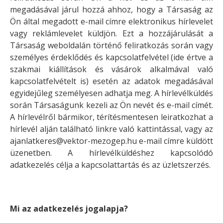
megadásával járul hozzá ahhoz, hogy a Társaság az
Ön által megadott e-mail címre elektronikus hírlevelet
vagy reklámlevelet küldjön. Ezt a hozzájárulását a
Társaság weboldalán történő feliratkozás során vagy
személyes érdeklődés és kapcsolatfelvétel (ide értve a
szakmai kiállítások és vásárok alkalmával való
kapcsolatfelvételt is) esetén az adatok megadásával
egyidejűleg személyesen adhatja meg. A hírlevélküldés
során Társaságunk kezeli az Ön nevét és e-mail címét.
A hírlevélről bármikor, térítésmentesen leiratkozhat a
hírlevél alján található linkre való kattintással, vagy az
ajanlatkeres@vektor-mezogep.hu e-mail címre küldött
üzenetben. A hírlevélküldéshez kapcsolódó
adatkezelés célja a kapcsolattartás és az üzletszerzés.
Mi az adatkezelés jogalapja?