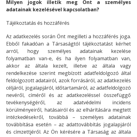
Milyen jogok illetik meg Önt a személyes
adatainak kezelésével kapcsolatban?
Tájékoztatás és hozzáférés
Az adatkezelés során Önt megilleti a hozzáférés joga.
Ebből fakadóan a Társaságtól tájékoztatást kérhet
arról, hogy személyes adatainak kezelése
folyamatban van-e, és ha ilyen folyamatban van,
akkor az általa kezelt, illetve az általa vagy
rendelkezése szerint megbízott adatfeldolgozó által
feldolgozott adatairól, azok forrásáról, az adatkezelés
céljáról, jogalapjáról, időtartamáról, az adatfeldolgozó
nevéről, címéről és az adatkezeléssel összefüggő
tevékenységéről, az adatvédelmi incidens
körülményeiről, hatásairól és az elhárítására megtett
intézkedésekről, továbbá – személyes adatainak
továbbítása esetén – az adattovábbítás jogalapjáról
és címzettjéről. Az Ön kérésére a Társaság az általa