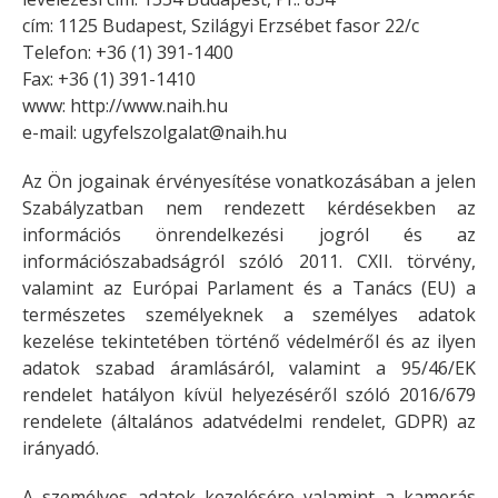
cím: 1125 Budapest, Szilágyi Erzsébet fasor 22/c
Telefon: +36 (1) 391-1400
Fax: +36 (1) 391-1410
www: http://www.naih.hu
e-mail:
ugyfelszolgalat@naih.hu
Az Ön jogainak érvényesítése vonatkozásában a jelen
Szabályzatban nem rendezett kérdésekben az
információs önrendelkezési jogról és az
információszabadságról szóló 2011. CXII. törvény,
valamint az Európai Parlament és a Tanács (EU) a
természetes személyeknek a személyes adatok
kezelése tekintetében történő védelméről és az ilyen
adatok szabad áramlásáról, valamint a 95/46/EK
rendelet hatályon kívül helyezéséről szóló 2016/679
rendelete (általános adatvédelmi rendelet, GDPR) az
irányadó.
A személyes adatok kezelésére valamint a kamerás