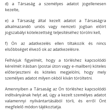
d) a Társaság a személyes adatot jogellenesen
kezelte,
e) a Társaság által kezelt adatot a Társaságra
alkalmazandó uniós vagy nemzeti jogban előírt
jogszabályi kötelezettség teljesítéséhez törölni kell,
f) Ön az adatkezelés ellen tiltakozik és nincs
elsőbbséget élvező ok az adatkezelésre.
Felhívjuk figyelmét, hogy a törléshez kapcsolódó
kérelmét írásban (postai úton vagy e-mailben) köteles
előterjeszteni és köteles megjelölni, hogy mely
személyes adatot milyen okból kíván töröltetni.
Amennyiben a Társaság az Ön törléshez kapcsolódó
indítványának helyt ad, úgy a kezelt személyes adatot
valamennyi nyilvántartásából törli, és erről Önt
megfelelő módon tájékoztatja.