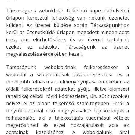
Társaságunk weboldalán található kapcsolatfelvételi
űrlapon keresztül lehetőség van nekünk üzenetet
küldeni. Az üzenet küldése során Társaságunkhoz
kerül az üzenetküldő űrlapon megadott minden adat
(név, cím, elérhetőségek és az üzenet tartalma),
ezeket az adatokat Társaságunk az üzenet
megválaszolása érdekében kezeli.
Társaságunk weboldalának felkeresésekor a
weboldal a szolgáltatások továbbfejlesztése és a
minél jobb felhasználói élmény nyújtása érdekében az
oldalt felkeresőkről adatokat gyűjt, illetve elemzési
(analitika) célból rövid kódrészletet, ún. sütit (cookie)
helyez el az oldalt felkereső számítógépen. Erről a
tényről az oldal első megnyitásakor tájékoztatjuk a
felhasználót, aki a tájékoztatás tudomásul vételét
megerősítheti és ezzel hozzájárulását adja az
adatainak kezeléséhez. A weboldalunk által