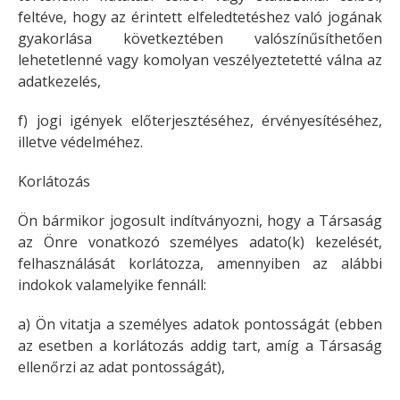
feltéve, hogy az érintett elfeledtetéshez való jogának
gyakorlása következtében valószínűsíthetően
lehetetlenné vagy komolyan veszélyeztetetté válna az
adatkezelés,
f) jogi igények előterjesztéséhez, érvényesítéséhez,
illetve védelméhez.
Korlátozás
Ön bármikor jogosult indítványozni, hogy a Társaság
az Önre vonatkozó személyes adato(k) kezelését,
felhasználását korlátozza, amennyiben az alábbi
indokok valamelyike fennáll:
a) Ön vitatja a személyes adatok pontosságát (ebben
az esetben a korlátozás addig tart, amíg a Társaság
ellenőrzi az adat pontosságát),