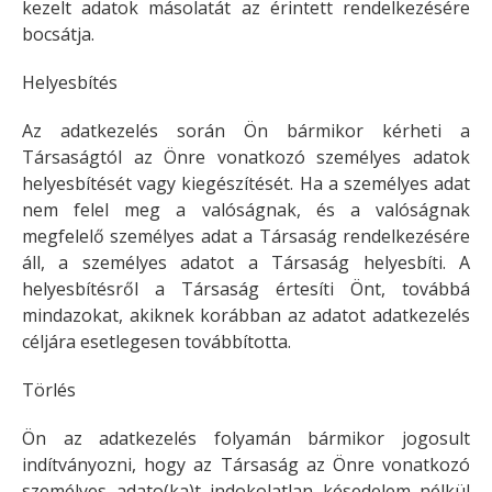
kezelt adatok másolatát az érintett rendelkezésére
bocsátja.
Helyesbítés
Az adatkezelés során Ön bármikor kérheti a
Társaságtól az Önre vonatkozó személyes adatok
helyesbítését vagy kiegészítését. Ha a személyes adat
nem felel meg a valóságnak, és a valóságnak
megfelelő személyes adat a Társaság rendelkezésére
áll, a személyes adatot a Társaság helyesbíti. A
helyesbítésről a Társaság értesíti Önt, továbbá
mindazokat, akiknek korábban az adatot adatkezelés
céljára esetlegesen továbbította.
Törlés
Ön az adatkezelés folyamán bármikor jogosult
indítványozni, hogy az Társaság az Önre vonatkozó
személyes adato(ka)t indokolatlan késedelem nélkül