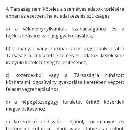
A Társaság nem köteles a személyes adatok törlésére
abban az esetben, ha az adatkezelés szükséges:
a) a véleménynyilvánítás szabadságához és a
tájékozódáshoz való jog gyakorlásához,
b) a magyar vagy európai uniós jogszabály által a
Társaságra telepített személyes adatok kezelésére
irányuló kötelezettség teljesítéséhez,
c) közérdekből vagy a Társaságra ruházott
közhatalmi jogosítvány gyakorlása keretében végzett
feladat végrehajtásához,
d) a népegészségügy területét érintő közérdek
megvalósításához,
e) közérdekű archiválás céljából, tudományos és
történelmi kutatási célból vagy statisztikai célból,