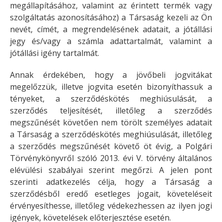
megállapításához, valamint az érintett termék vagy
szolgáltatás azonosításához) a Társaság kezeli az Ön
nevét, címét, a megrendelésének adatait, a jótállási
jegy és/vagy a számla adattartalmát, valamint a
jótállási igény tartalmát.
Annak érdekében, hogy a jövőbeli jogvitákat
megelőzzük, illetve jogvita esetén bizonyíthassuk a
tényeket, a szerződéskötés meghiúsulását, a
szerződés teljesítését, illetőleg a szerződés
megszűnését követően nem törölt személyes adatait
a Társaság a szerződéskötés meghiúsulását, illetőleg
a szerződés megszűnését követő öt évig, a Polgári
Törvénykönyvről szóló 2013. évi V. törvény általános
elévülési szabályai szerint megőrzi. A jelen pont
szerinti adatkezelés célja, hogy a Társaság a
szerződésből eredő esetleges jogait, követeléseit
érvényesíthesse, illetőleg védekezhessen az ilyen jogi
igények, követelések előterjesztése esetén.