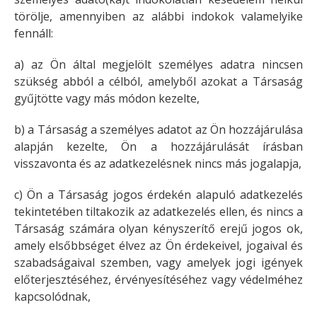
törölje, amennyiben az alábbi indokok valamelyike
fennáll:
a) az Ön által megjelölt személyes adatra nincsen
szükség abból a célból, amelyből azokat a Társaság
gyűjtötte vagy más módon kezelte,
b) a Társaság a személyes adatot az Ön hozzájárulása
alapján kezelte, Ön a hozzájárulását írásban
visszavonta és az adatkezelésnek nincs más jogalapja,
c) Ön a Társaság jogos érdekén alapuló adatkezelés
tekintetében tiltakozik az adatkezelés ellen, és nincs a
Társaság számára olyan kényszerítő erejű jogos ok,
amely elsőbbséget élvez az Ön érdekeivel, jogaival és
szabadságaival szemben, vagy amelyek jogi igények
előterjesztéséhez, érvényesítéséhez vagy védelméhez
kapcsolódnak,