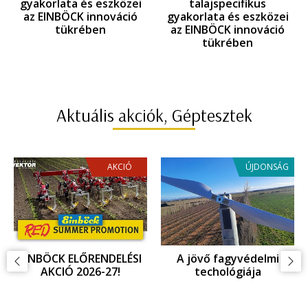
gyakorlata és eszközei
talajspecifikus
az EINBÖCK innováció
gyakorlata és eszközei
tükrében
az EINBÖCK innováció
tükrében
Aktuális akciók, Géptesztek
AKCIÓ
ÚJDONSÁG
EINBÖCK INNOVÁCIOÓ,
Fagykár megelőzés,
ujdonságok az
fagyvédelem
Agritechnica 2025
kiállításon