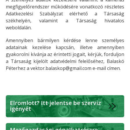
megfigyelőrendszer működésére vonatkozó részletes
Adatkezelési Szabályzat elérhető a Társaság
székhelyén, valamint a Társaság hivatalos
weboldalán.
Amennyiben bármilyen kérdése lenne személyes
adatainak kezelése kapcsán, illetve amennyiben
gyakorolni kívánja az érintetti jogait, kérjük, forduljon
a Társaság kijelölt adatvédelmi felelőséhez, Balaskó
Péterhez a
vektor.balaskop@gmail.com e-mail címen.
Elromlott? Itt jelentse be szerviz
igényét
Mezőgazdasági gépalkatrészre