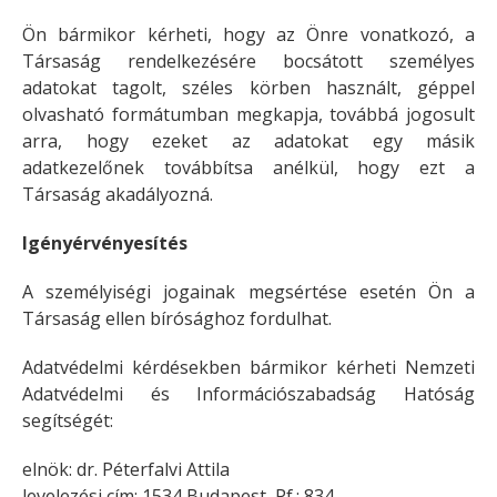
Ön bármikor kérheti, hogy az Önre vonatkozó, a
Társaság rendelkezésére bocsátott személyes
adatokat tagolt, széles körben használt, géppel
olvasható formátumban megkapja, továbbá jogosult
arra, hogy ezeket az adatokat egy másik
adatkezelőnek továbbítsa anélkül, hogy ezt a
Társaság akadályozná.
Igényérvényesítés
A személyiségi jogainak megsértése esetén Ön a
Társaság ellen bírósághoz fordulhat.
Adatvédelmi kérdésekben bármikor kérheti Nemzeti
Adatvédelmi és Információszabadság Hatóság
segítségét:
elnök: dr. Péterfalvi Attila
levelezési cím: 1534 Budapest, Pf.: 834