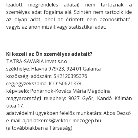
leadott megrendelés adatai) nem tartoznak a
személyes adat fogalma alá. Szintén nem tartozik ide
az olyan adat, ahol az érintett nem azonosítható,
vagyis az anonimizált vagy statisztikai adat.
Ki kezeli az Ön személyes adatait?
TATRA-SAVARIA invet s.r.o
székhelye:
Hlavná 979/23, 924 01 Galanta
közösségi adószám: SK2120395376
cégjegyzékszáma: ICO: 50621378
képviselő: Pohárnok-Kovács Mária Magdolna
magyarországi telephely:
9027 Győr, Kandó Kálmán
utca 17.
adatvédelmi ügyekben felelős munkatárs: Abos Dezső
e-mail:
ajanlatkeres@vektor-mezogep.hu
(a továbbiakban a Társaság)