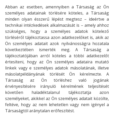
Abban az esetben, amennyiben a Társaság az Ön
személyes adatainak törlésére köteles, a Társaság
minden olyan ésszerű lépést megtesz – ideértve a
technikai intézkedések alkalmazását is – amely ahhoz
szükséges, hogy a személyes adatok kötelező
törléséről tájékoztassa azon adatkezelőket is, akik az
Ön személyes adatait azok nyilvánosságra hozatala
következtében ismerték meg. A Társaság a
tájékoztatójában arról köteles a többi adatkezelőt
értesíteni, hogy az Ön személyes adataira mutató
linkek vagy e személyes adatok másolatának, illetve
másolatpéldányának törlését Ön kérelmezte. A
Társaság az Ön törléshez való jogának
érvényesítésére irányuló kérelmének teljesítését
követően haladéktalanul tájékoztatja azon
személyeket, akikkel az Ön személyes adatait közölte,
feltéve, hogy az nem lehetetlen vagy nem igényel a
Társaságtól aránytalan erőfeszítést.