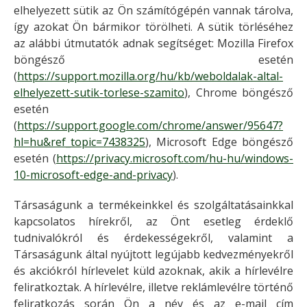
elhelyezett sütik az Ön számítógépén vannak tárolva,
így azokat Ön bármikor törölheti. A sütik törléséhez
az alábbi útmutatók adnak segítséget: Mozilla Firefox
böngésző esetén
(
https://support.mozilla.org/hu/kb/weboldalak-altal-
elhelyezett-sutik-torlese-szamito
), Chrome böngésző
esetén
(
https://support.google.com/chrome/answer/95647?
hl=hu&ref_topic=7438325
), Microsoft Edge böngésző
esetén (
https://privacy.microsoft.com/hu-hu/windows-
10-microsoft-edge-and-privacy
).
Társaságunk a termékeinkkel és szolgáltatásainkkal
kapcsolatos hírekről, az Önt esetleg érdeklő
tudnivalókról és érdekességekről, valamint a
Társaságunk által nyújtott legújabb kedvezményekről
és akciókról hírlevelet küld azoknak, akik a hírlevélre
feliratkoztak. A hírlevélre, illetve reklámlevélre történő
feliratkozás során Ön a név és az e-mail cím