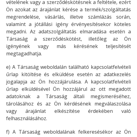
vételének vagy a szerződéskötésnek a feltétele, ezért
Ön azokat az árajánlat kérése a termék/szolgáltatás
megrendelése, vásárlás, illetve számlázás során,
valamint a jótállási igény érvényesítésekor köteles
megadni. Az adatszolgáltatás elmaradása esetén a
Társaság a szerződéskötést, illetőleg az Ön
igényének vagy más kérésének teljesítését
megtagadhatja.
e) A Társaság weboldalán található kapcsolatfelvételi
űrlap kitöltése és elküldése esetén az adatkezelés
jogalapja az Ön hozzájárulása. A kapcsolatfelvételi
űrlap elküldésével Ön hozzájárul az ott megadott
adatoknak a Társaság általi megismeréséhez,
tárolásához és az Ön kérdésének megválaszolása
vagy árajánlat elkészítése érdekében való
felhasználásához.
f) A Társaság weboldalának felkeresésékor az Ön