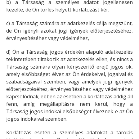
b) a Társaság a személyes adatot jogellenesen
kezelte, de Ön törlés helyett korlátozást kér,
c) a Társaság számára az adatkezelés célja megszűnt,
de Ön igényli azokat jogi igények előterjesztéséhez,
érvényesítéséhez vagy védelméhez,
d) Ön a Társaság jogos érdekén alapuló adatkezelés
tekintetében tiltakozik az adatkezelés ellen, és nincs a
Társaság számára olyan kényszerítő erejű jogos ok,
amely elsőbbséget élvez az Ön érdekeivel, jogaival és
szabadságaival szemben, vagy amelyek jogi igények
előterjesztéséhez, érvényesítéséhez vagy védelméhez
kapcsolódnak; ebben az esetben a korlátozás addig áll
fenn, amíg megállapításra nem kerül, hogy a
Társaság jogos indokai elsőbbséget élveznek-e az Ön
jogos indokaival szemben.
Korlátozás esetén a személyes adatokat a tárolás