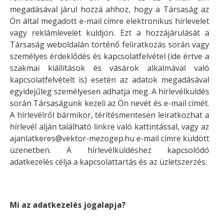
megadásával járul hozzá ahhoz, hogy a Társaság az
Ön által megadott e-mail címre elektronikus hírlevelet
vagy reklámlevelet küldjön. Ezt a hozzájárulását a
Társaság weboldalán történő feliratkozás során vagy
személyes érdeklődés és kapcsolatfelvétel (ide értve a
szakmai kiállítások és vásárok alkalmával való
kapcsolatfelvételt is) esetén az adatok megadásával
egyidejűleg személyesen adhatja meg. A hírlevélküldés
során Társaságunk kezeli az Ön nevét és e-mail címét.
A hírlevélről bármikor, térítésmentesen leiratkozhat a
hírlevél alján található linkre való kattintással, vagy az
ajanlatkeres@vektor-mezogep.hu e-mail címre küldött
üzenetben. A hírlevélküldéshez kapcsolódó
adatkezelés célja a kapcsolattartás és az üzletszerzés.
Mi az adatkezelés jogalapja?