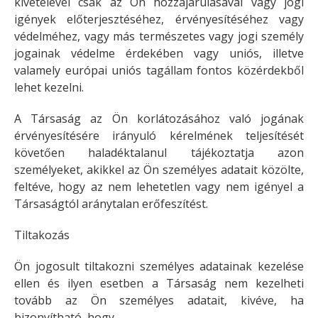
kivételével csak az Ön hozzájárulásával vagy jogi
igények előterjesztéséhez, érvényesítéséhez vagy
védelméhez, vagy más természetes vagy jogi személy
jogainak védelme érdekében vagy uniós, illetve
valamely európai uniós tagállam fontos közérdekből
lehet kezelni.
A Társaság az Ön korlátozásához való jogának
érvényesítésére irányuló kérelmének teljesítését
követően haladéktalanul tájékoztatja azon
személyeket, akikkel az Ön személyes adatait közölte,
feltéve, hogy az nem lehetetlen vagy nem igényel a
Társaságtól aránytalan erőfeszítést.
Tiltakozás
Ön jogosult tiltakozni személyes adatainak kezelése
ellen és ilyen esetben a Társaság nem kezelheti
tovább az Ön személyes adatait, kivéve, ha
bizonyítható, hogy