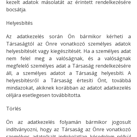
kezelt adatok másolatát az érintett rendelkezésére
bocsátja.
Helyesbítés
Az adatkezelés során Ön bármikor kérheti a
Társaságtól az Önre vonatkozó személyes adatok
helyesbítését vagy kiegészítését. Ha a személyes adat
nem felel meg a valóságnak, és a valóságnak
megfelelő személyes adat a Társaság rendelkezésére
áll, a személyes adatot a Társaság helyesbíti. A
helyesbítésről a Társaság értesíti Önt, továbbá
mindazokat, akiknek korábban az adatot adatkezelés
céljára esetlegesen továbbította.
Törlés
Ön az adatkezelés folyamán bármikor jogosult
indítványozni, hogy az Társaság az Önre vonatkozó
személyes adato(ka)t indokolatlan késedelem nélkül