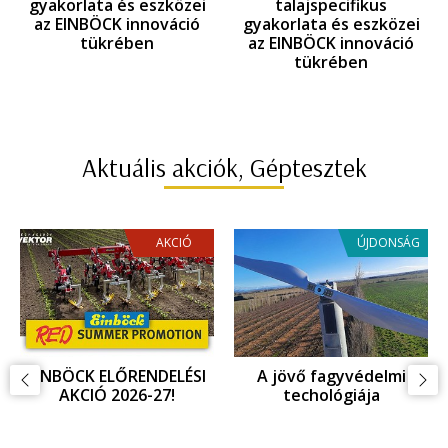
gyakorlata és eszközei
talajspecifikus
az EINBÖCK innováció
gyakorlata és eszközei
tükrében
az EINBÖCK innováció
tükrében
Aktuális akciók, Géptesztek
AKCIÓ
ÚJDONSÁG
EINBÖCK INNOVÁCIOÓ,
Fagykár megelőzés,
ujdonságok az
fagyvédelem
Agritechnica 2025
kiállításon