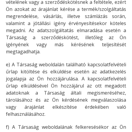
vételének vagy a szerződéskötésnek a feltétele, ezért
Ön azokat az árajánlat kérése a termék/szolgáltatás
megrendelése, vásárlás, illetve számlázás során,
valamint a jótállási igény érvényesítésekor köteles
megadni. Az adatszolgáltatás elmaradása esetén a
Társaság a szerződéskötést, illetőleg az Ön
igényének vagy más kérésének teljesítését
megtagadhatja.
e) A Társaság weboldalán található kapcsolatfelvételi
űrlap kitöltése és elküldése esetén az adatkezelés
jogalapja az Ön hozzájárulása. A kapcsolatfelvételi
űrlap elküldésével Ön hozzájárul az ott megadott
adatoknak a Társaság általi megismeréséhez,
tárolásához és az Ön kérdésének megválaszolása
vagy árajánlat elkészítése érdekében való
felhasználásához.
f) A Társaság weboldalának felkeresésékor az Ön