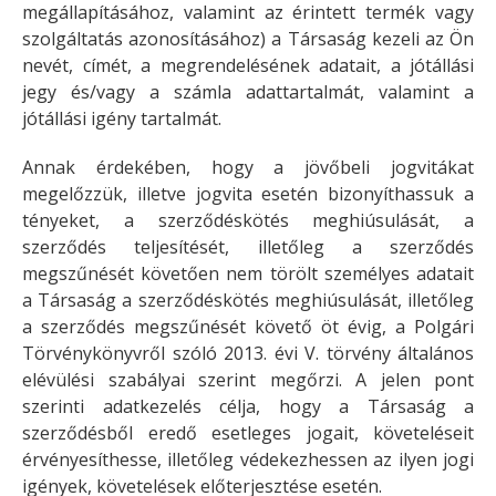
megállapításához, valamint az érintett termék vagy
szolgáltatás azonosításához) a Társaság kezeli az Ön
nevét, címét, a megrendelésének adatait, a jótállási
jegy és/vagy a számla adattartalmát, valamint a
jótállási igény tartalmát.
Annak érdekében, hogy a jövőbeli jogvitákat
megelőzzük, illetve jogvita esetén bizonyíthassuk a
tényeket, a szerződéskötés meghiúsulását, a
szerződés teljesítését, illetőleg a szerződés
megszűnését követően nem törölt személyes adatait
a Társaság a szerződéskötés meghiúsulását, illetőleg
a szerződés megszűnését követő öt évig, a Polgári
Törvénykönyvről szóló 2013. évi V. törvény általános
elévülési szabályai szerint megőrzi. A jelen pont
szerinti adatkezelés célja, hogy a Társaság a
szerződésből eredő esetleges jogait, követeléseit
érvényesíthesse, illetőleg védekezhessen az ilyen jogi
igények, követelések előterjesztése esetén.