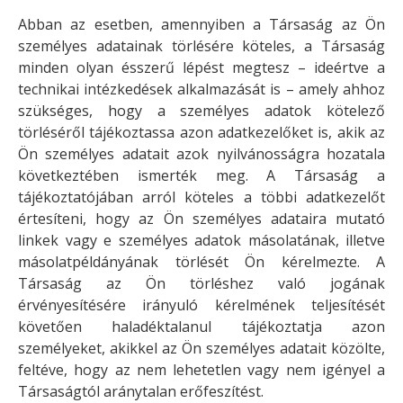
Abban az esetben, amennyiben a Társaság az Ön
személyes adatainak törlésére köteles, a Társaság
minden olyan ésszerű lépést megtesz – ideértve a
technikai intézkedések alkalmazását is – amely ahhoz
szükséges, hogy a személyes adatok kötelező
törléséről tájékoztassa azon adatkezelőket is, akik az
Ön személyes adatait azok nyilvánosságra hozatala
következtében ismerték meg. A Társaság a
tájékoztatójában arról köteles a többi adatkezelőt
értesíteni, hogy az Ön személyes adataira mutató
linkek vagy e személyes adatok másolatának, illetve
másolatpéldányának törlését Ön kérelmezte. A
Társaság az Ön törléshez való jogának
érvényesítésére irányuló kérelmének teljesítését
követően haladéktalanul tájékoztatja azon
személyeket, akikkel az Ön személyes adatait közölte,
feltéve, hogy az nem lehetetlen vagy nem igényel a
Társaságtól aránytalan erőfeszítést.