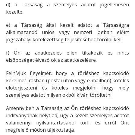
d) a Társaság a személyes adatot jogellenesen
kezelte,
e) a Társaság által kezelt adatot a Társaságra
alkalmazandó uniós vagy nemzeti jogban előírt
jogszabályi kötelezettség teljesítéséhez törölni kell,
f) Ön az adatkezelés ellen tiltakozik és nincs
elsőbbséget élvező ok az adatkezelésre.
Felhívjuk figyelmét, hogy a törléshez kapcsolódó
kérelmét írásban (postai úton vagy e-mailben) köteles
előterjeszteni és köteles megjelölni, hogy mely
személyes adatot milyen okból kíván töröltetni.
Amennyiben a Társaság az Ön törléshez kapcsolódó
indítványának helyt ad, úgy a kezelt személyes adatot
valamennyi nyilvántartásából törli, és erről Önt
megfelelő módon tájékoztatja.