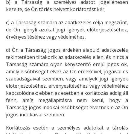
b) a Társaság a személyes adatot jogellenesen
kezelte, de Ön törlés helyett korlátozást kér,
c) a Társaság számára az adatkezelés célja megszűnt,
de Ön igényli azokat jogi igények előterjesztéséhez,
érvényesítéséhez vagy védelméhez,
d) Ön a Társaság jogos érdekén alapuló adatkezelés
tekintetében tiltakozik az adatkezelés ellen, és nincs a
Társaság számára olyan kényszerítő erejű jogos ok,
amely elsőbbséget élvez az Ön érdekeivel, jogaival és
szabadságaival szemben, vagy amelyek jogi igények
előterjesztéséhez, érvényesítéséhez vagy védelméhez
kapcsolódnak; ebben az esetben a korlátozás addig áll
fenn, amíg megállapításra nem kerül, hogy a
Társaság jogos indokai elsőbbséget élveznek-e az Ön
jogos indokaival szemben.
Korlátozás esetén a személyes adatokat a tárolás