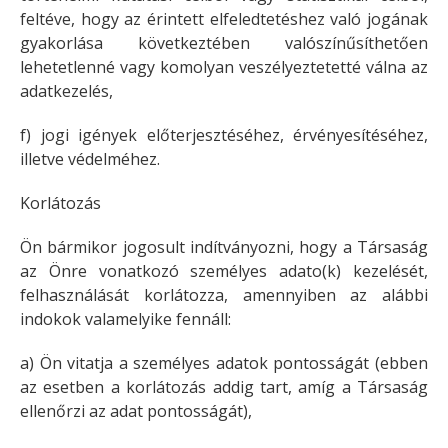
feltéve, hogy az érintett elfeledtetéshez való jogának
gyakorlása következtében valószínűsíthetően
lehetetlenné vagy komolyan veszélyeztetetté válna az
adatkezelés,
f) jogi igények előterjesztéséhez, érvényesítéséhez,
illetve védelméhez.
Korlátozás
Ön bármikor jogosult indítványozni, hogy a Társaság
az Önre vonatkozó személyes adato(k) kezelését,
felhasználását korlátozza, amennyiben az alábbi
indokok valamelyike fennáll:
a) Ön vitatja a személyes adatok pontosságát (ebben
az esetben a korlátozás addig tart, amíg a Társaság
ellenőrzi az adat pontosságát),