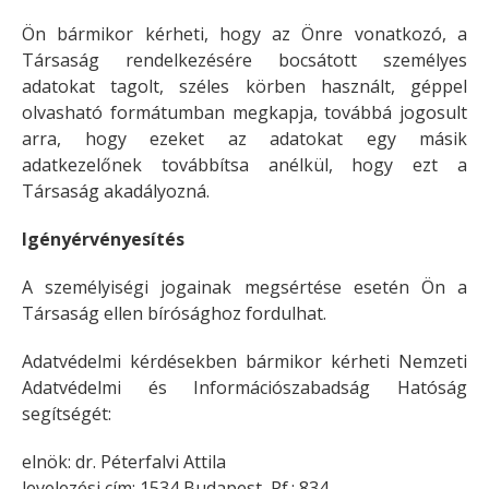
Ön bármikor kérheti, hogy az Önre vonatkozó, a
Társaság rendelkezésére bocsátott személyes
adatokat tagolt, széles körben használt, géppel
olvasható formátumban megkapja, továbbá jogosult
arra, hogy ezeket az adatokat egy másik
adatkezelőnek továbbítsa anélkül, hogy ezt a
Társaság akadályozná.
Igényérvényesítés
A személyiségi jogainak megsértése esetén Ön a
Társaság ellen bírósághoz fordulhat.
Adatvédelmi kérdésekben bármikor kérheti Nemzeti
Adatvédelmi és Információszabadság Hatóság
segítségét:
elnök: dr. Péterfalvi Attila
levelezési cím: 1534 Budapest, Pf.: 834