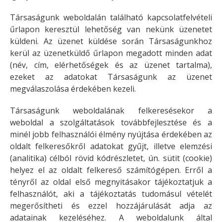
Társaságunk weboldalán található kapcsolatfelvételi
űrlapon keresztül lehetőség van nekünk üzenetet
küldeni. Az üzenet küldése során Társaságunkhoz
kerül az üzenetküldő űrlapon megadott minden adat
(név, cím, elérhetőségek és az üzenet tartalma),
ezeket az adatokat Társaságunk az üzenet
megválaszolása érdekében kezeli.
Társaságunk weboldalának felkeresésekor a
weboldal a szolgáltatások továbbfejlesztése és a
minél jobb felhasználói élmény nyújtása érdekében az
oldalt felkeresőkről adatokat gyűjt, illetve elemzési
(analitika) célból rövid kódrészletet, ún. sütit (cookie)
helyez el az oldalt felkereső számítógépen. Erről a
tényről az oldal első megnyitásakor tájékoztatjuk a
felhasználót, aki a tájékoztatás tudomásul vételét
megerősítheti és ezzel hozzájárulását adja az
adatainak kezeléséhez. A weboldalunk által