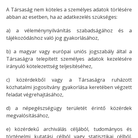
A Társaság nem köteles a személyes adatok törlésére
abban az esetben, ha az adatkezelés szükséges:
a) a véleménynyilvánítás szabadságához és a
tájékozódáshoz való jog gyakorlásához,
b) a magyar vagy európai uniós jogszabály által a
Társaságra telepített személyes adatok kezelésére
irányuló kötelezettség teljesítéséhez,
c) közérdekből vagy a Társaságra ruházott
közhatalmi jogosítvány gyakorlása keretében végzett
feladat végrehajtásához,
d) a népegészségügy területét érintő közérdek
megvalósításához,
e) közérdekű archiválás céljából, tudományos és
történelmi kutatási célból vagy statisztikai célból,