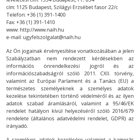
cím: 1125 Budapest, Szilágyi Erzsébet fasor 22/c
Telefon: +36 (1) 391-1400
Fax: +36 (1) 391-1410
www: http://www.naih.hu
e-mail:
ugyfelszolgalat@naih.hu
Az Ön jogainak érvényesítése vonatkozásában a jelen
Szabályzatban nem rendezett kérdésekben az
információs önrendelkezési jogról és az
információszabadságról szóló 2011. CXII. törvény,
valamint az Európai Parlament és a Tanács (EU) a
természetes személyeknek a személyes adatok
kezelése tekintetében történő védelméről és az ilyen
adatok szabad áramlásáról, valamint a 95/46/EK
rendelet hatályon kívül helyezéséről szóló 2016/679
rendelete (általános adatvédelmi rendelet, GDPR) az
irányadó.
A személyes adatok kezelésére valamint a kamerás