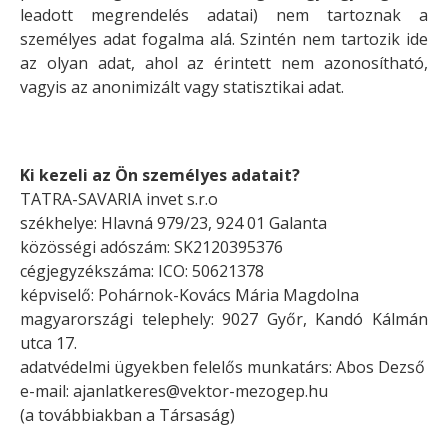
leadott megrendelés adatai) nem tartoznak a
személyes adat fogalma alá. Szintén nem tartozik ide
az olyan adat, ahol az érintett nem azonosítható,
vagyis az anonimizált vagy statisztikai adat.
Ki kezeli az Ön személyes adatait?
TATRA-SAVARIA invet s.r.o
székhelye:
Hlavná 979/23, 924 01 Galanta
közösségi adószám: SK2120395376
cégjegyzékszáma: ICO: 50621378
képviselő: Pohárnok-Kovács Mária Magdolna
magyarországi telephely:
9027 Győr, Kandó Kálmán
utca 17.
adatvédelmi ügyekben felelős munkatárs: Abos Dezső
e-mail:
ajanlatkeres@vektor-mezogep.hu
(a továbbiakban a Társaság)