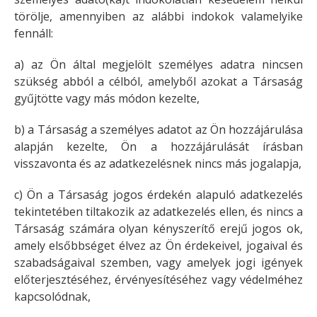
törölje, amennyiben az alábbi indokok valamelyike
fennáll:
a) az Ön által megjelölt személyes adatra nincsen
szükség abból a célból, amelyből azokat a Társaság
gyűjtötte vagy más módon kezelte,
b) a Társaság a személyes adatot az Ön hozzájárulása
alapján kezelte, Ön a hozzájárulását írásban
visszavonta és az adatkezelésnek nincs más jogalapja,
c) Ön a Társaság jogos érdekén alapuló adatkezelés
tekintetében tiltakozik az adatkezelés ellen, és nincs a
Társaság számára olyan kényszerítő erejű jogos ok,
amely elsőbbséget élvez az Ön érdekeivel, jogaival és
szabadságaival szemben, vagy amelyek jogi igények
előterjesztéséhez, érvényesítéséhez vagy védelméhez
kapcsolódnak,