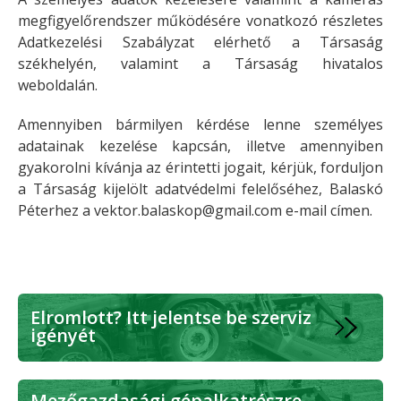
megfigyelőrendszer működésére vonatkozó részletes
Adatkezelési Szabályzat elérhető a Társaság
székhelyén, valamint a Társaság hivatalos
weboldalán.
Amennyiben bármilyen kérdése lenne személyes
adatainak kezelése kapcsán, illetve amennyiben
gyakorolni kívánja az érintetti jogait, kérjük, forduljon
a Társaság kijelölt adatvédelmi felelőséhez, Balaskó
Péterhez a
vektor.balaskop@gmail.com e-mail címen.
Elromlott? Itt jelentse be szerviz
igényét
Mezőgazdasági gépalkatrészre