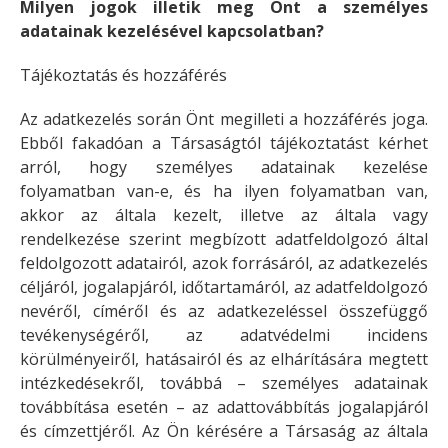
Milyen jogok illetik meg Önt a személyes
adatainak kezelésével kapcsolatban?
Tájékoztatás és hozzáférés
Az adatkezelés során Önt megilleti a hozzáférés joga.
Ebből fakadóan a Társaságtól tájékoztatást kérhet
arról, hogy személyes adatainak kezelése
folyamatban van-e, és ha ilyen folyamatban van,
akkor az általa kezelt, illetve az általa vagy
rendelkezése szerint megbízott adatfeldolgozó által
feldolgozott adatairól, azok forrásáról, az adatkezelés
céljáról, jogalapjáról, időtartamáról, az adatfeldolgozó
nevéről, címéről és az adatkezeléssel összefüggő
tevékenységéről, az adatvédelmi incidens
körülményeiről, hatásairól és az elhárítására megtett
intézkedésekről, továbbá – személyes adatainak
továbbítása esetén – az adattovábbítás jogalapjáról
és címzettjéről. Az Ön kérésére a Társaság az általa