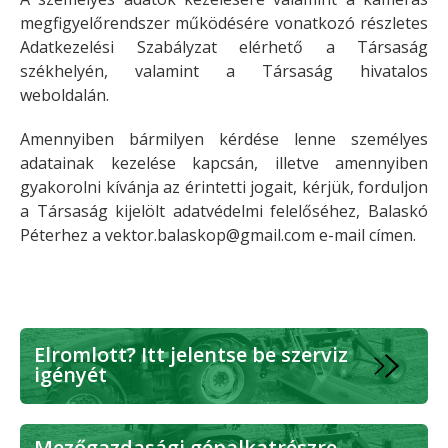
megfigyelőrendszer működésére vonatkozó részletes
Adatkezelési Szabályzat elérhető a Társaság
székhelyén, valamint a Társaság hivatalos
weboldalán.
Amennyiben bármilyen kérdése lenne személyes
adatainak kezelése kapcsán, illetve amennyiben
gyakorolni kívánja az érintetti jogait, kérjük, forduljon
a Társaság kijelölt adatvédelmi felelőséhez, Balaskó
Péterhez a
vektor.balaskop@gmail.com e-mail címen.
Elromlott? Itt jelentse be szerviz
igényét
Mezőgazdasági gépalkatrészre