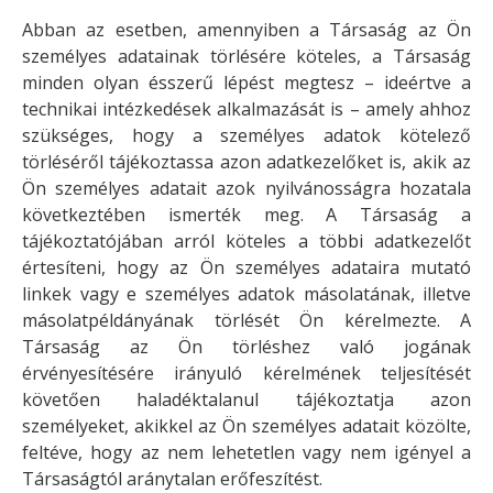
Abban az esetben, amennyiben a Társaság az Ön
személyes adatainak törlésére köteles, a Társaság
minden olyan ésszerű lépést megtesz – ideértve a
technikai intézkedések alkalmazását is – amely ahhoz
szükséges, hogy a személyes adatok kötelező
törléséről tájékoztassa azon adatkezelőket is, akik az
Ön személyes adatait azok nyilvánosságra hozatala
következtében ismerték meg. A Társaság a
tájékoztatójában arról köteles a többi adatkezelőt
értesíteni, hogy az Ön személyes adataira mutató
linkek vagy e személyes adatok másolatának, illetve
másolatpéldányának törlését Ön kérelmezte. A
Társaság az Ön törléshez való jogának
érvényesítésére irányuló kérelmének teljesítését
követően haladéktalanul tájékoztatja azon
személyeket, akikkel az Ön személyes adatait közölte,
feltéve, hogy az nem lehetetlen vagy nem igényel a
Társaságtól aránytalan erőfeszítést.