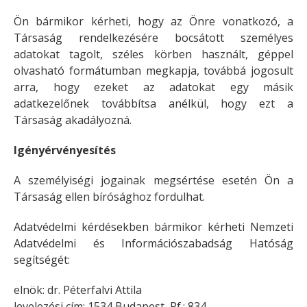
Ön bármikor kérheti, hogy az Önre vonatkozó, a
Társaság rendelkezésére bocsátott személyes
adatokat tagolt, széles körben használt, géppel
olvasható formátumban megkapja, továbbá jogosult
arra, hogy ezeket az adatokat egy másik
adatkezelőnek továbbítsa anélkül, hogy ezt a
Társaság akadályozná.
Igényérvényesítés
A személyiségi jogainak megsértése esetén Ön a
Társaság ellen bírósághoz fordulhat.
Adatvédelmi kérdésekben bármikor kérheti Nemzeti
Adatvédelmi és Információszabadság Hatóság
segítségét:
elnök: dr. Péterfalvi Attila
levelezési cím: 1534 Budapest, Pf.: 834