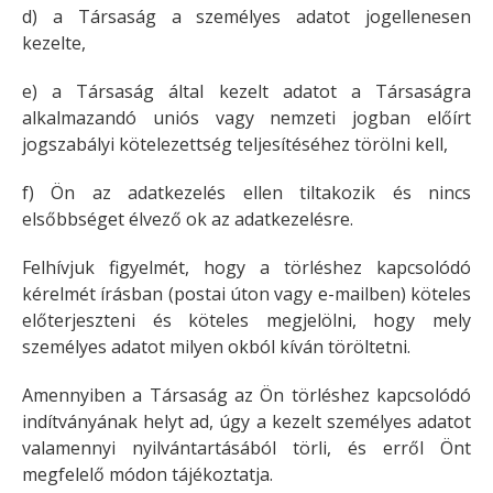
d) a Társaság a személyes adatot jogellenesen
kezelte,
e) a Társaság által kezelt adatot a Társaságra
alkalmazandó uniós vagy nemzeti jogban előírt
jogszabályi kötelezettség teljesítéséhez törölni kell,
f) Ön az adatkezelés ellen tiltakozik és nincs
elsőbbséget élvező ok az adatkezelésre.
Felhívjuk figyelmét, hogy a törléshez kapcsolódó
kérelmét írásban (postai úton vagy e-mailben) köteles
előterjeszteni és köteles megjelölni, hogy mely
személyes adatot milyen okból kíván töröltetni.
Amennyiben a Társaság az Ön törléshez kapcsolódó
indítványának helyt ad, úgy a kezelt személyes adatot
valamennyi nyilvántartásából törli, és erről Önt
megfelelő módon tájékoztatja.