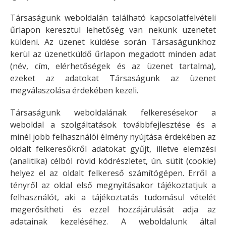
Társaságunk weboldalán található kapcsolatfelvételi
űrlapon keresztül lehetőség van nekünk üzenetet
küldeni. Az üzenet küldése során Társaságunkhoz
kerül az üzenetküldő űrlapon megadott minden adat
(név, cím, elérhetőségek és az üzenet tartalma),
ezeket az adatokat Társaságunk az üzenet
megválaszolása érdekében kezeli.
Társaságunk weboldalának felkeresésekor a
weboldal a szolgáltatások továbbfejlesztése és a
minél jobb felhasználói élmény nyújtása érdekében az
oldalt felkeresőkről adatokat gyűjt, illetve elemzési
(analitika) célból rövid kódrészletet, ún. sütit (cookie)
helyez el az oldalt felkereső számítógépen. Erről a
tényről az oldal első megnyitásakor tájékoztatjuk a
felhasználót, aki a tájékoztatás tudomásul vételét
megerősítheti és ezzel hozzájárulását adja az
adatainak kezeléséhez. A weboldalunk által