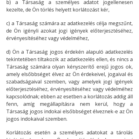
b) a Társaság a személyes adatot jogellenesen
kezelte, de Ön törlés helyett korlátozást kér,
c) a Társaság számára az adatkezelés célja megszűnt,
de Ön igényli azokat jogi igények előterjesztéséhez,
érvényesítéséhez vagy védelméhez,
d) Ön a Társaság jogos érdekén alapuló adatkezelés
tekintetében tiltakozik az adatkezelés ellen, és nincs a
Társaság számára olyan kényszerítő erejű jogos ok,
amely elsőbbséget élvez az Ön érdekeivel, jogaival és
szabadságaival szemben, vagy amelyek jogi igények
előterjesztéséhez, érvényesítéséhez vagy védelméhez
kapcsolódnak; ebben az esetben a korlátozás addig áll
fenn, amíg megállapításra nem kerül, hogy a
Társaság jogos indokai elsőbbséget élveznek-e az Ön
jogos indokaival szemben.
Korlátozás esetén a személyes adatokat a tárolás