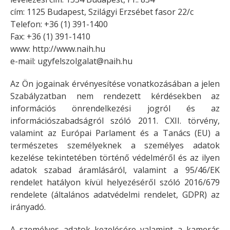
cím: 1125 Budapest, Szilágyi Erzsébet fasor 22/c
Telefon: +36 (1) 391-1400
Fax: +36 (1) 391-1410
www: http://www.naih.hu
e-mail:
ugyfelszolgalat@naih.hu
Az Ön jogainak érvényesítése vonatkozásában a jelen
Szabályzatban nem rendezett kérdésekben az
információs önrendelkezési jogról és az
információszabadságról szóló 2011. CXII. törvény,
valamint az Európai Parlament és a Tanács (EU) a
természetes személyeknek a személyes adatok
kezelése tekintetében történő védelméről és az ilyen
adatok szabad áramlásáról, valamint a 95/46/EK
rendelet hatályon kívül helyezéséről szóló 2016/679
rendelete (általános adatvédelmi rendelet, GDPR) az
irányadó.
A személyes adatok kezelésére valamint a kamerás