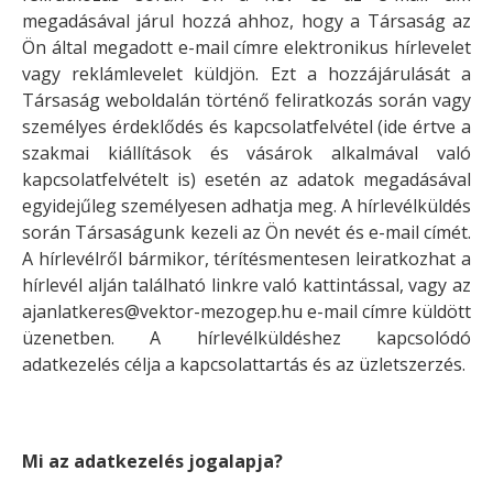
megadásával járul hozzá ahhoz, hogy a Társaság az
Ön által megadott e-mail címre elektronikus hírlevelet
vagy reklámlevelet küldjön. Ezt a hozzájárulását a
Társaság weboldalán történő feliratkozás során vagy
személyes érdeklődés és kapcsolatfelvétel (ide értve a
szakmai kiállítások és vásárok alkalmával való
kapcsolatfelvételt is) esetén az adatok megadásával
egyidejűleg személyesen adhatja meg. A hírlevélküldés
során Társaságunk kezeli az Ön nevét és e-mail címét.
A hírlevélről bármikor, térítésmentesen leiratkozhat a
hírlevél alján található linkre való kattintással, vagy az
ajanlatkeres@vektor-mezogep.hu e-mail címre küldött
üzenetben. A hírlevélküldéshez kapcsolódó
adatkezelés célja a kapcsolattartás és az üzletszerzés.
Mi az adatkezelés jogalapja?