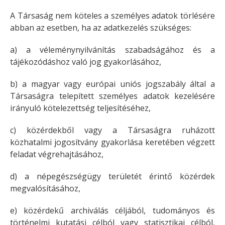
A Társaság nem köteles a személyes adatok törlésére
abban az esetben, ha az adatkezelés szükséges:
a) a véleménynyilvánítás szabadságához és a
tájékozódáshoz való jog gyakorlásához,
b) a magyar vagy európai uniós jogszabály által a
Társaságra telepített személyes adatok kezelésére
irányuló kötelezettség teljesítéséhez,
c) közérdekből vagy a Társaságra ruházott
közhatalmi jogosítvány gyakorlása keretében végzett
feladat végrehajtásához,
d) a népegészségügy területét érintő közérdek
megvalósításához,
e) közérdekű archiválás céljából, tudományos és
történelmi kutatási célból vagy statisztikai célból,