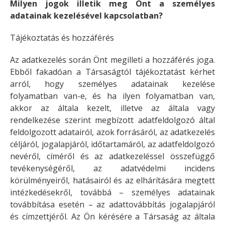
Milyen jogok illetik meg Önt a személyes
adatainak kezelésével kapcsolatban?
Tájékoztatás és hozzáférés
Az adatkezelés során Önt megilleti a hozzáférés joga.
Ebből fakadóan a Társaságtól tájékoztatást kérhet
arról, hogy személyes adatainak kezelése
folyamatban van-e, és ha ilyen folyamatban van,
akkor az általa kezelt, illetve az általa vagy
rendelkezése szerint megbízott adatfeldolgozó által
feldolgozott adatairól, azok forrásáról, az adatkezelés
céljáról, jogalapjáról, időtartamáról, az adatfeldolgozó
nevéről, címéről és az adatkezeléssel összefüggő
tevékenységéről, az adatvédelmi incidens
körülményeiről, hatásairól és az elhárítására megtett
intézkedésekről, továbbá – személyes adatainak
továbbítása esetén – az adattovábbítás jogalapjáról
és címzettjéről. Az Ön kérésére a Társaság az általa