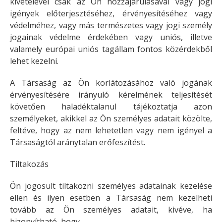
kivételével csak az Ön hozzájárulásával vagy jogi
igények előterjesztéséhez, érvényesítéséhez vagy
védelméhez, vagy más természetes vagy jogi személy
jogainak védelme érdekében vagy uniós, illetve
valamely európai uniós tagállam fontos közérdekből
lehet kezelni.
A Társaság az Ön korlátozásához való jogának
érvényesítésére irányuló kérelmének teljesítését
követően haladéktalanul tájékoztatja azon
személyeket, akikkel az Ön személyes adatait közölte,
feltéve, hogy az nem lehetetlen vagy nem igényel a
Társaságtól aránytalan erőfeszítést.
Tiltakozás
Ön jogosult tiltakozni személyes adatainak kezelése
ellen és ilyen esetben a Társaság nem kezelheti
tovább az Ön személyes adatait, kivéve, ha
bizonyítható, hogy