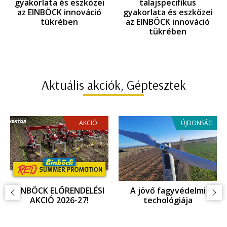
gyakorlata és eszközei
talajspecifikus
az EINBÖCK innováció
gyakorlata és eszközei
tükrében
az EINBÖCK innováció
tükrében
Aktuális akciók, Géptesztek
AKCIÓ
ÚJDONSÁG
EINBÖCK INNOVÁCIOÓ,
Fagykár megelőzés,
ujdonságok az
fagyvédelem
Agritechnica 2025
kiállításon