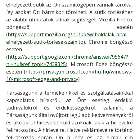
elhelyezett sütik az Ön számítógépén vannak tárolva,
így azokat Ön bármikor törölheti. A sütik törléséhez
az alábbi útmutatók adnak segítséget: Mozilla Firefox
böngésző esetén
(
https://support.mozilla.org/hu/kb/weboldalak-altal-
elhelyezett-sutik-torlese-szamito
), Chrome böngésző
esetén
(
https://support.google.com/chrome/answer/95647?
hl=hu&ref_topic=7438325
), Microsoft Edge böngésző
esetén (
https://privacy.microsoft.com/hu-hu/windows-
10-microsoft-edge-and-privacy
).
Társaságunk a termékeinkkel és szolgáltatásainkkal
kapcsolatos hírekről, az Önt esetleg érdeklő
tudnivalókról és érdekességekről, valamint a
Társaságunk által nyújtott legújabb kedvezményekről
és akciókról hírlevelet küld azoknak, akik a hírlevélre
feliratkoztak. A hírlevélre, illetve reklámlevélre történő
feliratkozás során Ön a név és az e-mail cím