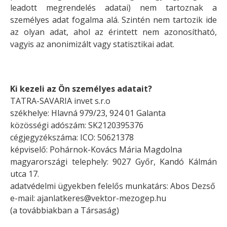
leadott megrendelés adatai) nem tartoznak a
személyes adat fogalma alá. Szintén nem tartozik ide
az olyan adat, ahol az érintett nem azonosítható,
vagyis az anonimizált vagy statisztikai adat.
Ki kezeli az Ön személyes adatait?
TATRA-SAVARIA invet s.r.o
székhelye:
Hlavná 979/23, 924 01 Galanta
közösségi adószám: SK2120395376
cégjegyzékszáma: ICO: 50621378
képviselő: Pohárnok-Kovács Mária Magdolna
magyarországi telephely:
9027 Győr, Kandó Kálmán
utca 17.
adatvédelmi ügyekben felelős munkatárs: Abos Dezső
e-mail:
ajanlatkeres@vektor-mezogep.hu
(a továbbiakban a Társaság)