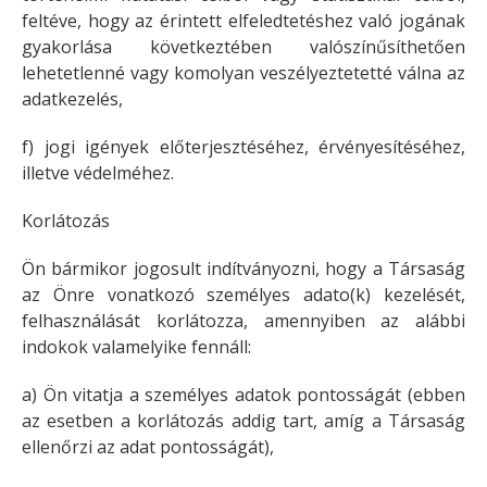
feltéve, hogy az érintett elfeledtetéshez való jogának
gyakorlása következtében valószínűsíthetően
lehetetlenné vagy komolyan veszélyeztetetté válna az
adatkezelés,
f) jogi igények előterjesztéséhez, érvényesítéséhez,
illetve védelméhez.
Korlátozás
Ön bármikor jogosult indítványozni, hogy a Társaság
az Önre vonatkozó személyes adato(k) kezelését,
felhasználását korlátozza, amennyiben az alábbi
indokok valamelyike fennáll:
a) Ön vitatja a személyes adatok pontosságát (ebben
az esetben a korlátozás addig tart, amíg a Társaság
ellenőrzi az adat pontosságát),