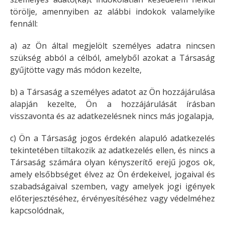
törölje, amennyiben az alábbi indokok valamelyike
fennáll:
a) az Ön által megjelölt személyes adatra nincsen
szükség abból a célból, amelyből azokat a Társaság
gyűjtötte vagy más módon kezelte,
b) a Társaság a személyes adatot az Ön hozzájárulása
alapján kezelte, Ön a hozzájárulását írásban
visszavonta és az adatkezelésnek nincs más jogalapja,
c) Ön a Társaság jogos érdekén alapuló adatkezelés
tekintetében tiltakozik az adatkezelés ellen, és nincs a
Társaság számára olyan kényszerítő erejű jogos ok,
amely elsőbbséget élvez az Ön érdekeivel, jogaival és
szabadságaival szemben, vagy amelyek jogi igények
előterjesztéséhez, érvényesítéséhez vagy védelméhez
kapcsolódnak,