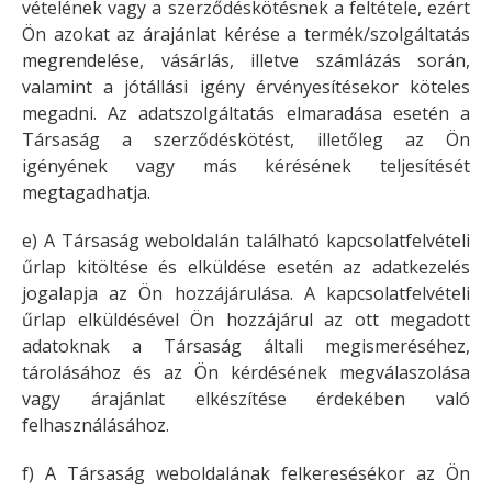
vételének vagy a szerződéskötésnek a feltétele, ezért
Ön azokat az árajánlat kérése a termék/szolgáltatás
megrendelése, vásárlás, illetve számlázás során,
valamint a jótállási igény érvényesítésekor köteles
megadni. Az adatszolgáltatás elmaradása esetén a
Társaság a szerződéskötést, illetőleg az Ön
igényének vagy más kérésének teljesítését
megtagadhatja.
e) A Társaság weboldalán található kapcsolatfelvételi
űrlap kitöltése és elküldése esetén az adatkezelés
jogalapja az Ön hozzájárulása. A kapcsolatfelvételi
űrlap elküldésével Ön hozzájárul az ott megadott
adatoknak a Társaság általi megismeréséhez,
tárolásához és az Ön kérdésének megválaszolása
vagy árajánlat elkészítése érdekében való
felhasználásához.
f) A Társaság weboldalának felkeresésékor az Ön