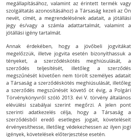
megállapításához, valamint az érintett termék vagy
szolgáltatás azonosításához) a Társaság kezeli az Ön
nevét, címét, a megrendelésének adatait, a jótállási
jegy és/vagy a számla adattartalmát, valamint a
jótállási igény tartalmát.
Annak érdekében, hogy a jövőbeli jogvitákat
megelőzzük, illetve jogvita esetén bizonyíthassuk a
tényeket, a szerződéskötés meghiúsulását, a
szerződés teljesítését, illetőleg a szerződés
megszűnését követően nem törölt személyes adatait
a Társaság a szerződéskötés meghiúsulását, illetőleg
a szerződés megszűnését követő öt évig, a Polgári
Törvénykönyvről szóló 2013. évi V. törvény általános
elévülési szabályai szerint megőrzi. A jelen pont
szerinti adatkezelés célja, hogy a Társaság a
szerződésből eredő esetleges jogait, követeléseit
érvényesíthesse, illetőleg védekezhessen az ilyen jogi
igények, követelések előterjesztése esetén.