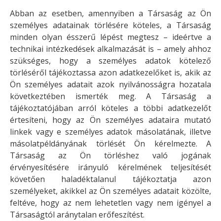
Abban az esetben, amennyiben a Társaság az Ön
személyes adatainak törlésére köteles, a Társaság
minden olyan ésszerű lépést megtesz – ideértve a
technikai intézkedések alkalmazását is – amely ahhoz
szükséges, hogy a személyes adatok kötelező
törléséről tájékoztassa azon adatkezelőket is, akik az
Ön személyes adatait azok nyilvánosságra hozatala
következtében ismerték meg. A Társaság a
tájékoztatójában arról köteles a többi adatkezelőt
értesíteni, hogy az Ön személyes adataira mutató
linkek vagy e személyes adatok másolatának, illetve
másolatpéldányának törlését Ön kérelmezte. A
Társaság az Ön törléshez való jogának
érvényesítésére irányuló kérelmének teljesítését
követően haladéktalanul tájékoztatja azon
személyeket, akikkel az Ön személyes adatait közölte,
feltéve, hogy az nem lehetetlen vagy nem igényel a
Társaságtól aránytalan erőfeszítést.