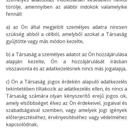
törölje, amennyiben az alábbi indokok valamelyike
fennáll:
a) az Ön által megjelölt személyes adatra nincsen
szükség abból a célból, amelyből azokat a Társaság
gyűjtötte vagy más módon kezelte,
b) a Társaság a személyes adatot az Ön hozzájárulása
alapján kezelte, Ön a hozzájárulását írásban
visszavonta és az adatkezelésnek nincs más jogalapja,
c) Ön a Társaság jogos érdekén alapuló adatkezelés
tekintetében tiltakozik az adatkezelés ellen, és nincs a
Társaság számára olyan kényszerítő erejű jogos ok,
amely elsőbbséget élvez az Ön érdekeivel, jogaival és
szabadságaival szemben, vagy amelyek jogi igények
előterjesztéséhez, érvényesítéséhez vagy védelméhez
kapcsolódnak,