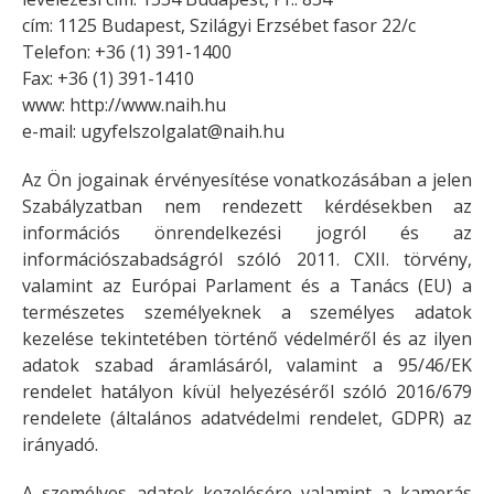
cím: 1125 Budapest, Szilágyi Erzsébet fasor 22/c
Telefon: +36 (1) 391-1400
Fax: +36 (1) 391-1410
www: http://www.naih.hu
e-mail:
ugyfelszolgalat@naih.hu
Az Ön jogainak érvényesítése vonatkozásában a jelen
Szabályzatban nem rendezett kérdésekben az
információs önrendelkezési jogról és az
információszabadságról szóló 2011. CXII. törvény,
valamint az Európai Parlament és a Tanács (EU) a
természetes személyeknek a személyes adatok
kezelése tekintetében történő védelméről és az ilyen
adatok szabad áramlásáról, valamint a 95/46/EK
rendelet hatályon kívül helyezéséről szóló 2016/679
rendelete (általános adatvédelmi rendelet, GDPR) az
irányadó.
A személyes adatok kezelésére valamint a kamerás