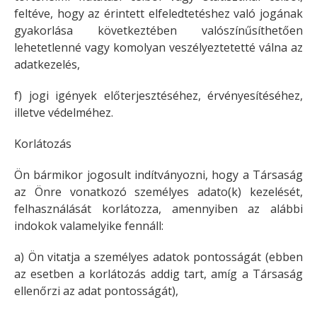
feltéve, hogy az érintett elfeledtetéshez való jogának
gyakorlása következtében valószínűsíthetően
lehetetlenné vagy komolyan veszélyeztetetté válna az
adatkezelés,
f) jogi igények előterjesztéséhez, érvényesítéséhez,
illetve védelméhez.
Korlátozás
Ön bármikor jogosult indítványozni, hogy a Társaság
az Önre vonatkozó személyes adato(k) kezelését,
felhasználását korlátozza, amennyiben az alábbi
indokok valamelyike fennáll:
a) Ön vitatja a személyes adatok pontosságát (ebben
az esetben a korlátozás addig tart, amíg a Társaság
ellenőrzi az adat pontosságát),