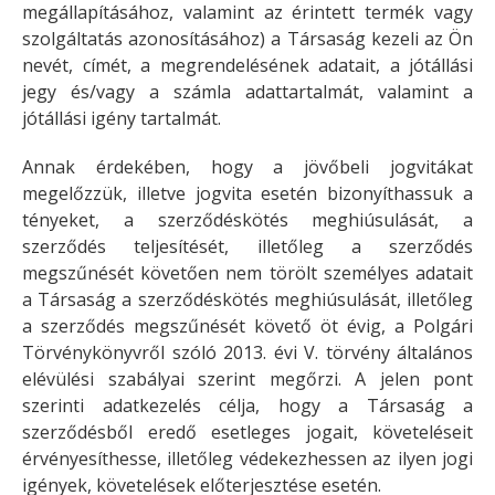
megállapításához, valamint az érintett termék vagy
szolgáltatás azonosításához) a Társaság kezeli az Ön
nevét, címét, a megrendelésének adatait, a jótállási
jegy és/vagy a számla adattartalmát, valamint a
jótállási igény tartalmát.
Annak érdekében, hogy a jövőbeli jogvitákat
megelőzzük, illetve jogvita esetén bizonyíthassuk a
tényeket, a szerződéskötés meghiúsulását, a
szerződés teljesítését, illetőleg a szerződés
megszűnését követően nem törölt személyes adatait
a Társaság a szerződéskötés meghiúsulását, illetőleg
a szerződés megszűnését követő öt évig, a Polgári
Törvénykönyvről szóló 2013. évi V. törvény általános
elévülési szabályai szerint megőrzi. A jelen pont
szerinti adatkezelés célja, hogy a Társaság a
szerződésből eredő esetleges jogait, követeléseit
érvényesíthesse, illetőleg védekezhessen az ilyen jogi
igények, követelések előterjesztése esetén.