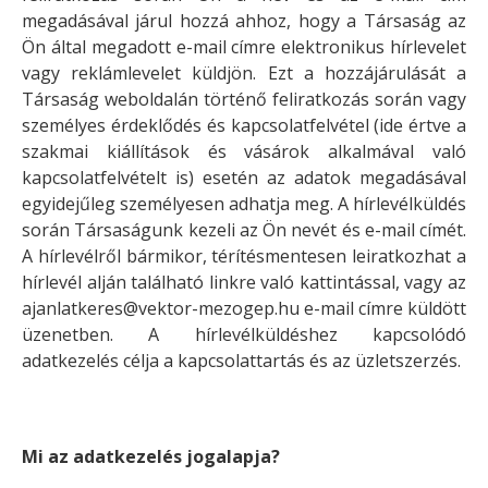
megadásával járul hozzá ahhoz, hogy a Társaság az
Ön által megadott e-mail címre elektronikus hírlevelet
vagy reklámlevelet küldjön. Ezt a hozzájárulását a
Társaság weboldalán történő feliratkozás során vagy
személyes érdeklődés és kapcsolatfelvétel (ide értve a
szakmai kiállítások és vásárok alkalmával való
kapcsolatfelvételt is) esetén az adatok megadásával
egyidejűleg személyesen adhatja meg. A hírlevélküldés
során Társaságunk kezeli az Ön nevét és e-mail címét.
A hírlevélről bármikor, térítésmentesen leiratkozhat a
hírlevél alján található linkre való kattintással, vagy az
ajanlatkeres@vektor-mezogep.hu e-mail címre küldött
üzenetben. A hírlevélküldéshez kapcsolódó
adatkezelés célja a kapcsolattartás és az üzletszerzés.
Mi az adatkezelés jogalapja?