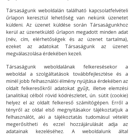
Társaságunk weboldalán található kapcsolatfelvételi
űrlapon keresztül lehetőség van nekünk üzenetet
küldeni. Az üzenet küldése során Társaságunkhoz
kerül az üzenetküldő űrlapon megadott minden adat
(név, cím, elérhetőségek és az üzenet tartalma),
ezeket az adatokat Társaságunk az üzenet
megválaszolása érdekében kezeli.
Társaságunk weboldalának felkeresésekor a
weboldal a szolgáltatások továbbfejlesztése és a
minél jobb felhasználói élmény nyújtása érdekében az
oldalt felkeresőkről adatokat gyűjt, illetve elemzési
(analitika) célból rövid kódrészletet, ún. sütit (cookie)
helyez el az oldalt felkereső számítógépen. Erről a
tényről az oldal első megnyitásakor tájékoztatjuk a
felhasználót, aki a tájékoztatás tudomásul vételét
megerősítheti és ezzel hozzájárulását adja az
adatainak kezeléséhez. A weboldalunk által