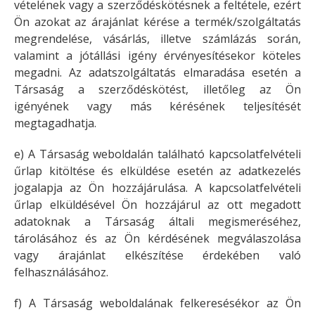
vételének vagy a szerződéskötésnek a feltétele, ezért
Ön azokat az árajánlat kérése a termék/szolgáltatás
megrendelése, vásárlás, illetve számlázás során,
valamint a jótállási igény érvényesítésekor köteles
megadni. Az adatszolgáltatás elmaradása esetén a
Társaság a szerződéskötést, illetőleg az Ön
igényének vagy más kérésének teljesítését
megtagadhatja.
e) A Társaság weboldalán található kapcsolatfelvételi
űrlap kitöltése és elküldése esetén az adatkezelés
jogalapja az Ön hozzájárulása. A kapcsolatfelvételi
űrlap elküldésével Ön hozzájárul az ott megadott
adatoknak a Társaság általi megismeréséhez,
tárolásához és az Ön kérdésének megválaszolása
vagy árajánlat elkészítése érdekében való
felhasználásához.
f) A Társaság weboldalának felkeresésékor az Ön