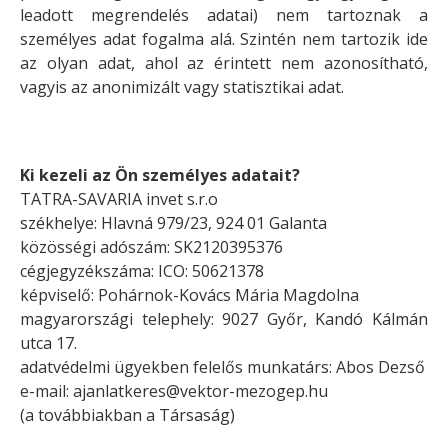
leadott megrendelés adatai) nem tartoznak a
személyes adat fogalma alá. Szintén nem tartozik ide
az olyan adat, ahol az érintett nem azonosítható,
vagyis az anonimizált vagy statisztikai adat.
Ki kezeli az Ön személyes adatait?
TATRA-SAVARIA invet s.r.o
székhelye:
Hlavná 979/23, 924 01 Galanta
közösségi adószám: SK2120395376
cégjegyzékszáma: ICO: 50621378
képviselő: Pohárnok-Kovács Mária Magdolna
magyarországi telephely:
9027 Győr, Kandó Kálmán
utca 17.
adatvédelmi ügyekben felelős munkatárs: Abos Dezső
e-mail:
ajanlatkeres@vektor-mezogep.hu
(a továbbiakban a Társaság)