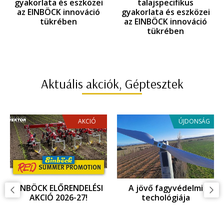
gyakorlata és eszközei
talajspecifikus
az EINBÖCK innováció
gyakorlata és eszközei
tükrében
az EINBÖCK innováció
tükrében
Aktuális akciók, Géptesztek
AKCIÓ
ÚJDONSÁG
EINBÖCK INNOVÁCIOÓ,
Fagykár megelőzés,
ujdonságok az
fagyvédelem
Agritechnica 2025
kiállításon