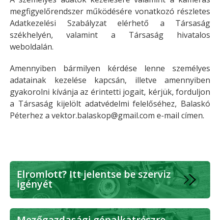
megfigyelőrendszer működésére vonatkozó részletes
Adatkezelési Szabályzat elérhető a Társaság
székhelyén, valamint a Társaság hivatalos
weboldalán.
Amennyiben bármilyen kérdése lenne személyes
adatainak kezelése kapcsán, illetve amennyiben
gyakorolni kívánja az érintetti jogait, kérjük, forduljon
a Társaság kijelölt adatvédelmi felelőséhez, Balaskó
Péterhez a
vektor.balaskop@gmail.com e-mail címen.
Elromlott? Itt jelentse be szerviz
igényét
Mezőgazdasági gépalkatrészre