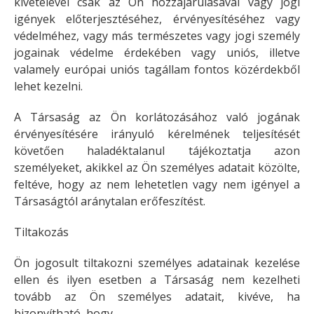
kivételével csak az Ön hozzájárulásával vagy jogi
igények előterjesztéséhez, érvényesítéséhez vagy
védelméhez, vagy más természetes vagy jogi személy
jogainak védelme érdekében vagy uniós, illetve
valamely európai uniós tagállam fontos közérdekből
lehet kezelni.
A Társaság az Ön korlátozásához való jogának
érvényesítésére irányuló kérelmének teljesítését
követően haladéktalanul tájékoztatja azon
személyeket, akikkel az Ön személyes adatait közölte,
feltéve, hogy az nem lehetetlen vagy nem igényel a
Társaságtól aránytalan erőfeszítést.
Tiltakozás
Ön jogosult tiltakozni személyes adatainak kezelése
ellen és ilyen esetben a Társaság nem kezelheti
tovább az Ön személyes adatait, kivéve, ha
bizonyítható, hogy