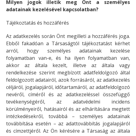
Milyen jogok illetik meg Önt a személyes
adatainak kezelésével kapcsolatban?
Tájékoztatás és hozzáférés
Az adatkezelés során Önt megilleti a hozzáférés joga.
Ebből fakadóan a Társaságtól tájékoztatást kérhet
arról, hogy személyes adatainak kezelése
folyamatban van-e, és ha ilyen folyamatban van,
akkor az általa kezelt, illetve az általa vagy
rendelkezése szerint megbízott adatfeldolgozó által
feldolgozott adatairól, azok forrásáról, az adatkezelés
céljáról, jogalapjáról, időtartamáról, az adatfeldolgozó
nevéről, címéről és az adatkezeléssel összefüggő
tevékenységéről, az adatvédelmi incidens
körülményeiről, hatásairól és az elhárítására megtett
intézkedésekről, továbbá – személyes adatainak
továbbítása esetén – az adattovábbítás jogalapjáról
és címzettjéről. Az Ön kérésére a Társaság az általa