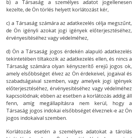
b) a Társaság a személyes adatot jogellenesen
kezelte, de Ön törlés helyett korlátozást kér,
c) a Társaság számára az adatkezelés célja megszűnt,
de Ön igényli azokat jogi igények előterjesztéséhez,
érvényesítéséhez vagy védelméhez,
d) Ön a Társaság jogos érdekén alapuló adatkezelés
tekintetében tiltakozik az adatkezelés ellen, és nincs a
Társaság számára olyan kényszerítő erejű jogos ok,
amely elsőbbséget élvez az Ön érdekeivel, jogaival és
szabadságaival szemben, vagy amelyek jogi igények
előterjesztéséhez, érvényesítéséhez vagy védelméhez
kapcsolódnak; ebben az esetben a korlátozás addig áll
fenn, amíg megállapításra nem kerül, hogy a
Társaság jogos indokai elsőbbséget élveznek-e az Ön
jogos indokaival szemben.
Korlátozás esetén a személyes adatokat a tárolás