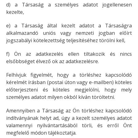
d) a Társaság a személyes adatot jogellenesen
kezelte,
e) a Társaság által kezelt adatot a Társaságra
alkalmazandó uniós vagy nemzeti jogban előírt
jogszabályi kötelezettség teljesítéséhez törölni kell,
f) Ön az adatkezelés ellen tiltakozik és nincs
elsőbbséget élvező ok az adatkezelésre.
Felhívjuk figyelmét, hogy a törléshez kapcsolódó
kérelmét írásban (postai úton vagy e-mailben) köteles
előterjeszteni és köteles megjelölni, hogy mely
személyes adatot milyen okból kíván töröltetni.
Amennyiben a Társaság az Ön törléshez kapcsolódó
indítványának helyt ad, úgy a kezelt személyes adatot
valamennyi nyilvántartásából törli, és erről Önt
megfelelő módon tájékoztatja.