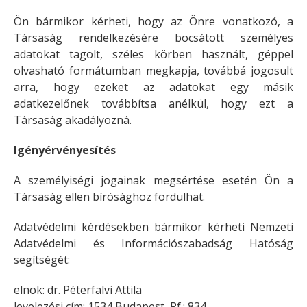
Ön bármikor kérheti, hogy az Önre vonatkozó, a
Társaság rendelkezésére bocsátott személyes
adatokat tagolt, széles körben használt, géppel
olvasható formátumban megkapja, továbbá jogosult
arra, hogy ezeket az adatokat egy másik
adatkezelőnek továbbítsa anélkül, hogy ezt a
Társaság akadályozná.
Igényérvényesítés
A személyiségi jogainak megsértése esetén Ön a
Társaság ellen bírósághoz fordulhat.
Adatvédelmi kérdésekben bármikor kérheti Nemzeti
Adatvédelmi és Információszabadság Hatóság
segítségét:
elnök: dr. Péterfalvi Attila
levelezési cím: 1534 Budapest, Pf.: 834