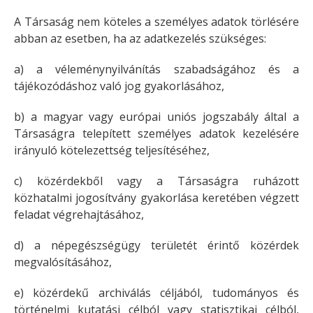
A Társaság nem köteles a személyes adatok törlésére
abban az esetben, ha az adatkezelés szükséges:
a) a véleménynyilvánítás szabadságához és a
tájékozódáshoz való jog gyakorlásához,
b) a magyar vagy európai uniós jogszabály által a
Társaságra telepített személyes adatok kezelésére
irányuló kötelezettség teljesítéséhez,
c) közérdekből vagy a Társaságra ruházott
közhatalmi jogosítvány gyakorlása keretében végzett
feladat végrehajtásához,
d) a népegészségügy területét érintő közérdek
megvalósításához,
e) közérdekű archiválás céljából, tudományos és
történelmi kutatási célból vagy statisztikai célból,