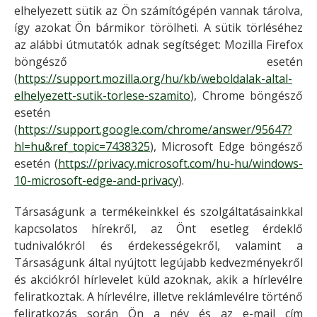
elhelyezett sütik az Ön számítógépén vannak tárolva,
így azokat Ön bármikor törölheti. A sütik törléséhez
az alábbi útmutatók adnak segítséget: Mozilla Firefox
böngésző esetén
(
https://support.mozilla.org/hu/kb/weboldalak-altal-
elhelyezett-sutik-torlese-szamito
), Chrome böngésző
esetén
(
https://support.google.com/chrome/answer/95647?
hl=hu&ref_topic=7438325
), Microsoft Edge böngésző
esetén (
https://privacy.microsoft.com/hu-hu/windows-
10-microsoft-edge-and-privacy
).
Társaságunk a termékeinkkel és szolgáltatásainkkal
kapcsolatos hírekről, az Önt esetleg érdeklő
tudnivalókról és érdekességekről, valamint a
Társaságunk által nyújtott legújabb kedvezményekről
és akciókról hírlevelet küld azoknak, akik a hírlevélre
feliratkoztak. A hírlevélre, illetve reklámlevélre történő
feliratkozás során Ön a név és az e-mail cím