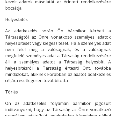
kezelt adatok másolatát az érintett rendelkezésére
bocsátja.
Helyesbítés
Az adatkezelés során Ön bármikor kérheti a
Társaságtól az Önre vonatkozó személyes adatok
helyesbítését vagy kiegészítését. Ha a személyes adat
nem felel meg a valóságnak, és a valóságnak
megfelelő személyes adat a Társaság rendelkezésére
áll, a személyes adatot a Társaság helyesbíti. A
helyesbítésről a Társaság értesíti Önt, továbbá
mindazokat, akiknek korábban az adatot adatkezelés
céljára esetlegesen továbbította.
Törlés
Ön az adatkezelés folyamán bármikor jogosult
indítványozni, hogy az Társaság az Önre vonatkozó
személyes adato(ka)t indokolatlan késedelem nélkül