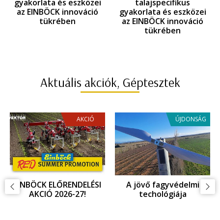
gyakorlata és eszközei
talajspecifikus
az EINBÖCK innováció
gyakorlata és eszközei
tükrében
az EINBÖCK innováció
tükrében
Aktuális akciók, Géptesztek
AKCIÓ
ÚJDONSÁG
EINBÖCK INNOVÁCIOÓ,
Fagykár megelőzés,
ujdonságok az
fagyvédelem
Agritechnica 2025
kiállításon