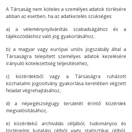
A Társaság nem köteles a személyes adatok törlésére
abban az esetben, ha az adatkezelés szükséges:
a) a véleménynyilvánítás szabadságához és a
tájékozódáshoz való jog gyakorlásához,
b) a magyar vagy európai uniós jogszabály által a
Társaságra telepített személyes adatok kezelésére
irányuló kötelezettség teljesítéséhez,
c) közérdekből vagy a Társaságra ruházott
közhatalmi jogosítvány gyakorlása keretében végzett
feladat végrehajtásához,
d) a népegészségügy területét érintő közérdek
megvalósításához,
e) közérdekű archiválás céljából, tudományos és
történelmi kutatási célból vagy statisztikai célból,