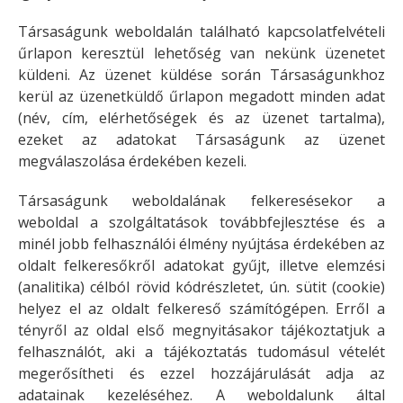
Társaságunk weboldalán található kapcsolatfelvételi
űrlapon keresztül lehetőség van nekünk üzenetet
küldeni. Az üzenet küldése során Társaságunkhoz
kerül az üzenetküldő űrlapon megadott minden adat
(név, cím, elérhetőségek és az üzenet tartalma),
ezeket az adatokat Társaságunk az üzenet
megválaszolása érdekében kezeli.
Társaságunk weboldalának felkeresésekor a
weboldal a szolgáltatások továbbfejlesztése és a
minél jobb felhasználói élmény nyújtása érdekében az
oldalt felkeresőkről adatokat gyűjt, illetve elemzési
(analitika) célból rövid kódrészletet, ún. sütit (cookie)
helyez el az oldalt felkereső számítógépen. Erről a
tényről az oldal első megnyitásakor tájékoztatjuk a
felhasználót, aki a tájékoztatás tudomásul vételét
megerősítheti és ezzel hozzájárulását adja az
adatainak kezeléséhez. A weboldalunk által