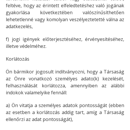
feltéve, hogy az érintett elfeledtetéshez való jogának
gyakorlása következtében valószínűsíthetően
lehetetlenné vagy komolyan veszélyeztetetté válna az
adatkezelés,
f) jogi igények előterjesztéséhez, érvényesítéséhez,
illetve védelméhez.
Korlátozás
Ön bármikor jogosult indítványozni, hogy a Társaság
az Önre vonatkozó személyes adato(k) kezelését,
felhasználását korlátozza, amennyiben az alábbi
indokok valamelyike fennáll:
a) Ön vitatja a személyes adatok pontosságát (ebben
az esetben a korlátozás addig tart, amíg a Társaság
ellenőrzi az adat pontosságát),