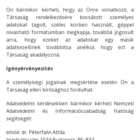
Ön bármikor kérheti, hogy az Önre vonatkozó, a
Társaság rendelkezésére bocsátott személyes
adatokat tagolt, széles körben használt, géppel
olvasható formátumban megkapja, továbbá jogosult
arra, hogy ezeket az adatokat egy másik
adatkezelőnek továbbítsa anélkül, hogy ezt a
Társaság akadályozná.
Igényérvényesítés
A személyiségi jogainak megsértése esetén Ön a
Társaság ellen bírósághoz fordulhat.
Adatvédelmi kérdésekben bármikor kérheti Nemzeti
Adatvédelmi és Információszabadság Hatóság
segítségét:
elnök: dr. Péterfalvi Attila
levelezési cím: 1534 Budapest, Pf.: 834