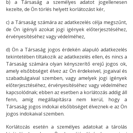
b) a Társaság a személyes adatot jogellenesen
kezelte, de Ön törlés helyett korlátozást kér,
c) a Társaság számára az adatkezelés célja megszűnt,
de Ön igényli azokat jogi igények előterjesztéséhez,
érvényesítéséhez vagy védelméhez,
d) Ön a Társaság jogos érdekén alapuló adatkezelés
tekintetében tiltakozik az adatkezelés ellen, és nincs a
Társaság számára olyan kényszerítő erejű jogos ok,
amely elsőbbséget élvez az Ön érdekeivel, jogaival és
szabadságaival szemben, vagy amelyek jogi igények
előterjesztéséhez, érvényesítéséhez vagy védelméhez
kapcsolódnak; ebben az esetben a korlátozás addig áll
fenn, amíg megállapításra nem kerül, hogy a
Társaság jogos indokai elsőbbséget élveznek-e az Ön
jogos indokaival szemben.
Korlátozás esetén a személyes adatokat a tárolás