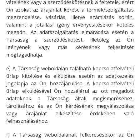
vételének vagy a szerződéskötésnek a feltétele, ezért
Ön azokat az árajánlat kérése a termék/szolgáltatás
megrendelése, vásárlás, illetve számlázás során,
valamint a jótállási igény érvényesítésekor köteles
megadni. Az adatszolgáltatás elmaradása esetén a
Társaság a szerződéskötést, illetőleg az Ön
igényének vagy más kérésének teljesítését
megtagadhatja.
e) A Társaság weboldalán található kapcsolatfelvételi
űrlap kitöltése és elküldése esetén az adatkezelés
jogalapja az Ön hozzájárulása. A kapcsolatfelvételi
űrlap elküldésével Ön hozzájárul az ott megadott
adatoknak a Társaság általi megismeréséhez,
tárolásához és az Ön kérdésének megválaszolása
vagy árajánlat elkészítése érdekében való
felhasználásához.
f) A Társaság weboldalának felkeresésékor az Ön