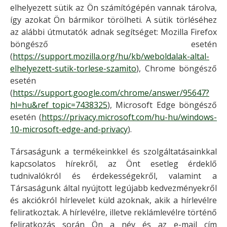
elhelyezett sütik az Ön számítógépén vannak tárolva,
így azokat Ön bármikor törölheti. A sütik törléséhez
az alábbi útmutatók adnak segítséget: Mozilla Firefox
böngésző esetén
(
https://support.mozilla.org/hu/kb/weboldalak-altal-
elhelyezett-sutik-torlese-szamito
), Chrome böngésző
esetén
(
https://support.google.com/chrome/answer/95647?
hl=hu&ref_topic=7438325
), Microsoft Edge böngésző
esetén (
https://privacy.microsoft.com/hu-hu/windows-
10-microsoft-edge-and-privacy
).
Társaságunk a termékeinkkel és szolgáltatásainkkal
kapcsolatos hírekről, az Önt esetleg érdeklő
tudnivalókról és érdekességekről, valamint a
Társaságunk által nyújtott legújabb kedvezményekről
és akciókról hírlevelet küld azoknak, akik a hírlevélre
feliratkoztak. A hírlevélre, illetve reklámlevélre történő
feliratkozás során Ön a név és az e-mail cím