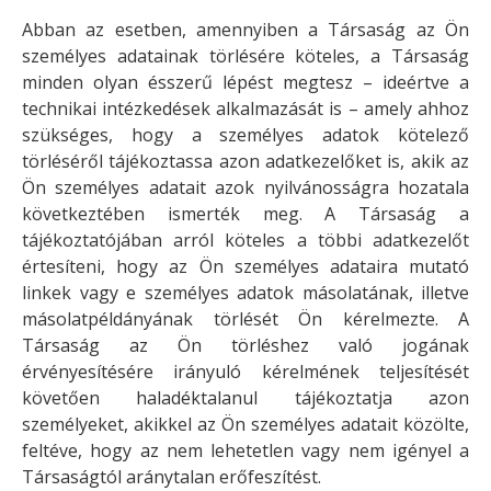
Abban az esetben, amennyiben a Társaság az Ön
személyes adatainak törlésére köteles, a Társaság
minden olyan ésszerű lépést megtesz – ideértve a
technikai intézkedések alkalmazását is – amely ahhoz
szükséges, hogy a személyes adatok kötelező
törléséről tájékoztassa azon adatkezelőket is, akik az
Ön személyes adatait azok nyilvánosságra hozatala
következtében ismerték meg. A Társaság a
tájékoztatójában arról köteles a többi adatkezelőt
értesíteni, hogy az Ön személyes adataira mutató
linkek vagy e személyes adatok másolatának, illetve
másolatpéldányának törlését Ön kérelmezte. A
Társaság az Ön törléshez való jogának
érvényesítésére irányuló kérelmének teljesítését
követően haladéktalanul tájékoztatja azon
személyeket, akikkel az Ön személyes adatait közölte,
feltéve, hogy az nem lehetetlen vagy nem igényel a
Társaságtól aránytalan erőfeszítést.