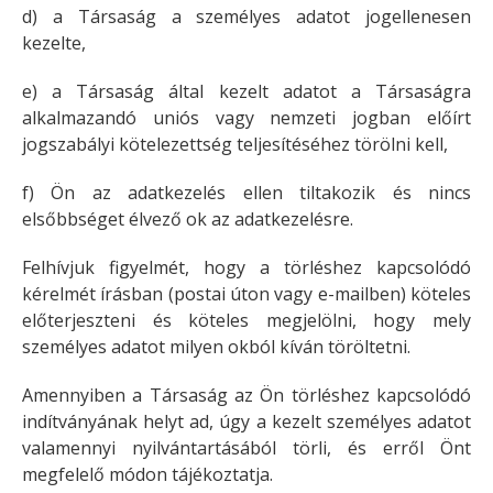
d) a Társaság a személyes adatot jogellenesen
kezelte,
e) a Társaság által kezelt adatot a Társaságra
alkalmazandó uniós vagy nemzeti jogban előírt
jogszabályi kötelezettség teljesítéséhez törölni kell,
f) Ön az adatkezelés ellen tiltakozik és nincs
elsőbbséget élvező ok az adatkezelésre.
Felhívjuk figyelmét, hogy a törléshez kapcsolódó
kérelmét írásban (postai úton vagy e-mailben) köteles
előterjeszteni és köteles megjelölni, hogy mely
személyes adatot milyen okból kíván töröltetni.
Amennyiben a Társaság az Ön törléshez kapcsolódó
indítványának helyt ad, úgy a kezelt személyes adatot
valamennyi nyilvántartásából törli, és erről Önt
megfelelő módon tájékoztatja.