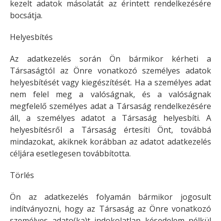
kezelt adatok másolatát az érintett rendelkezésére
bocsátja.
Helyesbítés
Az adatkezelés során Ön bármikor kérheti a
Társaságtól az Önre vonatkozó személyes adatok
helyesbítését vagy kiegészítését. Ha a személyes adat
nem felel meg a valóságnak, és a valóságnak
megfelelő személyes adat a Társaság rendelkezésére
áll, a személyes adatot a Társaság helyesbíti. A
helyesbítésről a Társaság értesíti Önt, továbbá
mindazokat, akiknek korábban az adatot adatkezelés
céljára esetlegesen továbbította.
Törlés
Ön az adatkezelés folyamán bármikor jogosult
indítványozni, hogy az Társaság az Önre vonatkozó
személyes adato(ka)t indokolatlan késedelem nélkül