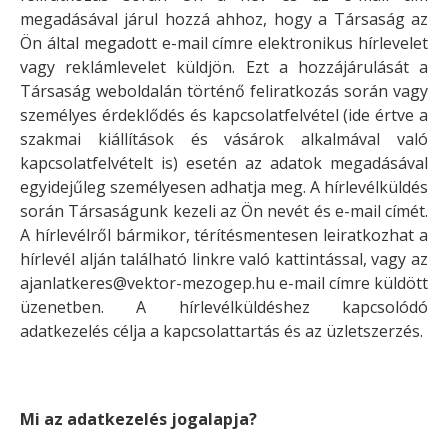
megadásával járul hozzá ahhoz, hogy a Társaság az
Ön által megadott e-mail címre elektronikus hírlevelet
vagy reklámlevelet küldjön. Ezt a hozzájárulását a
Társaság weboldalán történő feliratkozás során vagy
személyes érdeklődés és kapcsolatfelvétel (ide értve a
szakmai kiállítások és vásárok alkalmával való
kapcsolatfelvételt is) esetén az adatok megadásával
egyidejűleg személyesen adhatja meg. A hírlevélküldés
során Társaságunk kezeli az Ön nevét és e-mail címét.
A hírlevélről bármikor, térítésmentesen leiratkozhat a
hírlevél alján található linkre való kattintással, vagy az
ajanlatkeres@vektor-mezogep.hu e-mail címre küldött
üzenetben. A hírlevélküldéshez kapcsolódó
adatkezelés célja a kapcsolattartás és az üzletszerzés.
Mi az adatkezelés jogalapja?