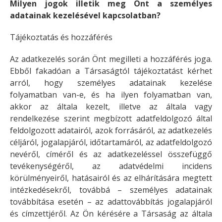
Milyen jogok illetik meg Önt a személyes
adatainak kezelésével kapcsolatban?
Tájékoztatás és hozzáférés
Az adatkezelés során Önt megilleti a hozzáférés joga.
Ebből fakadóan a Társaságtól tájékoztatást kérhet
arról, hogy személyes adatainak kezelése
folyamatban van-e, és ha ilyen folyamatban van,
akkor az általa kezelt, illetve az általa vagy
rendelkezése szerint megbízott adatfeldolgozó által
feldolgozott adatairól, azok forrásáról, az adatkezelés
céljáról, jogalapjáról, időtartamáról, az adatfeldolgozó
nevéről, címéről és az adatkezeléssel összefüggő
tevékenységéről, az adatvédelmi incidens
körülményeiről, hatásairól és az elhárítására megtett
intézkedésekről, továbbá – személyes adatainak
továbbítása esetén – az adattovábbítás jogalapjáról
és címzettjéről. Az Ön kérésére a Társaság az általa