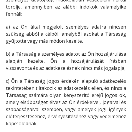
törölje, amennyiben az alábbi indokok valamelyike
fennáll:
a) az Ön által megjelölt személyes adatra nincsen
szükség abból a célból, amelyből azokat a Társaság
gyűjtötte vagy más módon kezelte,
b) a Társaság a személyes adatot az Ön hozzájárulása
alapján kezelte, Ön a hozzájárulását írásban
visszavonta és az adatkezelésnek nincs más jogalapja,
c) Ön a Társaság jogos érdekén alapuló adatkezelés
tekintetében tiltakozik az adatkezelés ellen, és nincs a
Társaság számára olyan kényszerítő erejű jogos ok,
amely elsőbbséget élvez az Ön érdekeivel, jogaival és
szabadságaival szemben, vagy amelyek jogi igények
előterjesztéséhez, érvényesítéséhez vagy védelméhez
kapcsolódnak,