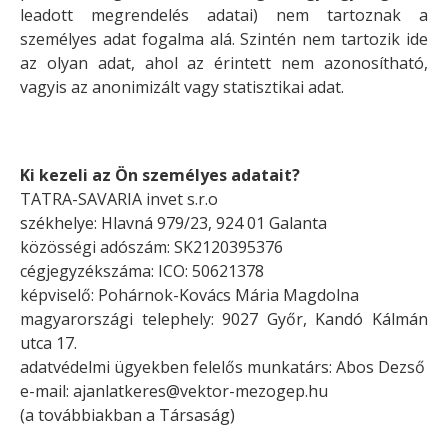
leadott megrendelés adatai) nem tartoznak a
személyes adat fogalma alá. Szintén nem tartozik ide
az olyan adat, ahol az érintett nem azonosítható,
vagyis az anonimizált vagy statisztikai adat.
Ki kezeli az Ön személyes adatait?
TATRA-SAVARIA invet s.r.o
székhelye:
Hlavná 979/23, 924 01 Galanta
közösségi adószám: SK2120395376
cégjegyzékszáma: ICO: 50621378
képviselő: Pohárnok-Kovács Mária Magdolna
magyarországi telephely:
9027 Győr, Kandó Kálmán
utca 17.
adatvédelmi ügyekben felelős munkatárs: Abos Dezső
e-mail:
ajanlatkeres@vektor-mezogep.hu
(a továbbiakban a Társaság)