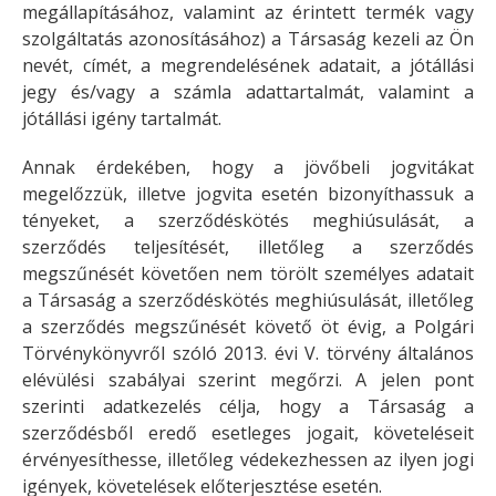
megállapításához, valamint az érintett termék vagy
szolgáltatás azonosításához) a Társaság kezeli az Ön
nevét, címét, a megrendelésének adatait, a jótállási
jegy és/vagy a számla adattartalmát, valamint a
jótállási igény tartalmát.
Annak érdekében, hogy a jövőbeli jogvitákat
megelőzzük, illetve jogvita esetén bizonyíthassuk a
tényeket, a szerződéskötés meghiúsulását, a
szerződés teljesítését, illetőleg a szerződés
megszűnését követően nem törölt személyes adatait
a Társaság a szerződéskötés meghiúsulását, illetőleg
a szerződés megszűnését követő öt évig, a Polgári
Törvénykönyvről szóló 2013. évi V. törvény általános
elévülési szabályai szerint megőrzi. A jelen pont
szerinti adatkezelés célja, hogy a Társaság a
szerződésből eredő esetleges jogait, követeléseit
érvényesíthesse, illetőleg védekezhessen az ilyen jogi
igények, követelések előterjesztése esetén.