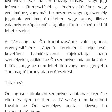
kivételével csak az Ön hozzájárulásával vagy jogi
igények előterjesztéséhez, érvényesítéséhez vagy
védelméhez, vagy más természetes vagy jogi személy
jogainak védelme érdekében vagy uniós, illetve
valamely európai uniós tagállam fontos közérdekből
lehet kezelni.
A Társaság az Ön korlátozásához való jogának
érvényesítésére irányuló kérelmének teljesítését
követően haladéktalanul tájékoztatja azon
személyeket, akikkel az Ön személyes adatait közölte,
feltéve, hogy az nem lehetetlen vagy nem igényel a
Társaságtól aránytalan erőfeszítést.
Tiltakozás
Ön jogosult tiltakozni személyes adatainak kezelése
ellen és ilyen esetben a Társaság nem kezelheti
tovább az Ön személyes adatait, kivéve, ha
bizonyítható, hogy