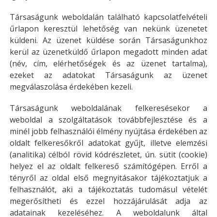
Társaságunk weboldalán található kapcsolatfelvételi
űrlapon keresztül lehetőség van nekünk üzenetet
küldeni. Az üzenet küldése során Társaságunkhoz
kerül az üzenetküldő űrlapon megadott minden adat
(név, cím, elérhetőségek és az üzenet tartalma),
ezeket az adatokat Társaságunk az üzenet
megválaszolása érdekében kezeli.
Társaságunk weboldalának felkeresésekor a
weboldal a szolgáltatások továbbfejlesztése és a
minél jobb felhasználói élmény nyújtása érdekében az
oldalt felkeresőkről adatokat gyűjt, illetve elemzési
(analitika) célból rövid kódrészletet, ún. sütit (cookie)
helyez el az oldalt felkereső számítógépen. Erről a
tényről az oldal első megnyitásakor tájékoztatjuk a
felhasználót, aki a tájékoztatás tudomásul vételét
megerősítheti és ezzel hozzájárulását adja az
adatainak kezeléséhez. A weboldalunk által