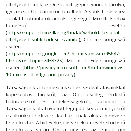
elhelyezett sütik az Ön számítógépén vannak tárolva,
így azokat Ön bármikor törölheti. A sütik törléséhez
az alábbi útmutatók adnak segítséget: Mozilla Firefox
böngésző esetén
(
https://support.mozilla.org/hu/kb/weboldalak-altal-
elhelyezett-sutik-torlese-szamito
), Chrome böngésző
esetén
(
https://support.google.com/chrome/answer/95647?
hl=hu&ref_topic=7438325
), Microsoft Edge böngésző
esetén (
https://privacy.microsoft.com/hu-hu/windows-
10-microsoft-edge-and-privacy
).
Társaságunk a termékeinkkel és szolgáltatásainkkal
kapcsolatos hírekről, az Önt esetleg érdeklő
tudnivalókról és érdekességekről, valamint a
Társaságunk által nyújtott legújabb kedvezményekről
és akciókról hírlevelet küld azoknak, akik a hírlevélre
feliratkoztak. A hírlevélre, illetve reklámlevélre történő
feliratkozás során Ön a név és az e-mail cím