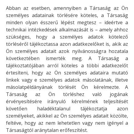
Abban az esetben, amennyiben a Társaság az Ön
személyes adatainak törlésére köteles, a Társaság
minden olyan ésszerű lépést megtesz – ideértve a
technikai intézkedések alkalmazását is – amely ahhoz
szükséges, hogy a személyes adatok kötelező
törléséről tájékoztassa azon adatkezelőket is, akik az
Ön személyes adatait azok nyilvánosságra hozatala
következtében ismerték meg. A Társaság a
tájékoztatójában arról köteles a többi adatkezelőt
értesíteni, hogy az Ön személyes adataira mutató
linkek vagy e személyes adatok másolatának, illetve
másolatpéldányának törlését Ön kérelmezte. A
Társaság az Ön törléshez való jogának
érvényesítésére irányuló kérelmének teljesítését
követően haladéktalanul tájékoztatja azon
személyeket, akikkel az Ön személyes adatait közölte,
feltéve, hogy az nem lehetetlen vagy nem igényel a
Társaságtól aránytalan erőfeszítést.