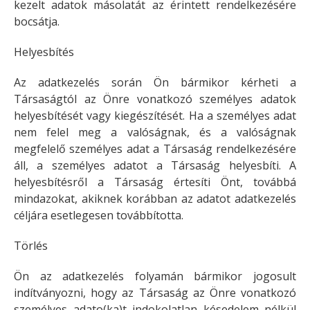
kezelt adatok másolatát az érintett rendelkezésére
bocsátja.
Helyesbítés
Az adatkezelés során Ön bármikor kérheti a
Társaságtól az Önre vonatkozó személyes adatok
helyesbítését vagy kiegészítését. Ha a személyes adat
nem felel meg a valóságnak, és a valóságnak
megfelelő személyes adat a Társaság rendelkezésére
áll, a személyes adatot a Társaság helyesbíti. A
helyesbítésről a Társaság értesíti Önt, továbbá
mindazokat, akiknek korábban az adatot adatkezelés
céljára esetlegesen továbbította.
Törlés
Ön az adatkezelés folyamán bármikor jogosult
indítványozni, hogy az Társaság az Önre vonatkozó
személyes adato(ka)t indokolatlan késedelem nélkül