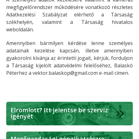
megfigyelőrendszer működésére vonatkozó részletes
Adatkezelési Szabályzat elérhető a Társaság
székhelyén, valamint a Társaság hivatalos
weboldalán.
Amennyiben bármilyen kérdése lenne személyes
adatainak kezelése kapcsán, illetve amennyiben
gyakorolni kívánja az érintetti jogait, kérjük, forduljon
a Társaság kijelölt adatvédelmi felelőséhez, Balaskó
Péterhez a
vektor.balaskop@gmail.com e-mail címen.
Elromlott? Itt jelentse be szerviz
igényét
Mezőgazdasági gépalkatrészre