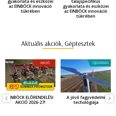
gyakorlata és eszközei
talajspecifikus
az EINBÖCK innováció
gyakorlata és eszközei
tükrében
az EINBÖCK innováció
tükrében
Aktuális akciók, Géptesztek
AKCIÓ
ÚJDONSÁG
EINBÖCK INNOVÁCIOÓ,
Fagykár megelőzés,
ujdonságok az
fagyvédelem
Agritechnica 2025
kiállításon