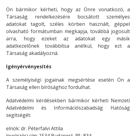
Ön bármikor kérheti, hogy az Önre vonatkozó, a
Társaság rendelkezésére bocsátott személyes
adatokat tagolt, széles körben használt, géppel
olvasható formátumban megkapja, továbbá jogosult
arra, hogy ezeket az adatokat egy másik
adatkezelőnek továbbítsa anélkül, hogy ezt a
Társaság akadályozná.
Igényérvényesítés
A személyiségi jogainak megsértése esetén Ön a
Társaság ellen bírósághoz fordulhat.
Adatvédelmi kérdésekben bármikor kérheti Nemzeti
Adatvédelmi és Információszabadság Hatóság
segítségét:
elnök: dr. Péterfalvi Attila
levelezési cím: 1534 Budapest, Pf.: 834