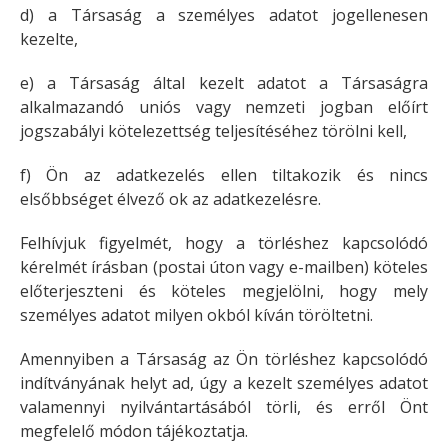
d) a Társaság a személyes adatot jogellenesen
kezelte,
e) a Társaság által kezelt adatot a Társaságra
alkalmazandó uniós vagy nemzeti jogban előírt
jogszabályi kötelezettség teljesítéséhez törölni kell,
f) Ön az adatkezelés ellen tiltakozik és nincs
elsőbbséget élvező ok az adatkezelésre.
Felhívjuk figyelmét, hogy a törléshez kapcsolódó
kérelmét írásban (postai úton vagy e-mailben) köteles
előterjeszteni és köteles megjelölni, hogy mely
személyes adatot milyen okból kíván töröltetni.
Amennyiben a Társaság az Ön törléshez kapcsolódó
indítványának helyt ad, úgy a kezelt személyes adatot
valamennyi nyilvántartásából törli, és erről Önt
megfelelő módon tájékoztatja.