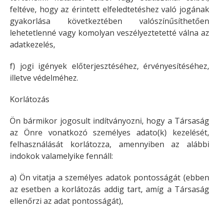
feltéve, hogy az érintett elfeledtetéshez való jogának
gyakorlása következtében valószínűsíthetően
lehetetlenné vagy komolyan veszélyeztetetté válna az
adatkezelés,
f) jogi igények előterjesztéséhez, érvényesítéséhez,
illetve védelméhez.
Korlátozás
Ön bármikor jogosult indítványozni, hogy a Társaság
az Önre vonatkozó személyes adato(k) kezelését,
felhasználását korlátozza, amennyiben az alábbi
indokok valamelyike fennáll:
a) Ön vitatja a személyes adatok pontosságát (ebben
az esetben a korlátozás addig tart, amíg a Társaság
ellenőrzi az adat pontosságát),