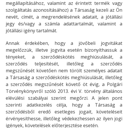
megállapításához, valamint az érintett termék vagy
szolgáltatás azonosításához) a Társaság kezeli az Ön
nevét, címét, a megrendelésének adatait, a jótállási
jegy és/vagy a számla adattartalmát, valamint a
jótállási igény tartalmát.
Annak érdekében, hogy a jövőbeli jogvitákat
megelőzzük, illetve jogvita esetén bizonyíthassuk a
tényeket, a szerződéskötés meghiúsulását, a
szerződés teljesítését, illetőleg a szerződés
megszűnését követően nem törölt személyes adatait
a Társaság a szerződéskötés meghiúsulását, illetőleg
a szerződés megszűnését követő öt évig, a Polgári
Törvénykönyvről szóló 2013. évi V. törvény általános
elévülési szabályai szerint megőrzi. A jelen pont
szerinti adatkezelés célja, hogy a Társaság a
szerződésből eredő esetleges jogait, követeléseit
érvényesíthesse, illetőleg védekezhessen az ilyen jogi
igények, követelések előterjesztése esetén.