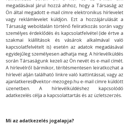
megadásával járul hozzá ahhoz, hogy a Társaság az
Ön által megadott e-mail címre elektronikus hírlevelet
vagy reklámlevelet küldjön. Ezt a hozzájárulását a
Társaság weboldalán történő feliratkozás során vagy
személyes érdeklődés és kapcsolatfelvétel (ide értve a
szakmai kiállítások és vásárok alkalmával való
kapcsolatfelvételt is) esetén az adatok megadásával
egyidejűleg személyesen adhatja meg. A hírlevélküldés
során Társaságunk kezeli az Ön nevét és e-mail címét.
A hírlevélről bármikor, térítésmentesen leiratkozhat a
hírlevél alján található linkre való kattintással, vagy az
ajanlatkeres@vektor-mezogep.hu e-mail címre küldött
üzenetben. A hírlevélküldéshez kapcsolódó
adatkezelés célja a kapcsolattartás és az üzletszerzés.
Mi az adatkezelés jogalapja?