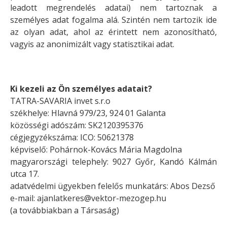
leadott megrendelés adatai) nem tartoznak a
személyes adat fogalma alá. Szintén nem tartozik ide
az olyan adat, ahol az érintett nem azonosítható,
vagyis az anonimizált vagy statisztikai adat.
Ki kezeli az Ön személyes adatait?
TATRA-SAVARIA invet s.r.o
székhelye:
Hlavná 979/23, 924 01 Galanta
közösségi adószám: SK2120395376
cégjegyzékszáma: ICO: 50621378
képviselő: Pohárnok-Kovács Mária Magdolna
magyarországi telephely:
9027 Győr, Kandó Kálmán
utca 17.
adatvédelmi ügyekben felelős munkatárs: Abos Dezső
e-mail:
ajanlatkeres@vektor-mezogep.hu
(a továbbiakban a Társaság)