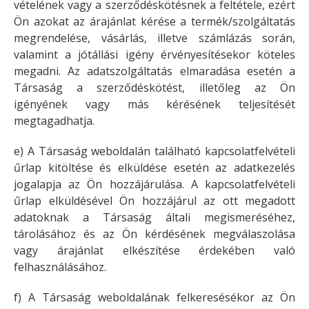
vételének vagy a szerződéskötésnek a feltétele, ezért
Ön azokat az árajánlat kérése a termék/szolgáltatás
megrendelése, vásárlás, illetve számlázás során,
valamint a jótállási igény érvényesítésekor köteles
megadni. Az adatszolgáltatás elmaradása esetén a
Társaság a szerződéskötést, illetőleg az Ön
igényének vagy más kérésének teljesítését
megtagadhatja.
e) A Társaság weboldalán található kapcsolatfelvételi
űrlap kitöltése és elküldése esetén az adatkezelés
jogalapja az Ön hozzájárulása. A kapcsolatfelvételi
űrlap elküldésével Ön hozzájárul az ott megadott
adatoknak a Társaság általi megismeréséhez,
tárolásához és az Ön kérdésének megválaszolása
vagy árajánlat elkészítése érdekében való
felhasználásához.
f) A Társaság weboldalának felkeresésékor az Ön