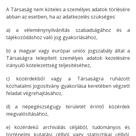
A Társaság nem köteles a személyes adatok törlésére
abban az esetben, ha az adatkezelés szükséges:
a) a véleménynyilvánítás szabadságához és a
tájékozódáshoz való jog gyakorlásához,
b) a magyar vagy európai uniós jogszabály által a
Társaságra telepített személyes adatok kezelésére
irányuló kötelezettség teljesítéséhez,
c) közérdekből vagy a Társaságra ruházott
közhatalmi jogosítvány gyakorlása keretében végzett
feladat végrehajtásához,
d) a népegészségügy területét érintő közérdek
megvalósításához,
e) közérdekű archiválás céljából, tudományos és
történelmi kutatási célból vagy statisztikai célból,