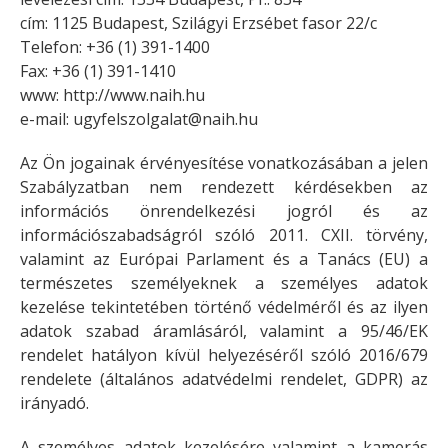
cím: 1125 Budapest, Szilágyi Erzsébet fasor 22/c
Telefon: +36 (1) 391-1400
Fax: +36 (1) 391-1410
www: http://www.naih.hu
e-mail:
ugyfelszolgalat@naih.hu
Az Ön jogainak érvényesítése vonatkozásában a jelen
Szabályzatban nem rendezett kérdésekben az
információs önrendelkezési jogról és az
információszabadságról szóló 2011. CXII. törvény,
valamint az Európai Parlament és a Tanács (EU) a
természetes személyeknek a személyes adatok
kezelése tekintetében történő védelméről és az ilyen
adatok szabad áramlásáról, valamint a 95/46/EK
rendelet hatályon kívül helyezéséről szóló 2016/679
rendelete (általános adatvédelmi rendelet, GDPR) az
irányadó.
A személyes adatok kezelésére valamint a kamerás