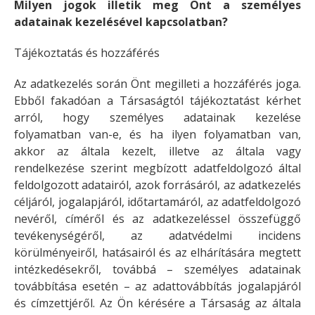
Milyen jogok illetik meg Önt a személyes
adatainak kezelésével kapcsolatban?
Tájékoztatás és hozzáférés
Az adatkezelés során Önt megilleti a hozzáférés joga.
Ebből fakadóan a Társaságtól tájékoztatást kérhet
arról, hogy személyes adatainak kezelése
folyamatban van-e, és ha ilyen folyamatban van,
akkor az általa kezelt, illetve az általa vagy
rendelkezése szerint megbízott adatfeldolgozó által
feldolgozott adatairól, azok forrásáról, az adatkezelés
céljáról, jogalapjáról, időtartamáról, az adatfeldolgozó
nevéről, címéről és az adatkezeléssel összefüggő
tevékenységéről, az adatvédelmi incidens
körülményeiről, hatásairól és az elhárítására megtett
intézkedésekről, továbbá – személyes adatainak
továbbítása esetén – az adattovábbítás jogalapjáról
és címzettjéről. Az Ön kérésére a Társaság az általa