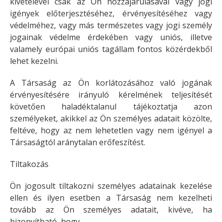
kivételével csak az Ön hozzájárulásával vagy jogi
igények előterjesztéséhez, érvényesítéséhez vagy
védelméhez, vagy más természetes vagy jogi személy
jogainak védelme érdekében vagy uniós, illetve
valamely európai uniós tagállam fontos közérdekből
lehet kezelni.
A Társaság az Ön korlátozásához való jogának
érvényesítésére irányuló kérelmének teljesítését
követően haladéktalanul tájékoztatja azon
személyeket, akikkel az Ön személyes adatait közölte,
feltéve, hogy az nem lehetetlen vagy nem igényel a
Társaságtól aránytalan erőfeszítést.
Tiltakozás
Ön jogosult tiltakozni személyes adatainak kezelése
ellen és ilyen esetben a Társaság nem kezelheti
tovább az Ön személyes adatait, kivéve, ha
bizonyítható, hogy