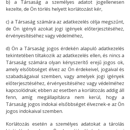
b) a Társaság a személyes adatot jogellenesen
kezelte, de Ön törlés helyett korlátozást kér,
c) a Társaság számára az adatkezelés célja megszűnt,
de Ön igényli azokat jogi igények előterjesztéséhez,
érvényesítéséhez vagy védelméhez,
d) Ön a Társaság jogos érdekén alapuló adatkezelés
tekintetében tiltakozik az adatkezelés ellen, és nincs a
Társaság számára olyan kényszerítő erejű jogos ok,
amely elsőbbséget élvez az Ön érdekeivel, jogaival és
szabadságaival szemben, vagy amelyek jogi igények
előterjesztéséhez, érvényesítéséhez vagy védelméhez
kapcsolódnak; ebben az esetben a korlátozás addig áll
fenn, amíg megállapításra nem kerül, hogy a
Társaság jogos indokai elsőbbséget élveznek-e az Ön
jogos indokaival szemben.
Korlátozás esetén a személyes adatokat a tárolás