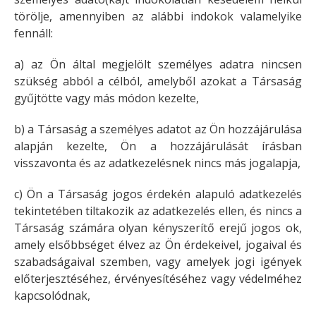
törölje, amennyiben az alábbi indokok valamelyike
fennáll:
a) az Ön által megjelölt személyes adatra nincsen
szükség abból a célból, amelyből azokat a Társaság
gyűjtötte vagy más módon kezelte,
b) a Társaság a személyes adatot az Ön hozzájárulása
alapján kezelte, Ön a hozzájárulását írásban
visszavonta és az adatkezelésnek nincs más jogalapja,
c) Ön a Társaság jogos érdekén alapuló adatkezelés
tekintetében tiltakozik az adatkezelés ellen, és nincs a
Társaság számára olyan kényszerítő erejű jogos ok,
amely elsőbbséget élvez az Ön érdekeivel, jogaival és
szabadságaival szemben, vagy amelyek jogi igények
előterjesztéséhez, érvényesítéséhez vagy védelméhez
kapcsolódnak,