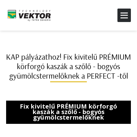
KAP pályázathoz! Fix kivitelű PRÉMIUM
körforgó kaszák a szőlő - bogyós
gyümölcstermelőknek a PERFECT -től
Fix kivitelű PRÉMIUM körforgó
kaszák a szőlő - bogyós
gyümölcstermelőknek