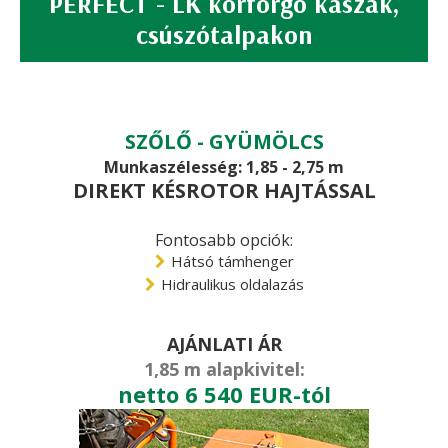
PERFECT - LK körforgó kaszák,
csúszótalpakon
SZŐLŐ - GYÜMÖLCS
Munkaszélesség: 1,85 - 2,75 m
DIREKT KÉSROTOR HAJTÁSSAL
Fontosabb opciók:
Hátsó támhenger
Hidraulikus oldalazás
AJÁNLATI ÁR
1,85 m alapkivitel:
netto 6 540 EUR-tól