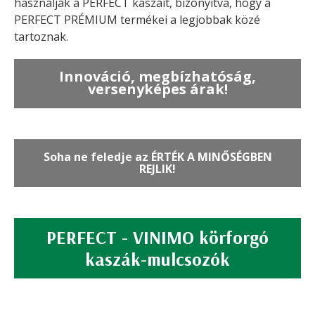
használják a PERFECT kaszáit, bizonyítva, hogy a
PERFECT PRÉMIUM termékei a legjobbak közé
tartoznak.
Innováció, megbízhatóság,
versenyképes árak!
Soha ne feledje az ÉRTÉK A MINŐSÉGBEN
REJLIK!
PERFECT - VINIMO körforgó
kaszák-mulcsozók