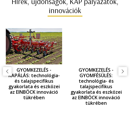
HÍrek, újdonságok, KAP pályázatok,
innovációk
GYOMKEZELÉS -
GYOMKEZELÉS -
KAPÁLÁS: technológia-
GYOMFÉSÜLÉS:
és talajspecifikus
technológia- és
gyakorlata és eszközei
talajspecifikus
az EINBÖCK innováció
gyakorlata és eszközei
tükrében
az EINBÖCK innováció
tükrében