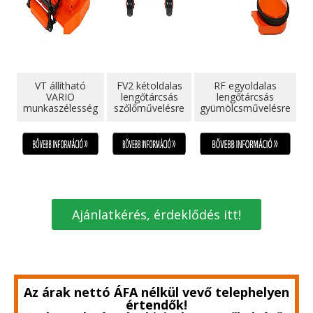
VT állítható
FV2 kétoldalas
RF egyoldalas
VARIO
lengőtárcsás
lengőtárcsás
munkaszélesség
szőlőművelésre
gyümölcsművelésre
Ajánlatkérés, érdeklődés itt!
Az árak nettó ÁFA nélkül vevő telephelyen
értendők!