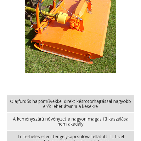
Olajfürdős hajtóművekkel direkt késrotorhajtással nagyobb
erőt lehet átvinni a késekre
A keményszárú növényzet a nagyon magas fű kaszálása
nem akadály
Túlterhelés elleni tengelykapcsolóval ellátott TLT-vel