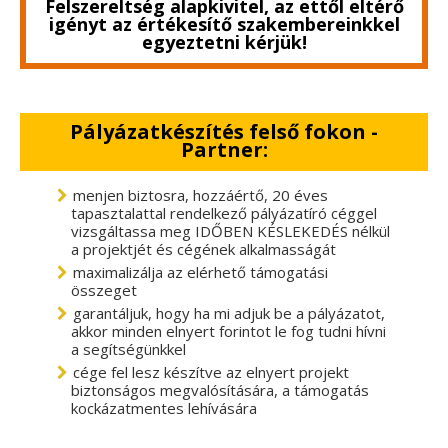
Felszereltség alapkivitel, az ettől eltérő
igényt az értékesítő szakembereinkkel
egyeztetni kérjük!
Pályázatkészítés felső fokon -
Partner:
menjen biztosra, hozzáértő, 20 éves
tapasztalattal rendelkező pályázatíró céggel
vizsgáltassa meg IDŐBEN KÉSLEKEDÉS nélkül
a projektjét és cégének alkalmasságát
maximalizálja az elérhető támogatási
összeget
garantáljuk, hogy ha mi adjuk be a pályázatot,
akkor minden elnyert forintot le fog tudni hívni
a segítségünkkel
cége fel lesz készítve az elnyert projekt
biztonságos megvalósítására, a támogatás
kockázatmentes lehívására