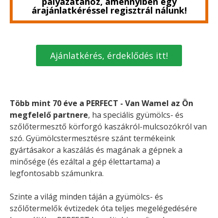
pályázatához, amennyiben egy
árajánlatkéréssel regisztrál nálunk!
Ajánlatkérés, érdeklődés itt!
Több mint 70 éve a PERFECT - Van Wamel az Ön
megfelelő partnere
, ha speciális gyümölcs- és
szőlőtermesztő körforgó kaszákról-mulcsozókról van
szó. Gyümölcstermesztésre szánt termékeink
gyártásakor a kaszálás és magának a gépnek a
minősége (és ezáltal a gép élettartama) a
legfontosabb számunkra.
Szinte a világ minden táján a gyümölcs- és
szőlőtermelők évtizedek óta teljes megelégedésére