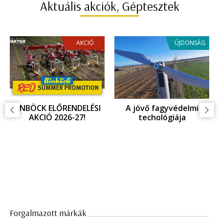
Aktuális akciók, Géptesztek
AKCIÓ
ÚJDONSÁG
EINBÖCK INNOVÁCIOÓ,
Fagykár megelőzés,
ujdonságok az
fagyvédelem
Agritechnica 2025
kiállításon
Forgalmazott márkák