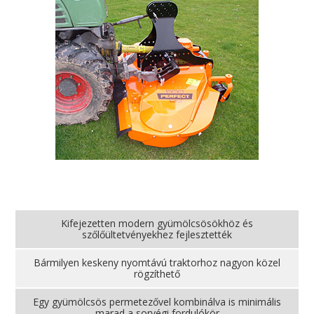
Kifejezetten modern gyümölcsösökhöz és
szőlőültetvényekhez fejlesztették
Bármilyen keskeny nyomtávú traktorhoz nagyon közel
rögzíthető
Egy gyümölcsös permetezővel kombinálva is minimális
marad a sorvégi fordulókör