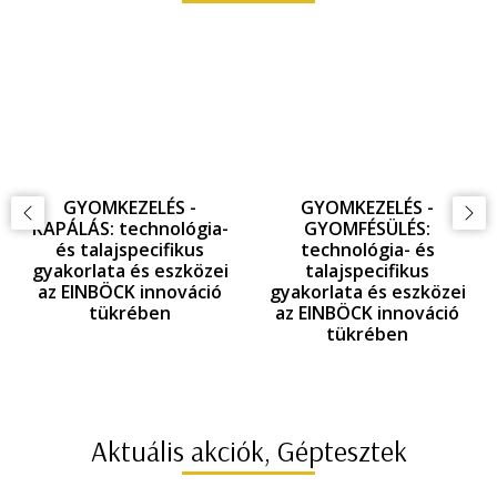
GYOMKEZELÉS -
GYOMKEZELÉS -
KAPÁLÁS: technológia-
GYOMFÉSÜLÉS:
és talajspecifikus
technológia- és
gyakorlata és eszközei
talajspecifikus
az EINBÖCK innováció
gyakorlata és eszközei
tükrében
az EINBÖCK innováció
tükrében
Aktuális akciók, Géptesztek