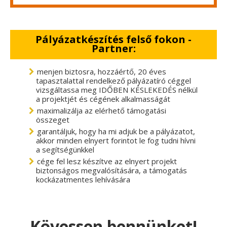
Pályázatkészítés felső fokon -
Partner:
menjen biztosra, hozzáértő, 20 éves
tapasztalattal rendelkező pályázatíró céggel
vizsgáltassa meg IDŐBEN KÉSLEKEDÉS nélkül
a projektjét és cégének alkalmasságát
maximalizálja az elérhető támogatási
összeget
garantáljuk, hogy ha mi adjuk be a pályázatot,
akkor minden elnyert forintot le fog tudni hívni
a segítségünkkel
cége fel lesz készítve az elnyert projekt
biztonságos megvalósítására, a támogatás
kockázatmentes lehívására
Kövessen bennünket!