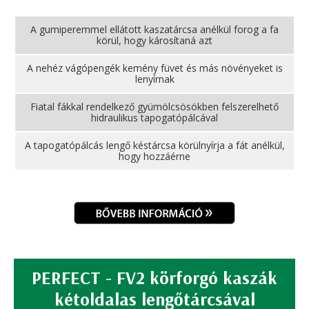
A gumiperemmel ellátott kaszatárcsa anélkül forog a fa
körül, hogy károsítaná azt
A nehéz vágópengék kemény füvet és más növényeket is
lenyírnak
Fiatal fákkal rendelkező gyümölcsösökben felszerelhető
hidraulikus tapogatópálcával
A tapogatópálcás lengő késtárcsa körülnyírja a fát anélkül,
hogy hozzáérne
PERFECT - FV2 körforgó kaszák
kétoldalas lengőtárcsával