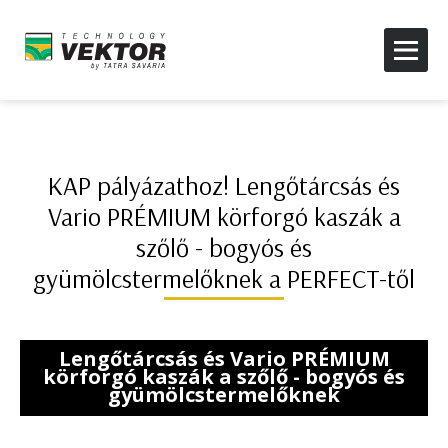
KAP pályázathoz! Lengőtárcsás és
Vario PRÉMIUM körforgó kaszák a
szőlő - bogyós és
gyümölcstermelőknek a PERFECT-től
Lengőtárcsás és Vario PRÉMIUM
körforgó kaszák a szőlő - bogyós és
gyümölcstermelőknek