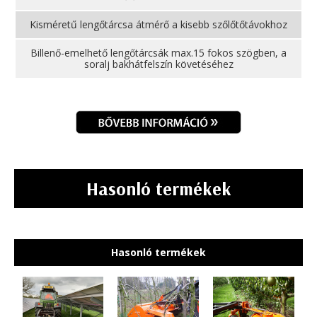
Kisméretű lengőtárcsa átmérő a kisebb szőlőtőtávokhoz
Billenő-emelhető lengőtárcsák max.15 fokos szögben, a
soralj bakhátfelszín követéséhez
Hasonló termékek
Hasonló termékek