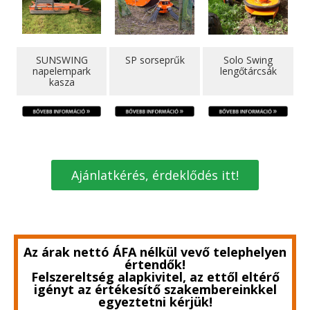
SUNSWING
SP sorseprűk
Solo Swing
napelempark
lengőtárcsák
kasza
Ajánlatkérés, érdeklődés itt!
Az árak nettó ÁFA nélkül vevő telephelyen
értendők!
Felszereltség alapkivitel, az ettől eltérő
igényt az értékesítő szakembereinkkel
egyeztetni kérjük!