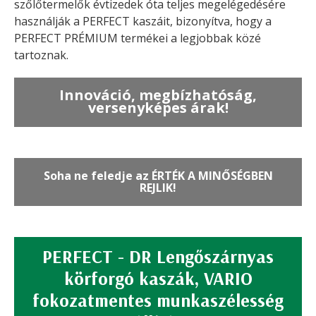
szőlőtermelők évtizedek óta teljes megelégedésére
használják a PERFECT kaszáit, bizonyítva, hogy a
PERFECT PRÉMIUM termékei a legjobbak közé
tartoznak.
Innováció, megbízhatóság,
versenyképes árak!
Soha ne feledje az ÉRTÉK A MINŐSÉGBEN
REJLIK!
PERFECT - DR Lengőszárnyas
körforgó kaszák, VARIO
fokozatmentes munkaszélesség