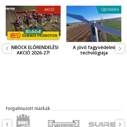
AKCIÓ
ÚJDONSÁG
EINBÖCK INNOVÁCIOÓ,
Fagykár megelőzés,
ujdonságok az
fagyvédelem
Agritechnica 2025
kiállításon
Forgalmazott márkák