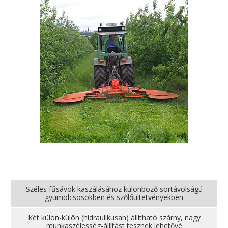
Széles fűsávok kaszálásához különböző sortávolságú
gyümölcsösökben és szőlőültetvényekben
Két külön-külön (hidraulikusan) állítható szárny, nagy
munkaszélesség-állítást tesznek lehetővé