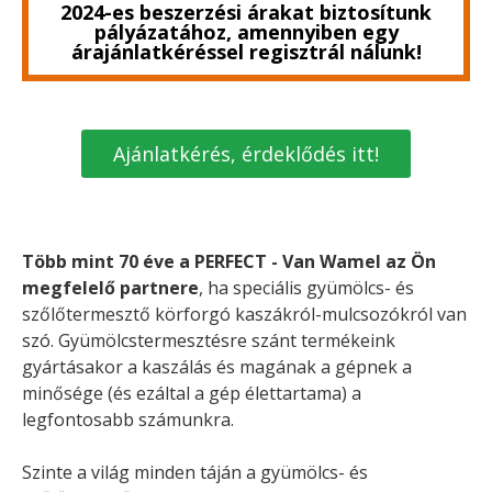
2024-es beszerzési árakat biztosítunk
pályázatához, amennyiben egy
árajánlatkéréssel regisztrál nálunk!
Ajánlatkérés, érdeklődés itt!
Több mint 70 éve a PERFECT - Van Wamel az Ön
megfelelő partnere
, ha speciális gyümölcs- és
szőlőtermesztő körforgó kaszákról-mulcsozókról van
szó. Gyümölcstermesztésre szánt termékeink
gyártásakor a kaszálás és magának a gépnek a
minősége (és ezáltal a gép élettartama) a
legfontosabb számunkra.
Szinte a világ minden táján a gyümölcs- és