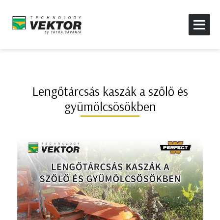
Lengőtárcsás kaszák a szőlő és
gyümölcsösökben