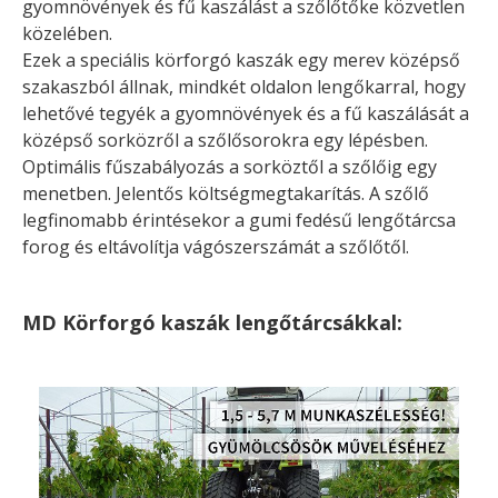
gyomnövények és fű kaszálást a szőlőtőke közvetlen
közelében.
Ezek a speciális körforgó kaszák egy merev középső
szakaszból állnak, mindkét oldalon lengőkarral, hogy
lehetővé tegyék a gyomnövények és a fű kaszálását a
középső sorközről a szőlősorokra egy lépésben.
Optimális fűszabályozás a sorköztől a szőlőig egy
menetben. Jelentős költségmegtakarítás. A szőlő
legfinomabb érintésekor a gumi fedésű lengőtárcsa
forog és eltávolítja vágószerszámát a szőlőtől.
MD Körforgó kaszák lengőtárcsákkal: