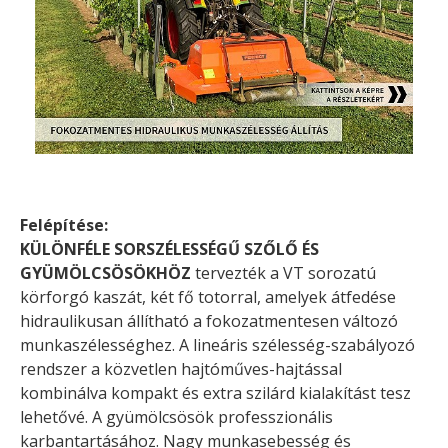
Felépítése:
KÜLÖNFÉLE SORSZÉLESSÉGŰ SZŐLŐ ÉS
GYÜMÖLCSÖSÖKHÖZ
tervezték a VT sorozatú
körforgó kaszát, két fő totorral, amelyek átfedése
hidraulikusan állítható a fokozatmentesen változó
munkaszélességhez. A lineáris szélesség-szabályozó
rendszer a közvetlen hajtóműves-hajtással
kombinálva kompakt és extra szilárd kialakítást tesz
lehetővé. A gyümölcsösök professzionális
karbantartásához. Nagy munkasebesség és