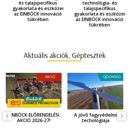
és talajspecifikus
technológia- és
gyakorlata és eszközei
talajspecifikus
az EINBÖCK innováció
gyakorlata és eszközei
tükrében
az EINBÖCK innováció
tükrében
Aktuális akciók, Géptesztek
AKCIÓ
ÚJDONSÁG
EINBÖCK ELŐRENDELÉSI
A jövő fagyvédelmi
AKCIÓ 2026-27!
techológiája