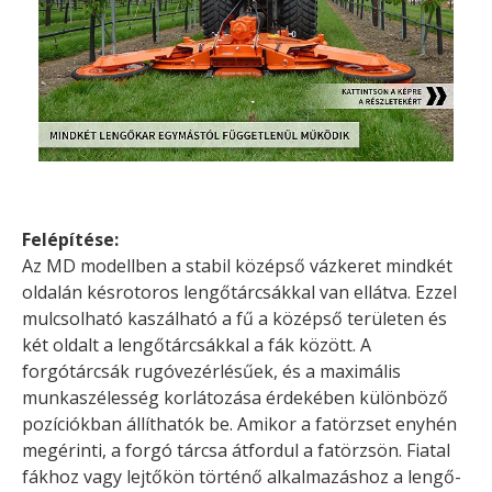
Felépítése:
Az MD modellben a stabil középső vázkeret mindkét
oldalán késrotoros lengőtárcsákkal van ellátva. Ezzel
mulcsolható kaszálható a fű a középső területen és
két oldalt a lengőtárcsákkal a fák között. A
forgótárcsák rugóvezérlésűek, és a maximális
munkaszélesség korlátozása érdekében különböző
pozíciókban állíthatók be. Amikor a fatörzset enyhén
megérinti, a forgó tárcsa átfordul a fatörzsön. Fiatal
fákhoz vagy lejtőkön történő alkalmazáshoz a lengő-