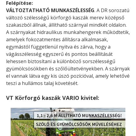
Felépítése:
VÁLTOZTATHATÓ MUNKASZÉLESSÉG
. A DR sorozatú
változó szélességű körforgó kaszák merev középső
szakaszból állnak, állítható szárnyal mindkét oldalon.
A szárnyakat hidraulikus munkahengerek működtetik,
amelyek fokozatmentes állításra alkalmasak,
egymástól függetlenül nyitva és zárva, hogy a
vágásszélesség egyszerű és pontos beállítását
lehessen biztosítani a különböző sorszélességű
gyümölcsösökben és szőlőültetvényekben. A szárnyak
el vannak látva egy kis úszó pozícióval, amely lehetővé
teszi a hullámos talaj követését.
VT Körforgó kaszák VARIO kivitel: