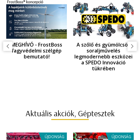
MEGHÍVÓ - FrostBoss
A szőlő és gyümölcsös
fagyvédelmi szélgép
soraljművelés
bemutató!
legmodernebb eszközei
a SPEDO Innováció
tükrében
Aktuális akciók, Géptesztek
ÚJDONSÁG
ÚJDONSÁG