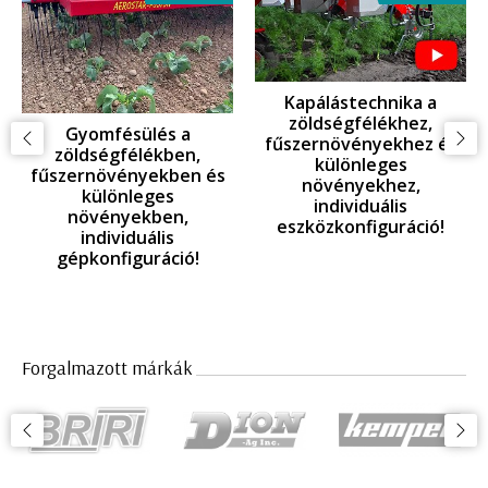
Kapálástechnika a
zöldségfélékhez,
Gyomfésülés a
fűszernövényekhez és
zöldségfélékben,
különleges
fűszernövényekben és
növényekhez,
különleges
individuális
növényekben,
eszközkonfiguráció!
individuális
gépkonfiguráció!
Forgalmazott márkák