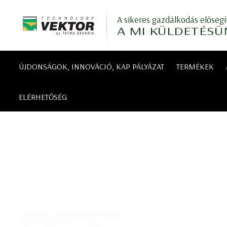
A sikeres gazdálkodás elősegí
A MI KÜLDETÉSÜ
ÚJDONSÁGOK, INNOVÁCIÓ, KAP PÁLYÁZAT
TERMÉKEK
ELÉRHETŐSÉG