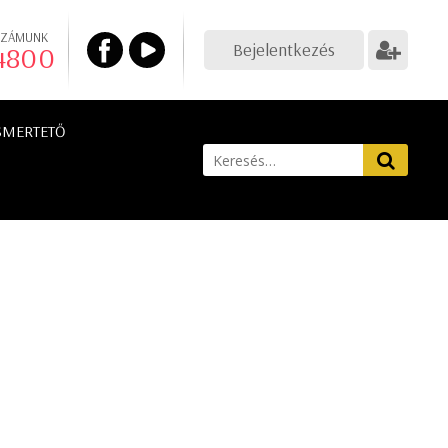
SZÁMUNK
Bejelentkezés
 4800
SMERTETŐ