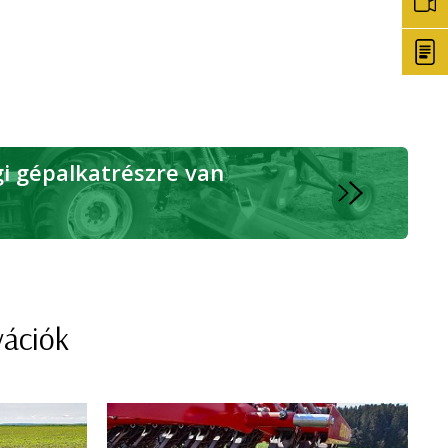
 gépalkatrészre van
vációk