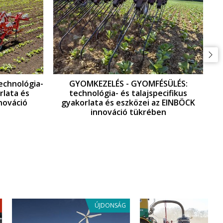
echnológia-
GYOMKEZELÉS - GYOMFÉSÜLÉS:
rlata és
technológia- és talajspecifikus
nováció
gyakorlata és eszközei az EINBÖCK
innováció tükrében
ÚJDONSÁG
AKCIÓ