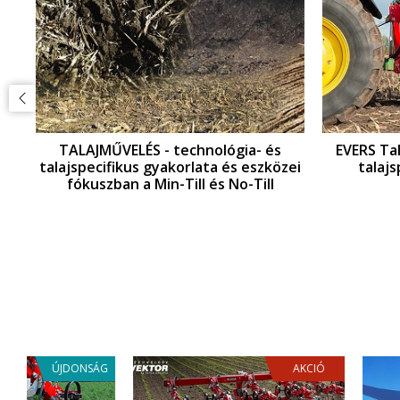
és
TALAJMŰVELÉS - technológia- és
EVERS Tal
talajspecifikus gyakorlata és eszközei
talaj
fókuszban a Min-Till és No-Till
ÁG
AKCIÓ