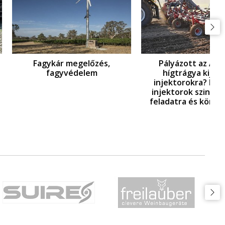
ár megelőzés,
Pályázott az ATK-ban
agyvédelem
hígtrágya kijuttató
injektorokra? Hígtrágya
ki
injektorok szinte minden
feladatra és körülményre!