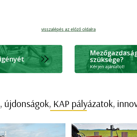
visszalépés az előző oldalra
Mezőgazdasági
 igényét
szüksége?
Kérjen ajánlatot!
, újdonságok, KAP pályázatok, inno