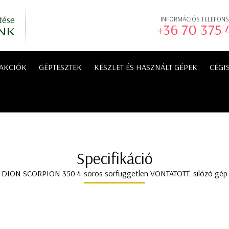
tése
INFORMÁCIÓS TELEFON
+36 70 375
NK
AKCIÓK
GÉPTESZTEK
KÉSZLET ÉS HASZNÁLT GÉPEK
CÉGI
Specifikáció
DION SCORPION 350 4-soros sorfüggetlen VONTATOTT. silózó gép