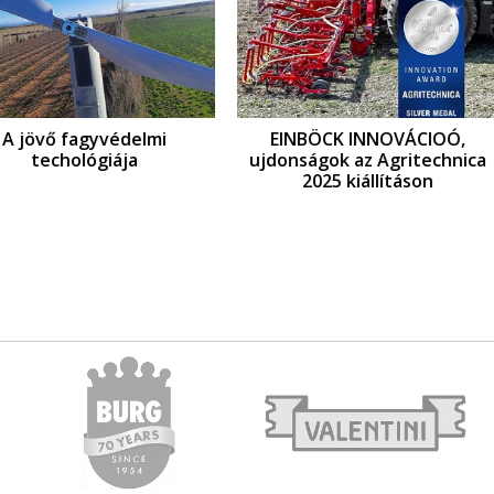
édelmi
EINBÖCK INNOVÁCIOÓ,
Fagyk
ja
ujdonságok az Agritechnica
f
2025 kiállításon