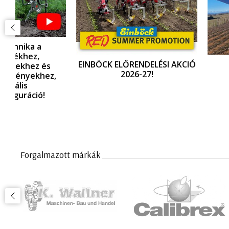
EINBÖCK ELŐRENDELÉSI AKCIÓ
A jövő fagyv
2026-27!
techológiá
,
Forgalmazott márkák