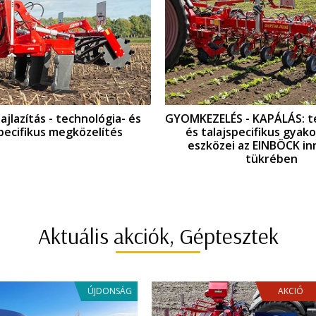
ajlazítás - technológia- és
GYOMKEZELÉS - KAPÁLÁS: t
specifikus megközelítés
és talajspecifikus gyako
eszközei az EINBÖCK in
tükrében
Aktuális akciók, Géptesztek
ÚJDONSÁG
AKCIÓ