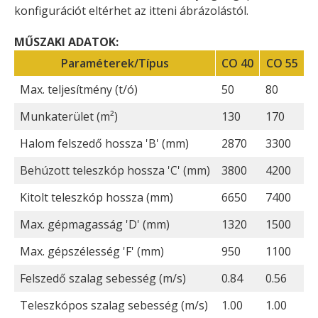
konfigurációt eltérhet az itteni ábrázolástól.
MŰSZAKI ADATOK:
Paraméterek/Típus
CO 40
CO 55
Max. teljesítmény (t/ó)
50
80
Munkaterület (m²)
130
170
Halom felszedő hossza 'B' (mm)
2870
3300
Behúzott teleszkóp hossza 'C' (mm)
3800
4200
Kitolt teleszkóp hossza (mm)
6650
7400
Max. gépmagasság 'D' (mm)
1320
1500
Max. gépszélesség 'F' (mm)
950
1100
Felszedő szalag sebesség (m/s)
0.84
0.56
Teleszkópos szalag sebesség (m/s)
1.00
1.00