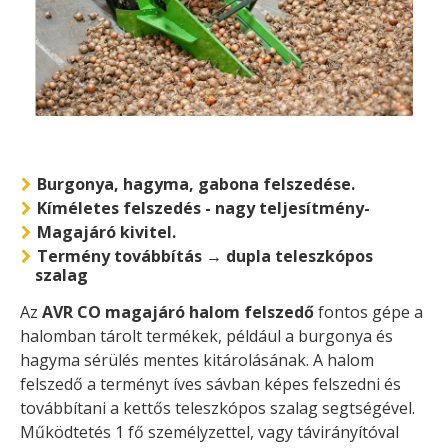
Burgonya, hagyma, gabona felszedése.
Kíméletes felszedés - nagy teljesítmény-
Magajáró kivitel.
Termény továbbítás → dupla teleszkópos
szalag
Az
AVR CO magajáró halom felszedő
fontos gépe a
halomban tárolt termékek, például a burgonya és
hagyma sérülés mentes kitárolásának. A halom
felszedő a terményt íves sávban képes felszedni és
továbbítani a kettős teleszkópos szalag segtségével.
Működtetés 1 fő személyzettel, vagy távirányítóval