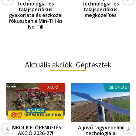
technológia- és
KAPÁLÁS: technológia-
G
talajspecifikus
és talajspecifikus
te
megközelítés
gyakorlata és eszközei
ta
az EINBÖCK innováció
gyako
tükrében
az EI
Aktuális akciók, Géptesztek
AKCIÓ
ÚJDONSÁG
EINBÖCK ELŐRENDELÉSI
A jövő fagyvédelmi
AKCIÓ 2026-27!
techológiája