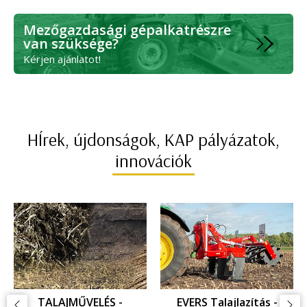
Mezőgazdasági gépalkatrészre
van szüksége?
Kérjen ajánlatot!
HÍrek, újdonságok, KAP pályázatok,
innovációk
VERS Talajlazítás -
GYOMKEZELÉS -
GY