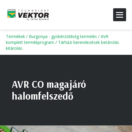
Termékek
/
Burgonya - gyökérzöldség termelés
/
AVR
komplett termékprogram
/
Tárházi berendezések betárolás
kitárolás
:
AVR CO magajáró
halomfelszedő