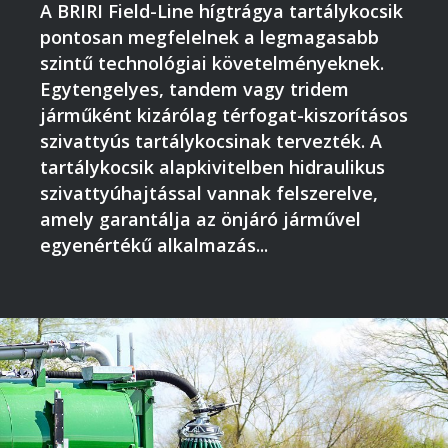
A BRIRI Field-Line hígtrágya tartálykocsik
pontosan megfelelnek a legmagasabb
szintű technológiai követelményeknek.
Egytengelyes, tandem vagy tridem
járműként kizárólag térfogat-kiszorításos
szivattyús tartálykocsinak tervezték. A
tartálykocsik alapkivitelben hidraulikus
szivattyúhajtással vannak felszerelve,
amely garantálja az önjáró járművel
egyenértékű alkalmazás...