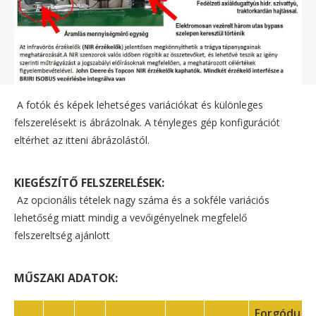
A fotók és képek lehetséges variációkat és különleges
felszerelésekt is ábrázolnak. A tényleges gép konfigurációt
eltérhet az itteni ábrázolástól.
KIEGÉSZÍTŐ FELSZERELÉSEK:
Az opcionális tételek nagy száma és a sokféle variációs
lehetőség miatt mindig a vevőigényelnek megfelelő
felszereltség ajánlott
MŰSZAKI ADATOK:
Forgóduga