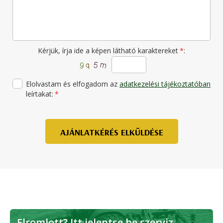
Kérjük, írja ide a képen látható karaktereket
*
:
Elolvastam és elfogadom az
adatkezelési tájékoztatóban
leírtakat:
*
AJÁNLATKÉRÉS ELKÜLDÉSE
Elromlott? Itt jelentse be szerviz