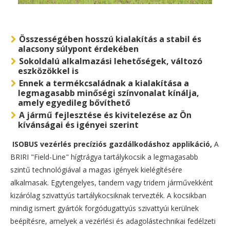
Összességében hosszú kialakítás a stabil és
alacsony súlypont érdekében
Sokoldalú alkalmazási lehetőségek, változó
eszközökkel is
Ennek a termékcsaládnak a kialakítása a
legmagasabb minőségi színvonalat kínálja,
amely egyedileg bővíthető
A jármű fejlesztése és kivitelezése az Ön
kívánságai és igényei szerint
ISOBUS vezérlés precíziós gazdálkodáshoz applikáció,
A
BRIRI "Field-Line" hígtrágya tartálykocsik a legmagasabb
szintű technológiával a magas igények kielégítésére
alkalmasak. Egytengelyes, tandem vagy tridem járművekként
kizárólag szivattyús tartálykocsiknak tervezték. A kocsikban
mindig ismert gyártók forgódugattyús szivattyúi kerülnek
beépítésre, amelyek a vezérlési és adagolástechnikai fedélzeti