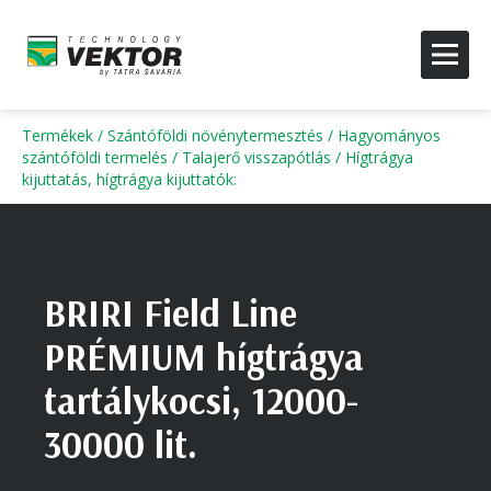
Termékek
/
Szántóföldi növénytermesztés
/
Hagyományos
szántóföldi termelés
/
Talajerő visszapótlás
/
Hígtrágya
kijuttatás, hígtrágya kijuttatók
:
BRIRI Field Line
PRÉMIUM hígtrágya
tartálykocsi, 12000-
30000 lit.