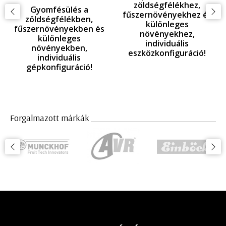
EINBÖCK ELŐRENDELÉSI
A jövő fagyvédelmi
AKCIÓ 2026-27!
techológiája
Forgalmazott márkák