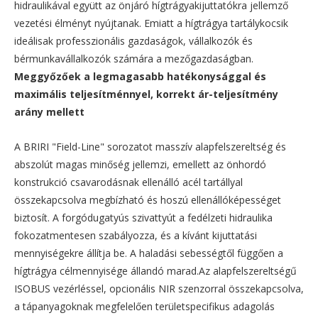
hidraulikával együtt az önjáró hígtrágyakijuttatókra jellemző
vezetési élményt nyújtanak. Emiatt a hígtrágya tartálykocsik
ideálisak professzionális gazdaságok, vállalkozók és
bérmunkavállalkozók számára a mezőgazdaságban.
Meggyőzőek a legmagasabb hatékonysággal és
maximális teljesítménnyel, korrekt ár-teljesítmény
arány mellett
A BRIRI "Field-Line" sorozatot masszív alapfelszereltség és
abszolút magas minőség jellemzi, emellett az önhordó
konstrukció csavarodásnak ellenálló acél tartállyal
összekapcsolva megbízható és hoszú ellenállóképességet
biztosít. A forgódugatyús szivattyút a fedélzeti hidraulika
fokozatmentesen szabályozza, és a kívánt kijuttatási
mennyiségekre állítja be. A haladási sebességtől függően a
hígtrágya célmennyisége állandó marad.Az alapfelszereltségű
ISOBUS vezérléssel, opcionális NIR szenzorral összekapcsolva,
a tápanyagoknak megfelelően területspecifikus adagolás