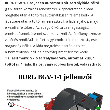
BURG BGV 1-1 teljesen automatizált tartályláda töltő
gép
, forgó körtálcás rendszerrel. Alaphelyzetben a láda
megtelte után a töltő fej automatikusan felemelkedik. A
ládacsere után a töltő fej leereszkedik a láda aljához, majd
elkezdi a feltöltést. Az adagoló körtálca magasságát,
emelkedésének ütemét szenzor vezérli. Az érzékeny szenzor
vezérlés rendkívül kíméletes gyümölcs töltést biztosít, esési
magasság nélkül. A láda megtelése esetén a töltés
automatikusan leáll, és a töltőfej ismét felemelkedik.
Teljesítmény: 5 - 6 tartályláda/óra, automatikus, 1
töltőfej, 1 láda. Balos, vagy jobbos kivitel, választható.
BURG BGV-1-1 jellemzői