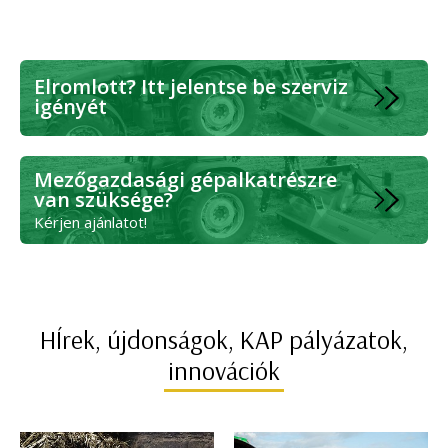
Elromlott? Itt jelentse be szerviz
igényét
Mezőgazdasági gépalkatrészre
van szüksége?
Kérjen ajánlatot!
HÍrek, újdonságok, KAP pályázatok,
innovációk