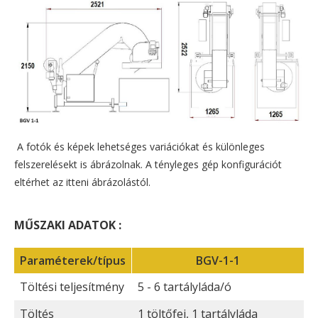
A fotók és képek lehetséges variációkat és különleges
felszerelésekt is ábrázolnak. A tényleges gép konfigurációt
eltérhet az itteni ábrázolástól.
MŰSZAKI ADATOK :
Paraméterek/típus
BGV-1-1
Töltési teljesítmény
5 - 6 tartályláda/ó
Töltés
1 töltőfej, 1 tartályláda