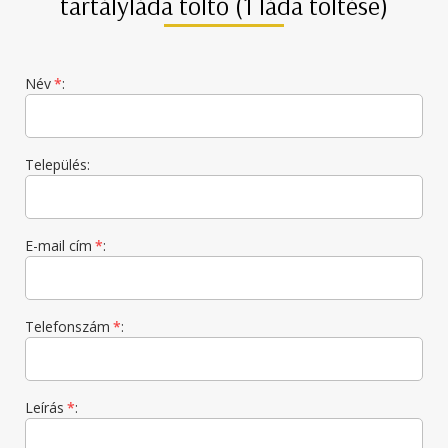
tartályláda töltő (1 láda töltése)
Név
*
:
Település:
E-mail cím
*
:
Telefonszám
*
:
Leírás
*
: