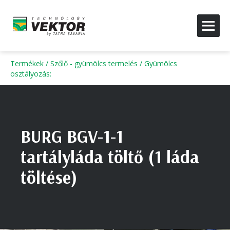
Termékek
/
Szőlő - gyümölcs termelés
/
Gyümölcs
osztályozás
:
BURG BGV-1-1
tartályláda töltő (1 láda
töltése)