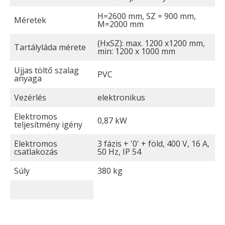
H=2600 mm, SZ = 900 mm,
Méretek
M=2000 mm
(HxSZ): max. 1200 x1200 mm,
Tartályláda mérete
min: 1200 x 1000 mm
Ujjas töltő szalag
PVC
anyaga
Vezérlés
elektronikus
Elektromos
0,87 kW
teljesítmény igény
Elektromos
3 fázis + '0' + föld, 400 V, 16 A,
csatlakozás
50 Hz, IP 54
Súly
380 kg