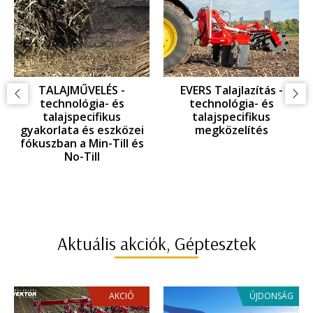
GYOMKEZELÉS -
GYOMKEZELÉS -
KAPÁLÁS: technológia-
GYOMFÉSÜLÉS:
és talajspecifikus
technológia- és
gyakorlata és eszközei
talajspecifikus
az EINBÖCK innováció
gyakorlata és eszközei
tükrében
az EINBÖCK innováció
tükrében
Aktuális akciók, Géptesztek
AKCIÓ
ÚJDONSÁG