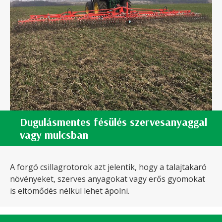
Dugulásmentes fésülés szervesanyaggal
vagy mulcsban
A forgó csillagrotorok azt jelentik, hogy a talajtakaró
növényeket, szerves anyagokat vagy erős gyomokat
is eltömődés nélkül lehet ápolni.