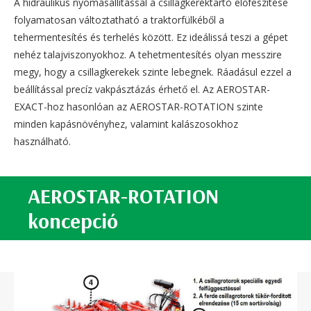
A hidraulikus nyomásállítással a csillagkeréktartó előfeszítése
folyamatosan változtatható a traktorfülkéből a
tehermentesítés és terhelés között. Ez ideálissá teszi a gépet
nehéz talajviszonyokhoz. A tehetmentesítés olyan messzire
megy, hogy a csillagkerekek szinte lebegnek. Ráadásul ezzel a
beállítással precíz vakpásztázás érhető el. Az AEROSTAR-
EXACT-hoz hasonlóan az AEROSTAR-ROTATION szinte
minden kapásnövényhez, valamint kalászosokhoz
használható.
AEROSTAR-ROTATION
koncepció