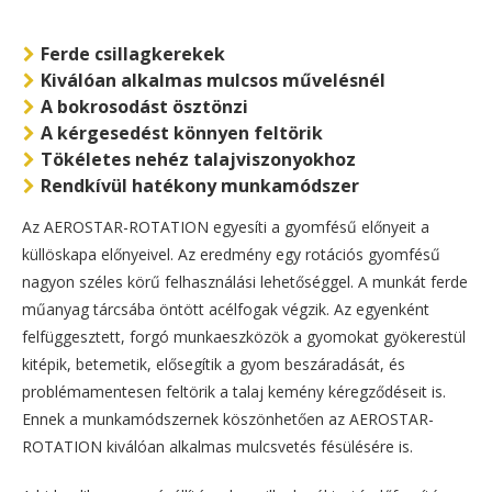
Ferde csillagkerekek
Kiválóan alkalmas mulcsos művelésnél
A bokrosodást ösztönzi
A kérgesedést könnyen feltörik
Tökéletes nehéz talajviszonyokhoz
Rendkívül hatékony munkamódszer
Az AEROSTAR-ROTATION egyesíti a gyomfésű előnyeit a
küllöskapa előnyeivel. Az eredmény egy rotációs gyomfésű
nagyon széles körű felhasználási lehetőséggel. A munkát ferde
műanyag tárcsába öntött acélfogak végzik. Az egyenként
felfüggesztett, forgó munkaeszközök a gyomokat gyökerestül
kitépik, betemetik, elősegítik a gyom beszáradását, és
problémamentesen feltörik a talaj kemény kéregződéseit is.
Ennek a munkamódszernek köszönhetően az AEROSTAR-
ROTATION kiválóan alkalmas mulcsvetés fésülésére is.