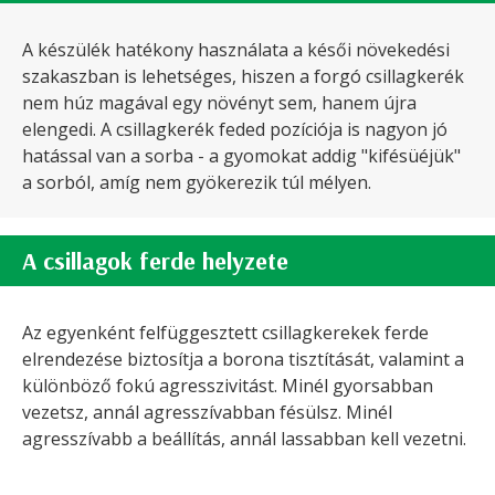
A készülék hatékony használata a késői növekedési
szakaszban is lehetséges, hiszen a forgó csillagkerék
nem húz magával egy növényt sem, hanem újra
elengedi. A csillagkerék feded pozíciója is nagyon jó
hatással van a sorba - a gyomokat addig "kifésüéjük"
a sorból, amíg nem gyökerezik túl mélyen.
A csillagok ferde helyzete
Az egyenként felfüggesztett csillagkerekek ferde
elrendezése biztosítja a borona tisztítását, valamint a
különböző fokú agresszivitást. Minél gyorsabban
vezetsz, annál agresszívabban fésülsz. Minél
agresszívabb a beállítás, annál lassabban kell vezetni.