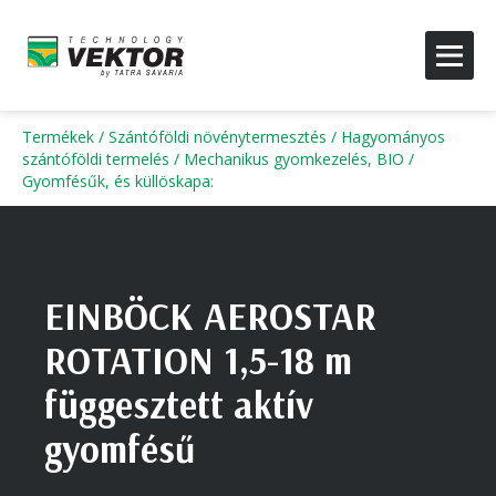
Termékek
/
Szántóföldi növénytermesztés
/
Hagyományos
szántóföldi termelés
/
Mechanikus gyomkezelés, BIO
/
Gyomfésűk, és küllöskapa
:
EINBÖCK AEROSTAR
ROTATION 1,5-18 m
függesztett aktív
gyomfésű