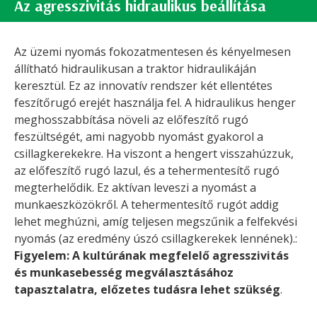
Az agresszivitás hidraulikus beállítása
Az üzemi nyomás fokozatmentesen és kényelmesen
állítható hidraulikusan a traktor hidraulikáján
keresztül. Ez az innovatív rendszer két ellentétes
feszítőrugó erejét használja fel. A hidraulikus henger
meghosszabbítása növeli az előfeszítő rugó
feszültségét, ami nagyobb nyomást gyakorol a
csillagkerekekre. Ha viszont a hengert visszahúzzuk,
az előfeszítő rugó lazul, és a tehermentesítő rugó
megterhelődik. Ez aktívan leveszi a nyomást a
munkaeszközökről. A tehermentesítő rugót addig
lehet meghúzni, amíg teljesen megszűnik a felfekvési
nyomás (az eredmény úszó csillagkerekek lennének).:
Figyelem: A kultúrának megfelelő agresszivitás
és munkasebesség megválasztásához
tapasztalatra, előzetes tudásra lehet szükség
.