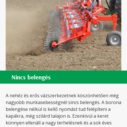
Nincs belengés
A nehéz és erős vázszerkezetnek köszönhetően még
nagyobb munkasebességnél sincs belengés. A borona
belengése nélkül is kellő nyomást tud felépíteni a
kapákra, még szilárd talajon is. Ezenkívül a keret
könnyen ellenáll a nagy terhelésnek és a sok éves