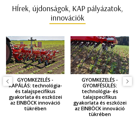
HÍrek, újdonságok, KAP pályázatok,
innovációk
GYOMKEZELÉS -
GYOMKEZELÉS -
KAPÁLÁS: technológia-
GYOMFÉSÜLÉS:
és talajspecifikus
technológia- és
gyakorlata és eszközei
talajspecifikus
az EINBÖCK innováció
gyakorlata és eszközei
tükrében
az EINBÖCK innováció
tükrében