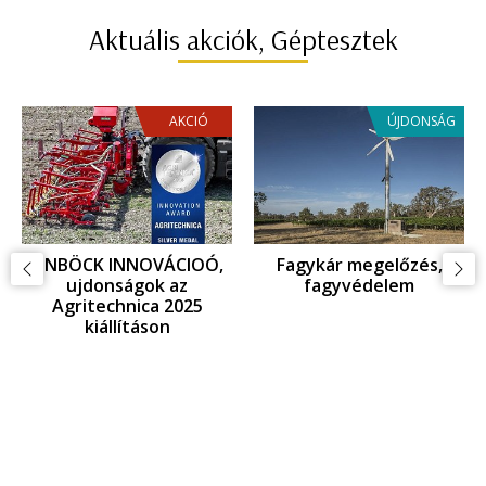
Aktuális akciók, Géptesztek
AKCIÓ
ÚJDONSÁG
EINBÖCK INNOVÁCIOÓ,
Fagykár megelőzés,
ujdonságok az
fagyvédelem
Agritechnica 2025
kiállításon