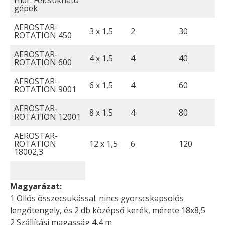
Hidr. Felcsukható
gépek
AEROSTAR-
3 x 1,5
2
30
ROTATION 450
AEROSTAR-
4 x 1,5
4
40
ROTATION 600
AEROSTAR-
6 x 1,5
4
60
ROTATION 9001
AEROSTAR-
8 x 1,5
4
80
ROTATION 12001
AEROSTAR-
ROTATION
12 x 1,5
6
120
18002,3
Magyarázat:
1 Ollós összecsukással: nincs gyorscskapsolós
lengőtengely, és 2 db középső kerék, mérete 18x8,5
2 Szállítási magasság 4,4 m