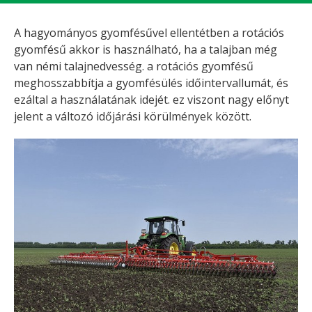
A hagyományos gyomfésűvel ellentétben a rotációs
gyomfésű akkor is használható, ha a talajban még
van némi talajnedvesség. a rotációs gyomfésű
meghosszabbítja a gyomfésülés időintervallumát, és
ezáltal a használatának idejét. ez viszont nagy előnyt
jelent a változó időjárási körülmények között.