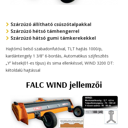
Szárzúzó állítható csúszótalpakkal
Szárzúzó hétsó támhengerrel
Szárzúzó hátsó gumi támkerekekkel
Hajtómű belső szabadonfutóval, TLT hajtás 1000/p,
kardántengely 1 3/8” 6-bordás, Automatikus szíjfeszítés
„Y” kések(01-es típus) és sima ellenkéssel, WIND 3200 DT:
kétoldalú hajtással
FALC WIND jellemzői