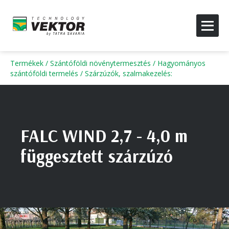
Termékek
/
Szántóföldi növénytermesztés
/
Hagyományos
szántóföldi termelés
/
Szárzúzók, szalmakezelés
:
FALC WIND 2,7 - 4,0 m
függesztett szárzúzó