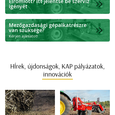
Elromlott? Itt jelentse be szerviz
igényét
Mezőgazdasági gépalkatrészre
van szüksége?
Kérjen ajánlatot!
HÍrek, újdonságok, KAP pályázatok,
innovációk