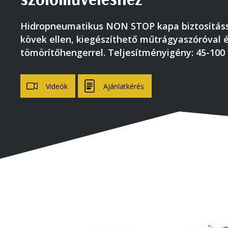
Hidropneumatikus NON STOP kapa biztosításs
kövek ellen, kiegészíthető műtrágyaszóróval 
tömörítőhengerrel. Teljesítményigény: 45-100
Videók
Ajánlatkérés