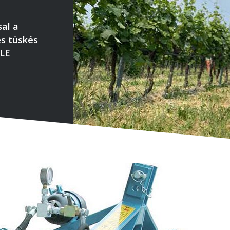
al a
és tüskés
 LE