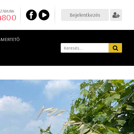
SZÁMUNK
Bejelentkezés
 4800
SMERTETŐ