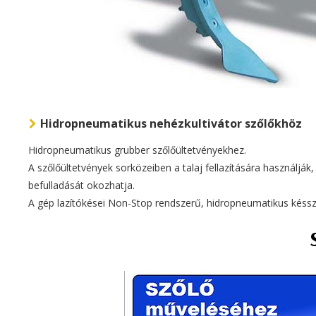
Hidropneumatikus nehézkultivátor szőlőkhöz
Hidropneumatikus grubber szőlőültetvényekhez.
A szőlőültetvények sorközeiben a talaj fellazítására használj
befulladását okozhatja.
A gép lazítókései Non-Stop rendszerű, hidropneumatikus késszá