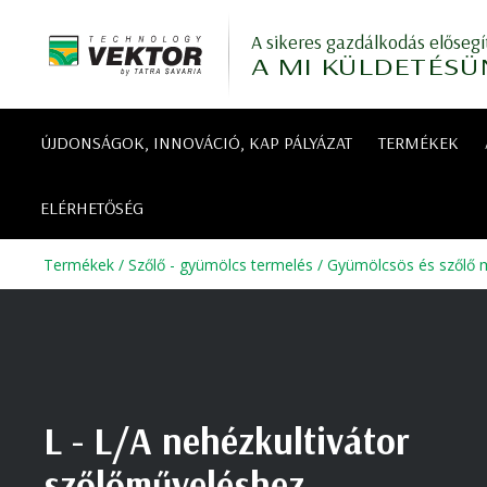
A sikeres gazdálkodás elősegí
A MI KÜLDETÉSÜ
ÚJDONSÁGOK, INNOVÁCIÓ, KAP PÁLYÁZAT
TERMÉKEK
ELÉRHETŐSÉG
Termékek
/
Szőlő - gyümölcs termelés
/
Gyümölcsös és szőlő m
L - L/A nehézkultivátor
szőlőműveléshez