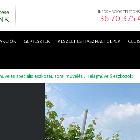
tése
INFORMÁCIÓS TELEFON
+36 70 375
NK
AKCIÓK
GÉPTESZTEK
KÉSZLET ÉS HASZNÁLT GÉPEK
CÉGI
űvelés speciális eszközei, soraljművelés
/
Talajművelő eszközök
: