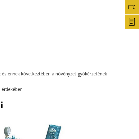
víz és ennek következtében a növényzet gyökérzetének
e érdekében.
i