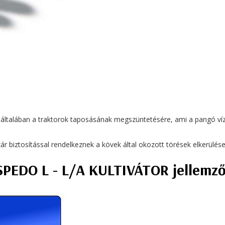
ák, általában a traktorok taposásának megszüntetésére, ami a pangó 
r biztosítással rendelkeznek a kövek által okozott törések elkerülés
SPEDO L - L/A KULTIVÁTOR jellemző