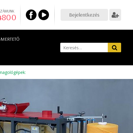
SZÁMUNK
Bejelentkezés
 4800
SMERTETŐ
magológépek
: