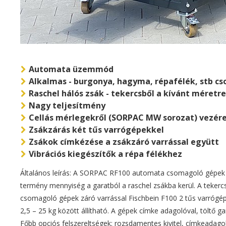
Automata üzemmód
Alkalmas - burgonya, hagyma, répafélék, stb c
Raschel hálós zsák - tekercsből a kívánt méretre
Nagy teljesítmény
Cellás mérlegekről (SORPAC MW sorozat) vezér
Zsákzárás két tűs varrógépekkel
Zsákok címkézése a zsákzáró varrással együtt
Vibrációs kiegészítők a répa félékhez
Általános leírás: A SORPAC RF100 automata csomagoló gépek kü
termény mennyiség a garatból a raschel zsákba kerül. A tekercsb
csomagoló gépek záró varrással Fischbein F100 2 tűs varrógép 
2,5 – 25 kg között állítható. A gépek címke adagolóval, töltő gar
Főbb opciós felszereltségek: rozsdamentes kivitel, címkeadagoló, 