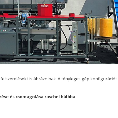
elszerelésekt is ábrázolnak. A tényleges gép konfigurációt e
rése és csomagolása raschel hálóba