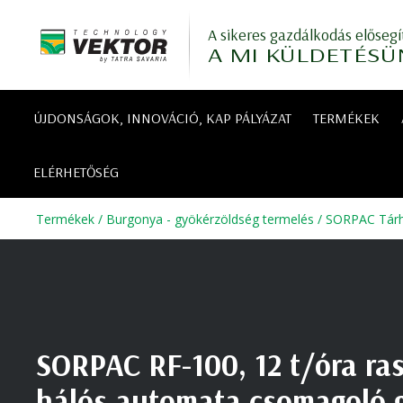
A sikeres gazdálkodás elősegí
A MI KÜLDETÉSÜ
ÚJDONSÁGOK, INNOVÁCIÓ, KAP PÁLYÁZAT
TERMÉKEK
ELÉRHETŐSÉG
Termékek
/
Burgonya - gyökérzöldség termelés
/
SORPAC Tárh
SORPAC RF-100, 12 t/óra ra
hálós automata csomagoló 