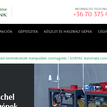
tése
INFORMÁCIÓS TELEFON
+36 70 375
NK
AKCIÓK
GÉPTESZTEK
KÉSZLET ÉS HASZNÁLT GÉPEK
CÉGI
ázi berendezések manipulálás csomagolás
/
SORPAC Automata cso
schel
gépek