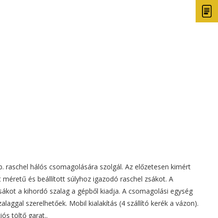
. raschel hálós csomagolására szolgál. Az előzetesen kimért
t méretű és beállított súlyhoz igazodó raschel zsákot. A
sákot a kihordó szalag a gépből kiadja. A csomagolási egység
alaggal szerelhetőek. Mobil kialakítás (4 szállító kerék a vázon).
ós töltő garat..