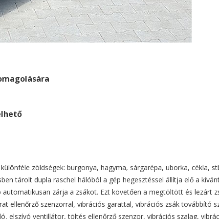
somagolására
elhető
lönféle zöldségek: burgonya, hagyma, sárgarépa, uborka, cékla, stb
en tárolt dupla raschel hálóból a gép hegesztéssel állítja elő a kíván
automatikusan zárja a zsákot. Ezt követően a megtöltött és lezárt z
at ellenőrző szenzorral, vibrációs garattal, vibrációs zsák továbbító sz
elszívó ventillátor, töltés ellenőrző szenzor, vibrációs szalag, vibráci