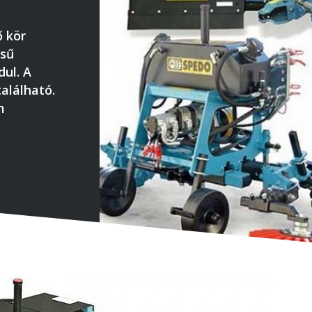
 kör
ésű
ul. A
található.
m