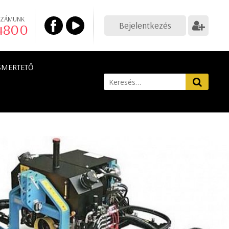
SZÁMUNK
Bejelentkezés
 4800
SMERTETŐ