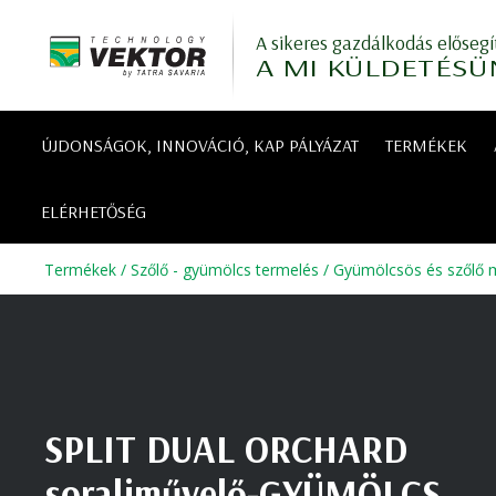
A sikeres gazdálkodás elősegí
A MI KÜLDETÉSÜ
ÚJDONSÁGOK, INNOVÁCIÓ, KAP PÁLYÁZAT
TERMÉKEK
ELÉRHETŐSÉG
Termékek
/
Szőlő - gyümölcs termelés
/
Gyümölcsös és szőlő m
SPLIT DUAL ORCHARD
soraljművelő-GYÜMÖLCS