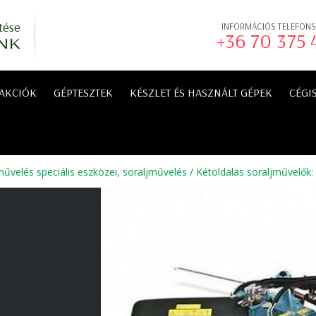
tése
INFORMÁCIÓS TELEFON
+36 70 375
NK
AKCIÓK
GÉPTESZTEK
KÉSZLET ÉS HASZNÁLT GÉPEK
CÉGI
űvelés speciális eszközei, soraljművelés
/
Kétoldalas soraljművelők
: