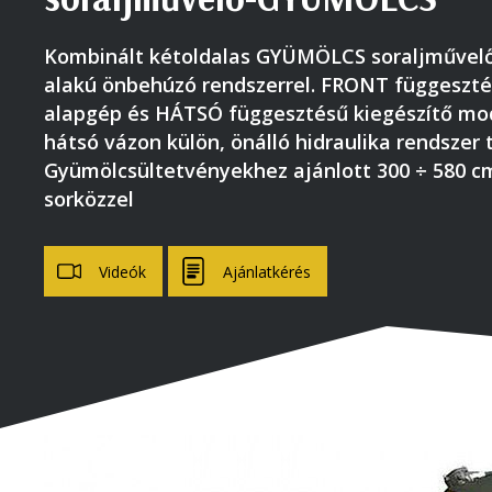
Kombinált kétoldalas GYÜMÖLCS soraljművelő
alakú önbehúzó rendszerrel. FRONT függeszt
alapgép és HÁTSÓ függesztésű kiegészítő mod
hátsó vázon külön, önálló hidraulika rendszer 
Gyümölcsültetvényekhez ajánlott 300 ÷ 580 c
sorközzel
Videók
Ajánlatkérés