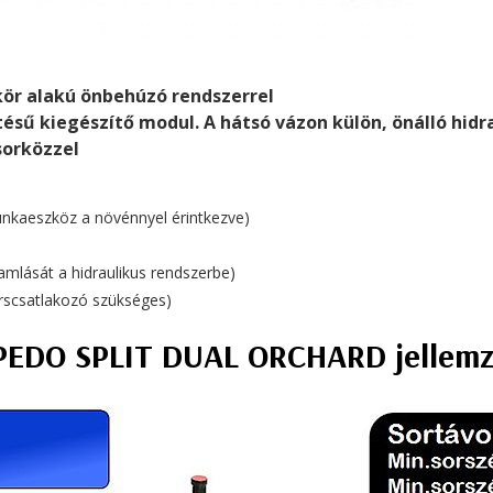
ör alakú önbehúzó rendszerrel
 kiegészítő modul. A hátsó vázon külön, önálló hidrau
sorközzel
 munkaeszköz a növénnyel érintkezve)
amlását a hidraulikus rendszerbe)
yorscsatlakozó szükséges)
PEDO SPLIT DUAL ORCHARD jellemz