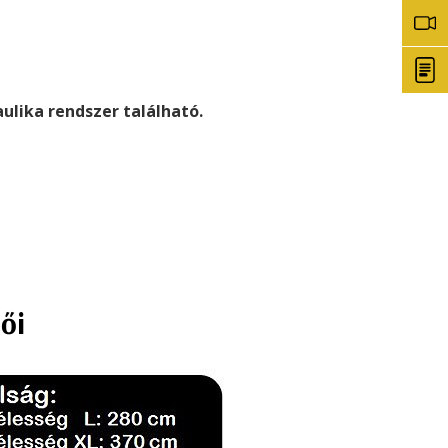
lika rendszer található.
ői