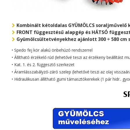
Kombinált kétoldalas GYÜMÖLCS soraljművelő k
FRONT függesztésű alapgép és HÁTSÓ függesztésű
Gyümölcsültetvényekhez ajánlott 300 ÷ 580 cm 
• Spedo fej kör alakú önbehúzó rendszerrel
• Állítható érzékelő rúd (lehetővé teszi az érzékeny beállítást
• Kat. 1. és 2. függesztő szerkezet
•
Áramlásszabályzó-záró szelep (lehetővé teszi az olaj visszaár
• Hidraulikusan állítható gumi támasztókerekek (1 pár hidr.. g
S