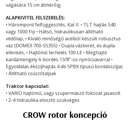
vágására 15 cm átmérőig.
ALAPKIVITEL FELSZERELÉS:
• Hárompont felfüggesztés, Kat II. • TLT hajtás 540
vagy 1000 f/p • Hátsó, hidraulikusan állítható
védőlap,
• Kiváló minőségű acélból készült robusztus
váz (DOMEX 700-SS355) • Dupla vázkeret, és dupla
ellenkés,
• Hajtómű terhelés 100 LE • Meghajtó
kardántengely 6-bordés 13/8”-os nyírócsavarral •
Egyoldalas ékszíjhajtás 4 db SPBX típusú bordásszíjjal,
• Állítható csúszótalpak
Traktor kapcsolat:
• VARIO hajtómű, vagy szupermászó fokozat javasolt
• 2-4 hidraulika elosztó szükséges
CROW rotor koncepció