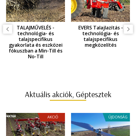
GYOMKEZELÉS -
GYOMKEZELÉS -
KAPÁLÁS: technológia-
GYOMFÉSÜLÉS:
és talajspecifikus
technológia- és
gyakorlata és eszközei
talajspecifikus
az EINBÖCK innováció
gyakorlata és eszközei
tükrében
az EINBÖCK innováció
tükrében
Aktuális akciók, Géptesztek
AKCIÓ
ÚJDONSÁG