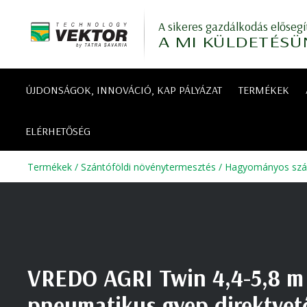
A sikeres gazdálkodás elősegí
A MI KÜLDETÉSÜ
ÚJDONSÁGOK, INNOVÁCIÓ, KAP PÁLYÁZAT
TERMÉKEK
ELÉRHETŐSÉG
Termékek
/
Szántóföldi növénytermesztés
/
Hagyományos szán
VREDO AGRI Twin 4,4-5,8 m
pneumatikus gyep direktvet