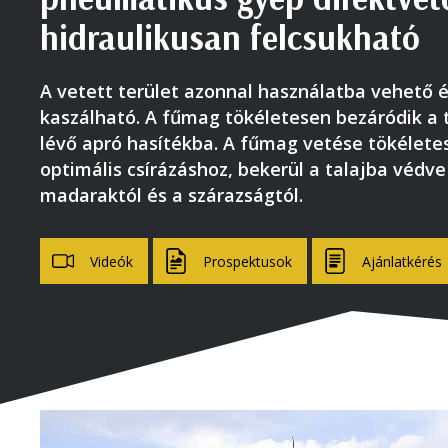
hidraulikusan felcsukható
A vetett terület azonnal használatba vehető é
kaszálható. A fűmag tökéletesen bezáródik a 
lévő apró hasítékba. A fűmag vetése tökélete
optimális csírázáshoz, bekerül a talajba védve
madaraktól és a szárazságtól.
Videók
Prospektusok
Ajánlatkérés