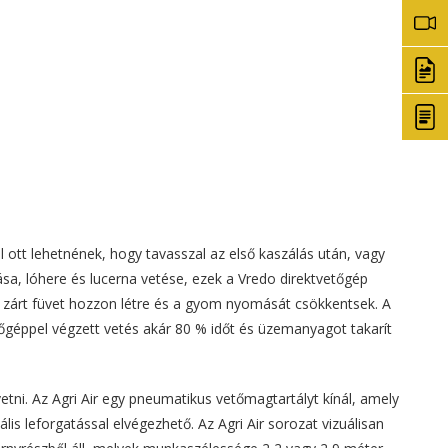
tt lehetnének, hogy tavasszal az első kaszálás után, vagy
ása, lóhere és lucerna vetése, ezek a Vredo direktvetőgép
, zárt füvet hozzon létre és a gyom nyomását csökkentsek. A
tőgéppel végzett vetés akár 80 % időt és üzemanyagot takarít
etni. Az Agri Air egy pneumatikus vetőmagtartályt kínál, amely
s leforgatással elvégezhető. Az Agri Air sorozat vizuálisan