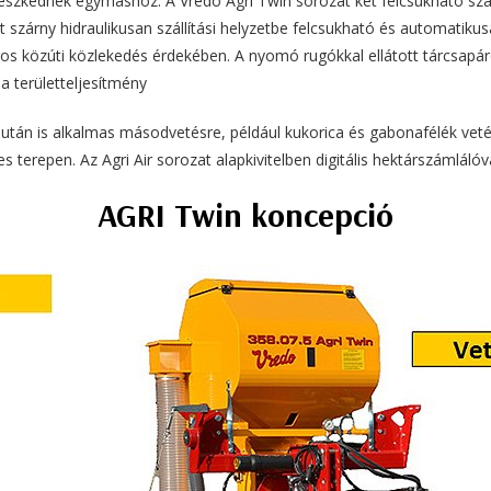
illeszkednek egymáshoz. A Vredo Agri Twin sorozat két felcsukható sz
zárny hidraulikusan szállítási helyzetbe felcsukható és automatikusan
onságos közúti közlekedés érdekében. A nyomó rugókkal ellátott tárc
 területteljesítmény
után is alkalmas másodvetésre, például kukorica és gabonafélék vetés
terepen. Az Agri Air sorozat alapkivitelben digitális hektárszámlálóv
AGRI Twin koncepció