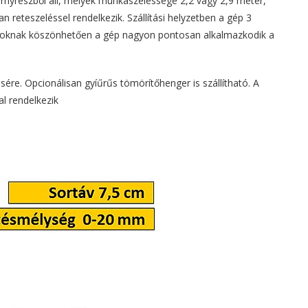
árnyrészből áll, melyek munkaszélessége 2,2 vagy 2,9 méter,
 reteszeléssel rendelkezik. Szállítási helyzetben a gép 3
sapároknak köszönhetően a gép nagyon pontosan alkalmazkodik a
ére. Opcionálisan gyíűrűs tömörítőhenger is szállítható. A
al rendelkezik