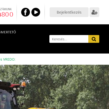
SZÁMUNK
Bejelentkezés
 4800
SMERTETŐ
tés VREDO
: