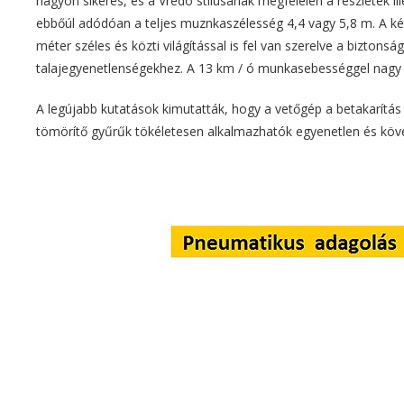
nagyon sikeres, és a Vredo stílusának megfelelen a részletek 
ebbőúl adódóan a teljes muznkaszélesség 4,4 vagy 5,8 m. A két s
méter széles és közti világítással is fel van szerelve a bizt
talajegyenetlenségekhez. A 13 km / ó munkasebességgel nagy a
A legújabb kutatások kimutatták, hogy a vetőgép a betakarítás 
tömörítő gyűrűk tökéletesen alkalmazhatók egyenetlen és köves 