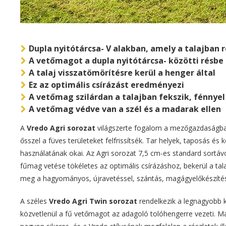
Dupla nyitótárcsa- V alakban, amely a talajban r
A vetőmagot a dupla nyitótárcsa- közötti résbe 
A talaj visszatömörítésre kerül a henger által
Ez az optimális csírázást eredményezi
A vetőmag szilárdan a talajban fekszik, fénnyel
A vetőmag védve van a szél és a madarak ellen
A
Vredo Agri sorozat
világszerte fogalom a mezőgazdaságban.
ősszel a füves területeket felfrissítsék. Tar helyek, taposás 
használatának okai. Az Agri sorozat 7,5 cm-es standard sortáv
fűmag vetése tökéletes az optimális csírázáshoz, bekerül a ta
meg a hagyományos, újravetéssel, szántás, magágyelőkészítéss
A széles
Vredo Agri Twin sorozat
rendelkezik a legnagyobb k
közvetlenül a fű vetőmagot az adagoló tolóhengerre vezeti. Más