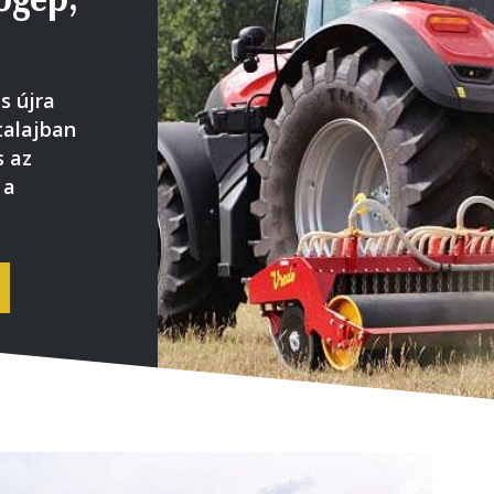
s újra
talajban
s az
 a