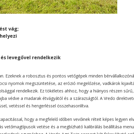
ést vág;
helyezi
 és levegővel rendelkezik
 Ezeknek a robosztus és pontos vetőgépek minden bérvállalkozónál o
és kocsi nyomok megszüntetése, az erózió megelőzése, vadkárok kijavít
olsággal rendelkezik. Ez tökéletes ahhoz, hogy a hiányos részen sűrű
lajba védve a madarak étvágyától és a szárazságtól. A Vredo direktve
el, vetéssel és hengerléssel összehasonlítva.
apacitással, hogy a megfelelő időben vevőinek réteit képes legyen elv
 vetőmagtípusok vetése és a megbízható kalibrálás beállítása menuáli