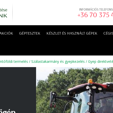
tése
INFORMÁCIÓS TELEFON
+36 70 375
NK
AKCIÓK
GÉPTESZTEK
KÉSZLET ÉS HASZNÁLT GÉPEK
CÉGI
tóföldi termelés
/
Szálastakarmány és gyepkezelés
/
Gyep direktve
őgép,