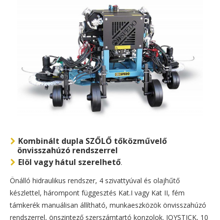
Kombinált dupla SZŐLŐ tőközművelő
önvisszahúzó rendszerrel
Elöl vagy hátul szerelhető
.
Önálló hidraulikus rendszer, 4 szivattyúval és olajhűtő
készlettel, hárompont függesztés Kat.I vagy Kat II, fém
támkerék manuálisan állítható, munkaeszközök önvisszahúzó
rendszerrel, önszintező szerszámtartó konzolok. JOYSTICK, 10