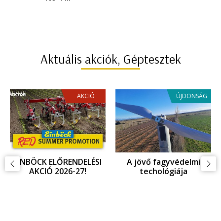
tükrében
Aktuális akciók, Géptesztek
AKCIÓ
ÚJDONSÁG
EINBÖCK ELŐRENDELÉSI
A jövő fagyvédelmi
AKCIÓ 2026-27!
techológiája