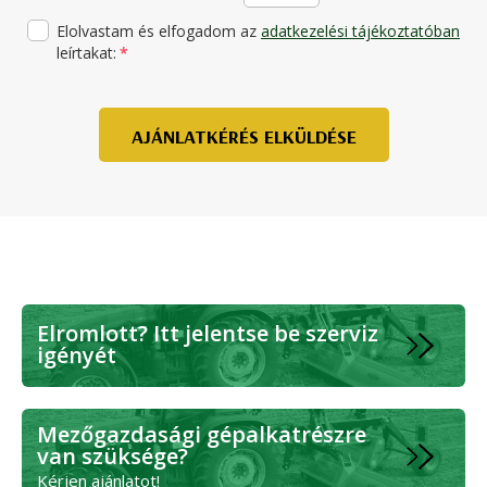
Elolvastam és elfogadom az
adatkezelési tájékoztatóban
leírtakat:
*
AJÁNLATKÉRÉS ELKÜLDÉSE
Elromlott? Itt jelentse be szerviz
igényét
Mezőgazdasági gépalkatrészre
van szüksége?
Kérjen ajánlatot!