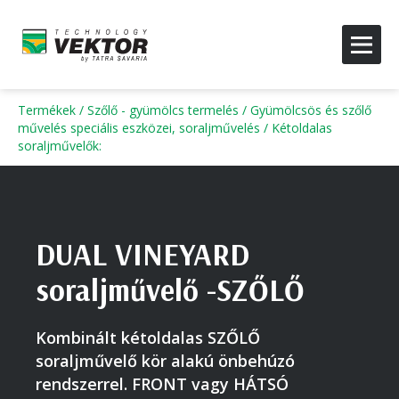
Termékek
/
Szőlő - gyümölcs termelés
/
Gyümölcsös és szőlő
művelés speciális eszközei, soraljművelés
/
Kétoldalas
soraljművelők
:
DUAL VINEYARD
soraljművelő -SZŐLŐ
Kombinált kétoldalas SZŐLŐ
soraljművelő kör alakú önbehúzó
rendszerrel. FRONT vagy HÁTSÓ