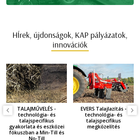
HÍrek, újdonságok, KAP pályázatok,
innovációk
GYOMKEZELÉS -
GYOMKEZELÉS -
KAPÁLÁS: technológia-
GYOMFÉSÜLÉS:
és talajspecifikus
technológia- és
gyakorlata és eszközei
talajspecifikus
az EINBÖCK innováció
gyakorlata és eszközei
tükrében
az EINBÖCK innováció