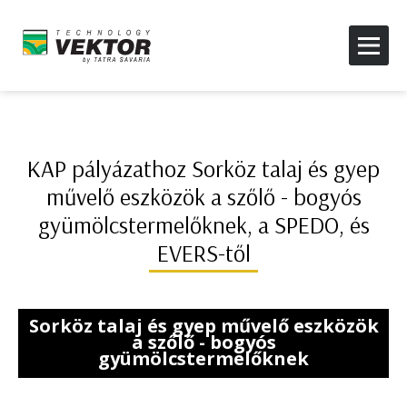
KAP pályázathoz Sorköz talaj és gyep
művelő eszközök a szőlő - bogyós
gyümölcstermelőknek, a SPEDO, és
EVERS-től
Sorköz talaj és gyep művelő eszközök
a szőlő - bogyós
gyümölcstermelőknek