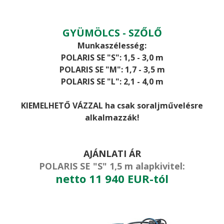
GYÜMÖLCS - SZŐLŐ
Munkaszélesség:
POLARIS SE "S": 1,5 - 3,0 m
POLARIS SE "M": 1,7 - 3,5 m
POLARIS SE "L": 2,1 - 4,0 m
KIEMELHETŐ VÁZZAL ha csak soraljművelésre
alkalmazzák!
AJÁNLATI ÁR
POLARIS SE "S" 1,5 m alapkivitel:
netto 11 940 EUR-tól