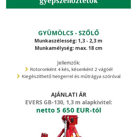
gyepszellőztetők
GYÜMÖLCS - SZŐLŐ
Munkaszélesség: 1,3 - 2,3 m
Munkamélység: max. 18 cm
Jellemzők:
Rotoronként 4 kés, késenként 2 vágóél
Kiegészíthető hengerrel és műtrágya szóróval
AJÁNLATI ÁR
EVERS GB-130, 1,3 m alapkivitel:
netto 5 650 EUR-tól