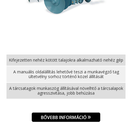
Kifejezetten nehéz kötött talajokra alkalmazható nehéz gép
A manuális oldalállítás lehetővé teszi a munkavégző tag
ültetvélny sorhoz történő közel állítását
A tárcsatagok munkaszög állításával növelhtő a tárcsalapok
agresszivitása, jobb behúzása