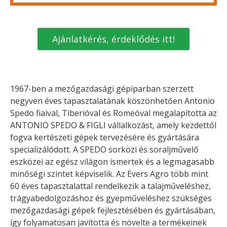
Ajánlatkérés, érdeklődés itt!
1967-ben a mezőgazdasági gépiparban szerzett
negyven éves tapasztalatának köszönhetően Antonio
Spedo fiaival, Tiberióval és Romeóval megalapította az
ANTONIO SPEDO & FIGLI vállalkozást, amely kezdettől
fogva kertészeti gépek tervezésére és gyártására
specializálódott. A SPEDO sorközi és soraljművelő
eszközei az egész világon ismertek és a legmagasabb
minőségi szintet képviselik. Az Evers Agro több mint
60 éves tapasztalattal rendelkezik a talajműveléshez,
trágyabedolgozáshoz és gyepműveléshez szükséges
mezőgazdasági gépek fejlesztésében és gyártásában,
így folyamatosan javította és növelte a termékeinek