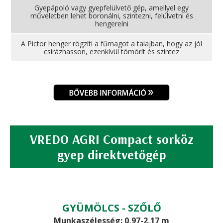
Gyepápoló vagy gyepfelülvető gép, amellyel egy
műveletben lehet boronálni, szintezni, felülvetni és
hengerelni
A Pictor henger rögzíti a fűmagot a talajban, hogy az jól
csírázhasson, ezenkívül tömörít és szintez
VREDO AGRI Compact sorköz
gyep direktvetőgép
GYÜMÖLCS - SZŐLŐ
Munkaszélesség: 0,97-2,17 m