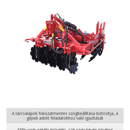
A tárcsalapok fokozatmentes szögbeállítása biztosítja, a
gépek adott feladatokhoz való igazítását
Mély vagy sekély művelés, sok vagy kevés növényi