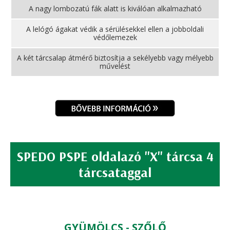
A nagy lombozatú fák alatt is kiválóan alkalmazható
A lelógó ágakat védik a sérülésekkel ellen a jobboldali
védőlemezek
A két tárcsalap átmérő biztosítja a sekélyebb vagy mélyebb
művelést
SPEDO PSPE oldalazó "X" tárcsa 4
tárcsataggal
GYÜMÖLCS - SZŐLŐ