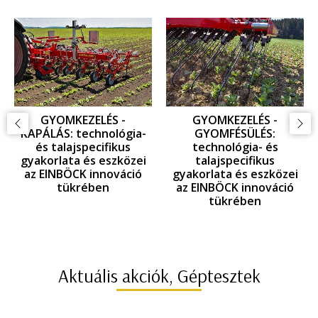
GYOMKEZELÉS -
GYOMKEZELÉS -
KAPÁLÁS: technológia-
GYOMFÉSÜLÉS:
és talajspecifikus
technológia- és
gyakorlata és eszközei
talajspecifikus
az EINBÖCK innováció
gyakorlata és eszközei
tükrében
az EINBÖCK innováció
tükrében
Aktuális akciók, Géptesztek