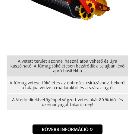
A vetett terület azonnal használatba vehető és újra
kaszálható. A fűmag tökéletesen bezáródik a talajban lévő
apró hasítékba
A fűmag vetése tökéletes az optimális csírázáshoz, bekerül
a talajba védve a madaraktól és a szárazságtól
A Vredo direktvetőgéppel végzett vetés akár 80 % időt és
üzemanyagot takarít meg!