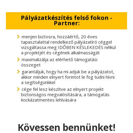
Pályázatkészítés felső fokon -
Partner:
menjen biztosra, hozzáértő, 20 éves
tapasztalattal rendelkező pályázatíró céggel
vizsgáltassa meg IDŐBEN KÉSLEKEDÉS nélkül
a projektjét és cégének alkalmasságát
maximalizálja az elérhető támogatási
összeget
garantáljuk, hogy ha mi adjuk be a pályázatot,
akkor minden elnyert forintot le fog tudni hívni
a segítségünkkel
cége fel lesz készítve az elnyert projekt
biztonságos megvalósítására, a támogatás
kockázatmentes lehívására
Kövessen bennünket!